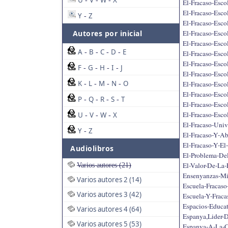
U
V
W
X
-
-
-
El-Fracaso-Esco
El-Fracaso-Esco
Y
Z
-
El-Fracaso-Esco
El-Fracaso-Esco
Autores por inicial
El-Fracaso-Esco
A
B
C
D
E
-
-
-
-
El-Fracaso-Esco
El-Fracaso-Escol
F
G
H
I
J
-
-
-
-
El-Fracaso-Esco
K
L
M
N
O
El-Fracaso-Esco
-
-
-
-
El-Fracaso-Esco
P
Q
R
S
T
-
-
-
-
El-Fracaso-Esco
El-Fracaso-Esco
U
V
W
X
-
-
-
El-Fracaso-Univ
Y
Z
-
El-Fracaso-Y-Ab
El-Fracaso-Y-E
Audiolibros
El-Problema-Del
El-Valor-De-La-
Varios autores (21)
Ensenyanzas-Mi
Varios autores 2 (14)
Escuela-Fracaso
Varios autores 3 (42)
Escuela-Y-Fraca
Espacios-Educat
Varios autores 4 (64)
Espanya,Lider-
Varios autores 5 (53)
Espanya-A-La-C