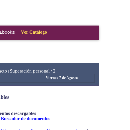
 Ebooks!
Ver Catálogo
acto
S
uperación personal
2
|
/
Viernes 7 de Agosto
bles
mentos descargables
:
Buscador de documentos