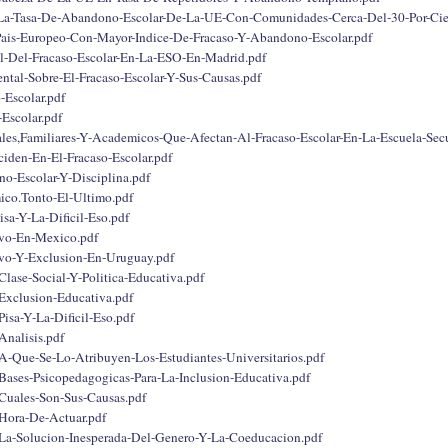
La-Tasa-De-Abandono-Escolar-De-La-UE-Con-Comunidades-Cerca-Del-30-Por-Cie
Pais-Europeo-Con-Mayor-Indice-De-Fracaso-Y-Abandono-Escolar.pdf
al-Del-Fracaso-Escolar-En-La-ESO-En-Madrid.pdf
tal-Sobre-El-Fracaso-Escolar-Y-Sus-Causas.pdf
-Escolar.pdf
-Escolar.pdf
ales,Familiares-Y-Academicos-Que-Afectan-Al-Fracaso-Escolar-En-La-Escuela-Secu
ciden-En-El-Fracaso-Escolar.pdf
o-Escolar-Y-Disciplina.pdf
ico.Tonto-El-Ultimo.pdf
isa-Y-La-Dificil-Eso.pdf
ivo-En-Mexico.pdf
ivo-Y-Exclusion-En-Uruguay.pdf
Clase-Social-Y-Politica-Educativa.pdf
,Exclusion-Educativa.pdf
Pisa-Y-La-Dificil-Eso.pdf
Analisis.pdf
.A-Que-Se-Lo-Atribuyen-Los-Estudiantes-Universitarios.pdf
.Bases-Psicopedagogicas-Para-La-Inclusion-Educativa.pdf
.Cuales-Son-Sus-Causas.pdf
.Hora-De-Actuar.pdf
.La-Solucion-Inesperada-Del-Genero-Y-La-Coeducacion.pdf