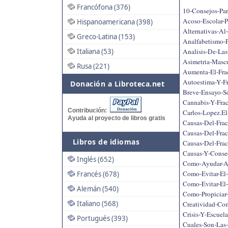
Francófona (376)
10-Consejos-Par
Acoso-Escolar-P
Hispanoamericana (398)
Alternativas-Al-
Greco-Latina (153)
Analfabetismo-F
Analisis-De-Las
Italiana (53)
Asimetria-Mascu
Rusa (221)
Aumenta-El-Fra
Autoestima-Y-Fr
Donación a Libroteca.net
Breve-Ensayo-S
Cannabis-Y-Frac
Contribución:
Carlos-Lopez.El
Ayuda al proyecto de libros gratis
Causas-Del-Frac
Causas-Del-Frac
Libros de idiomas
Causas-Del-Frac
Causas-Y-Consec
Inglés (652)
Como-Ayudar-A-
Como-Evitar-El-
Francés (678)
Como-Evitar-El-
Alemán (540)
Como-Propiciar-
Italiano (568)
Creatividad-Co
Crisis-Y-Escuel
Portugués (393)
Cuales-Son-Las-