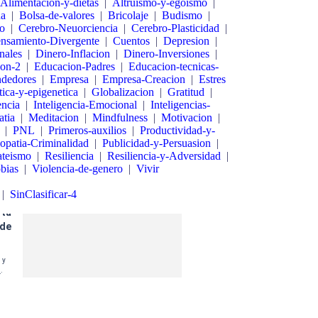
Alimentacion-y-dietas
|
Altruismo-y-egoismo
|
da
|
Bolsa-de-valores
|
Bricolaje
|
Budismo
|
o
|
Cerebro-Neuorciencia
|
Cerebro-Plasticidad
|
ensamiento-Divergente
|
Cuentos
|
Depresion
|
nales
|
Dinero-Inflacion
|
Dinero-Inversiones
|
on-2
|
Educacion-Padres
|
Educacion-tecnicas-
dedores
|
Empresa
|
Empresa-Creacion
|
Estres
ica-y-epigenetica
|
Globalizacion
|
Gratitud
|
encia
|
Inteligencia-Emocional
|
Inteligencias-
tia
|
Meditacion
|
Mindfulness
|
Motivacion
|
|
PNL
|
Primeros-auxilios
|
Productividad-y-
opatia-Criminalidad
|
Publicidad-y-Persuasion
|
ateismo
|
Resiliencia
|
Resiliencia-y-Adversidad
|
bias
|
Violencia-de-genero
|
Vivir
|
SinClasificar-4