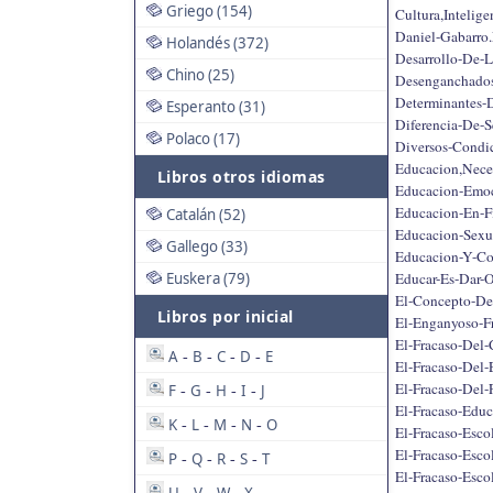
Griego (154)
Cultura,Intelige
Daniel-Gabarro.
Holandés (372)
Desarrollo-De-L
Chino (25)
Desenganchados
Determinantes-D
Esperanto (31)
Diferencia-De-S
Polaco (17)
Diversos-Condic
Educacion,Neces
Libros otros idiomas
Educacion-Emoc
Educacion-En-F
Catalán (52)
Educacion-Sexua
Gallego (33)
Educacion-Y-Co
Educar-Es-Dar-O
Euskera (79)
El-Concepto-De
Libros por inicial
El-Enganyoso-Fr
El-Fracaso-Del-
A
B
C
D
E
-
-
-
-
El-Fracaso-Del-
El-Fracaso-Del-
F
G
H
I
J
-
-
-
-
El-Fracaso-Edu
K
L
M
N
O
-
-
-
-
El-Fracaso-Esco
El-Fracaso-Esc
P
Q
R
S
T
-
-
-
-
El-Fracaso-Escol