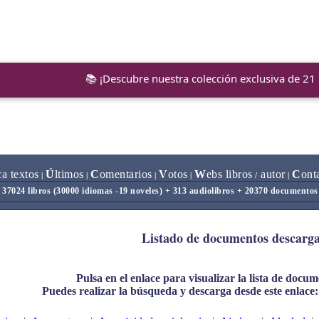
📚 ¡Descubre nuestra colección exclusiva de 21
ca textos
Ú
ltimos
C
omentarios
V
otos
W
ebs libros
autor
C
ont
|
|
|
|
/
|
37024 libros (30000 idiomas -19 noveles) + 313 audiolibros + 20370 documentos
Listado de documentos descarga
Pulsa en el enlace para visualizar la lista de docu
Puedes realizar la búsqueda y descarga desde este enlace