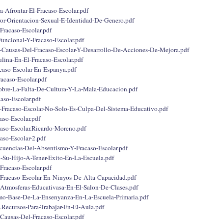
a-Afrontar-El-Fracaso-Escolar.pdf
or-Orientacion-Sexual-E-Identidad-De-Genero.pdf
Fracaso-Escolar.pdf
uncional-Y-Fracaso-Escolar.pdf
-Causas-Del-Fracaso-Escolar-Y-Desarrollo-De-Acciones-De-Mejora.pdf
lina-En-El-Fracaso-Escolar.pdf
caso-Escolar-En-Espanya.pdf
acaso-Escolar.pdf
obre-La-Falta-De-Cultura-Y-La-Mala-Educacion.pdf
aso-Escolar.pdf
-Fracaso-Escolar-No-Solo-Es-Culpa-Del-Sistema-Educativo.pdf
aso-Escolar.pdf
aso-Escolar.Ricardo-Moreno.pdf
aso-Escolar-2.pdf
uencias-Del-Absentismo-Y-Fracaso-Escolar.pdf
Su-Hijo-A-Tener-Exito-En-La-Escuela.pdf
Fracaso-Escolar.pdf
Fracaso-Escolar-En-Ninyos-De-Alta-Capacidad.pdf
Atmosferas-Educativasa-En-El-Salon-De-Clases.pdf
mo-Base-De-La-Ensenyanza-En-La-Escuela-Primaria.pdf
a.Recursos-Para-Trabajar-En-El-Aula.pdf
Causas-Del-Fracaso-Escolar.pdf