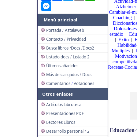
Actividad-fi
Messenger
Alzheimer
Cambiar-el-m
Coaching
Menú principal
Diccionario
Dolor-de-es
Portada
Astalaweb
/
estudio
|
Edu
Contacto
Privacidad
|
Exito
|
F
/
Habilidad
Busca libros
Docs
Docs2
/
/
Multiples
|
Motivacion
Listado docs
Listado 2
/
competitivd
Últimos añadidos
Recetas-Cocin
Más descargados
Docs
/
Comentarios
Votaciones
/
Otros enlaces
Artículos Libroteca
Presentaciones PDF
Lectores Libros
Educacion-t
Desarrollo personal
2
/