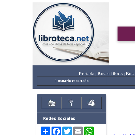
P
ortada
B
usca libros
B
us
|
|
1 usuario conectado
Redes Sociales
Share
Facebook
Twitter
Email
WhatsApp