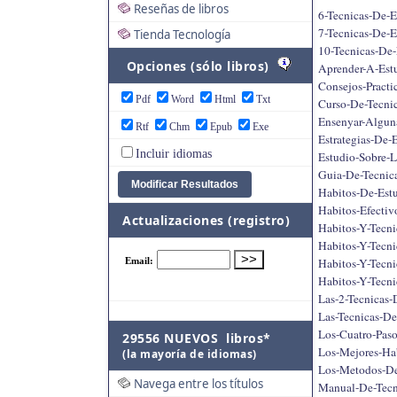
Reseñas de libros
6-Tecnicas-De-
7-Tecnicas-De-E
Tienda Tecnología
10-Tecnicas-De-
Opciones (sólo libros)
Aprender-A-Estu
Consejos-Practi
Pdf
Word
Html
Txt
Curso-De-Tecnic
Ensenyar-Alguna
Rtf
Chm
Epub
Exe
Estrategias-De-
Incluir idiomas
Estudio-Sobre-L
Guia-De-Tecnic
Habitos-De-Estu
Habitos-Efectiv
Actualizaciones (registro)
Habitos-Y-Tecni
Habitos-Y-Tecni
Habitos-Y-Tecni
Habitos-Y-Tecni
Las-2-Tecnicas-
Las-Tecnicas-De
Los-Cuatro-Paso
29556 NUEVOS libros*
Los-Mejores-Hab
(la mayoría de idiomas)
Los-Metodos-De
Navega entre los títulos
Manual-De-Tecn