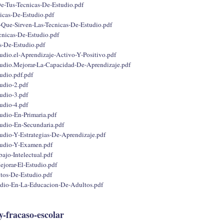
e-Tus-Tecnicas-De-Estudio.pdf
nicas-De-Estudio.pdf
Que-Sirven-Las-Tecnicas-De-Estudio.pdf
nicas-De-Estudio.pdf
s-De-Estudio.pdf
udio.el-Aprendizaje-Activo-Y-Positivo.pdf
udio.Mejorar-La-Capacidad-De-Aprendizaje.pdf
udio.pdf.pdf
udio-2.pdf
udio-3.pdf
udio-4.pdf
udio-En-Primaria.pdf
udio-En-Secundaria.pdf
udio-Y-Estrategias-De-Aprendizaje.pdf
tudio-Y-Examen.pdf
ajo-Intelectual.pdf
ejorar-El-Estudio.pdf
tos-De-Estudio.pdf
udio-En-La-Educacion-De-Adultos.pdf
-fracaso-escolar