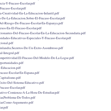
ncia-Y-Fracaso-Escolar.pdf
Fracaso-Escolar.pdf
a-Creatividad-En-La-Educacion-Infantil.pdf
-De-La-Educacion.Sobre-El-Fracaso-Escolar.pdf
el-Riesgo-De-Fracaso-Escolar-En-Espanya.pdf
exos-En-El-Fracaso-Escolar.pdf
ionantes-Del-Fracaso-Escolar-En-La-Educacion-Secundaria.pdf
idades-Educativas-Especiales-Y-Fracaso-Escolar.pdf
ional.pdf
inlandia.Secretos-De-Un-Exito-Asombroso.pdf
l-Integral.pdf
mpetitividad.El-Fracaso-Del-Modelo-De-La-Logse.pdf
portunidades.pdf
-Educacion.pdf
acaso-Escolar-En-Espana.pdf
Capitalismo.pdf
Exito-Del-Sistema-Educativo.pdf
Fracaso-Escolar.pdf
cativo-Comienza-A-La-Hora-De-Estudiar.pdf
lar,Problema-De-Todos.pdf
olar.Como-Argumento.pdf
ar.pdf