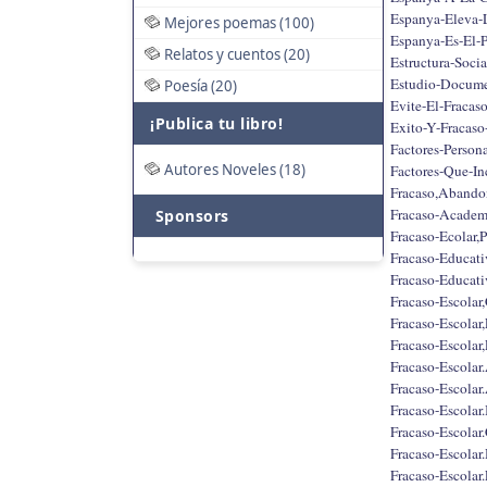
Espanya-Eleva-
Mejores poemas (100)
Espanya-Es-El-
Relatos y cuentos (20)
Estructura-Soci
Estudio-Documen
Poesía (20)
Evite-El-Fracaso
¡Publica tu libro!
Exito-Y-Fracaso
Factores-Person
Autores Noveles (18)
Factores-Que-In
Fracaso,Abandon
Fracaso-Academ
Sponsors
Fracaso-Ecolar,P
Fracaso-Educat
Fracaso-Educat
Fracaso-Escolar,
Fracaso-Escolar
Fracaso-Escolar,
Fracaso-Escolar.
Fracaso-Escolar
Fracaso-Escolar
Fracaso-Escolar
Fracaso-Escolar
Fracaso-Escolar