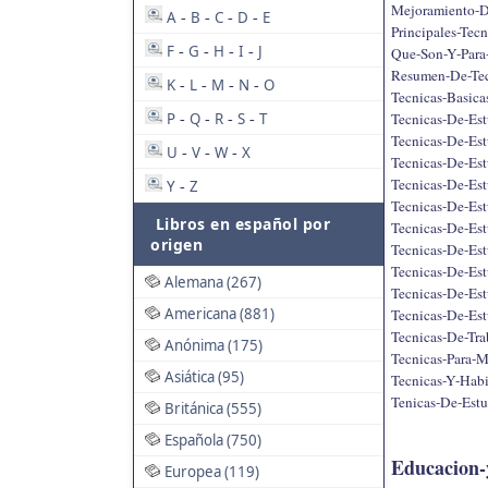
Mejoramiento-D
A
B
C
D
E
-
-
-
-
Principales-Tec
F
G
H
I
J
Que-Son-Y-Para-
-
-
-
-
Resumen-De-Tec
K
L
M
N
O
-
-
-
-
Tecnicas-Basica
Tecnicas-De-Est
P
Q
R
S
T
-
-
-
-
Tecnicas-De-Est
U
V
W
X
-
-
-
Tecnicas-De-Est
Tecnicas-De-Est
Y
Z
-
Tecnicas-De-Est
Libros en español por
Tecnicas-De-Est
origen
Tecnicas-De-Est
Tecnicas-De-Est
Alemana (267)
Tecnicas-De-Est
Americana (881)
Tecnicas-De-Es
Tecnicas-De-Trab
Anónima (175)
Tecnicas-Para-M
Asiática (95)
Tecnicas-Y-Habi
Tenicas-De-Est
Británica (555)
Española (750)
Educacion-y
Europea (119)