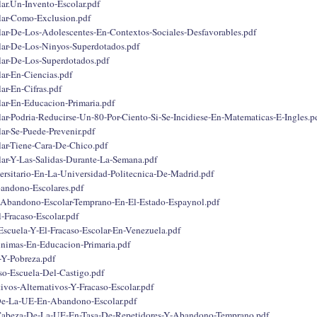
lar.Un-Invento-Escolar.pdf
lar-Como-Exclusion.pdf
lar-De-Los-Adolescentes-En-Contextos-Sociales-Desfavorables.pdf
lar-De-Los-Ninyos-Superdotados.pdf
lar-De-Los-Superdotados.pdf
lar-En-Ciencias.pdf
ar-En-Cifras.pdf
lar-En-Educacion-Primaria.pdf
lar-Podria-Reducirse-Un-80-Por-Ciento-Si-Se-Incidiese-En-Matematicas-E-Ingles.p
lar-Se-Puede-Prevenir.pdf
lar-Tiene-Cara-De-Chico.pdf
lar-Y-Las-Salidas-Durante-La-Semana.pdf
ersitario-En-La-Universidad-Politecnica-De-Madrid.pdf
andono-Escolares.pdf
l-Abandono-Escolar-Temprano-En-El-Estado-Espaynol.pdf
-Fracaso-Escolar.pdf
Escuela-Y-El-Fracaso-Escolar-En-Venezuela.pdf
nimas-En-Educacion-Primaria.pdf
-Y-Pobreza.pdf
so-Escuela-Del-Castigo.pdf
ivos-Alternativos-Y-Fracaso-Escolar.pdf
De-La-UE-En-Abandono-Escolar.pdf
abeza-De-La-UE-En-Tasa-De-Repetidores-Y-Abandono-Temprano.pdf