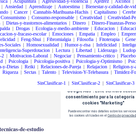
sica
|
Acupuntura
|
Agresividad-y-violencia
|
Ajedrez
|
Alcohol
|
|
Ansiedad
|
Aprendizaje
|
Autoestima
|
Bienestar-y-calidad-de-vi
undo
|
Cancer
|
Cannabis-Marihuana-Hachis
|
Capitalismo
|
Cerebr
|
Consumismo
|
Consumo-responsable
|
Creatividad
|
Creatividad-P
s
|
Dietas-y-trastornos-alimentarios
|
Dinero
|
Dinero-Finanzas-Perso
palda
|
Drogas
|
Ecologia-y-medio-ambiente
|
Educacion
|
Educaci
cacion-y-fracaso-escolar
|
Emociones
|
Empatia
|
Empleo
|
Empren
elicidad
|
Feng-Shui
|
Fibromialgia
|
Filosofia
|
Fitoterapia
|
Genet
es-Sociales
|
Homosexualidad
|
Humor-y-risa
|
Infelicidad
|
Intelig
Inteligencia-Superdotacion
|
Lectura
|
Libertad
|
Liderazgo
|
Ludopa
-2
|
Motivacion-Laboral
|
Negociar
|
Pensamiento-critico
|
Placebo
ad
|
Psicologia
|
Psicologia-positiva
|
Psicologia-y-Optimismo
|
Psic
a-y-Dietas
|
Reiki
|
Relaciones-de-Pareja
|
Relajacion
|
Religion-y-
Riqueza
|
Sectas
|
Talento
|
Television-Y-Telebasura
|
Timidez-Fo
SinClasificar-1
|
SinClasificar-2
|
SinClasificar-3
ecnicas-de-estudio