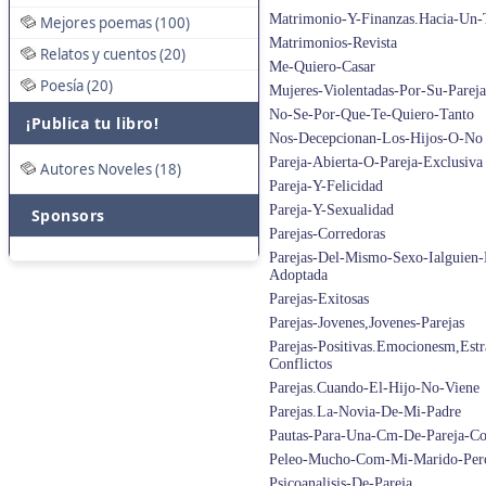
Matrimonio-Y-Finanzas.Hacia-Un-
Mejores poemas (100)
Matrimonios-Revista
Relatos y cuentos (20)
Me-Quiero-Casar
Poesía (20)
Mujeres-Violentadas-Por-Su-Parej
No-Se-Por-Que-Te-Quiero-Tanto
¡Publica tu libro!
Nos-Decepcionan-Los-Hijos-O-No
Pareja-Abierta-O-Pareja-Exclusiva
Autores Noveles (18)
Pareja-Y-Felicidad
Pareja-Y-Sexualidad
Sponsors
Parejas-Corredoras
Parejas-Del-Mismo-Sexo-Ialguien
Adoptada
Parejas-Exitosas
Parejas-Jovenes,Jovenes-Parejas
Parejas-Positivas.Emocionesm,Estr
Conflictos
Parejas.Cuando-El-Hijo-No-Viene
Parejas.La-Novia-De-Mi-Padre
Pautas-Para-Una-Cm-De-Pareja-Co
Peleo-Mucho-Com-Mi-Marido-Pero
Psicoanalisis-De-Pareja