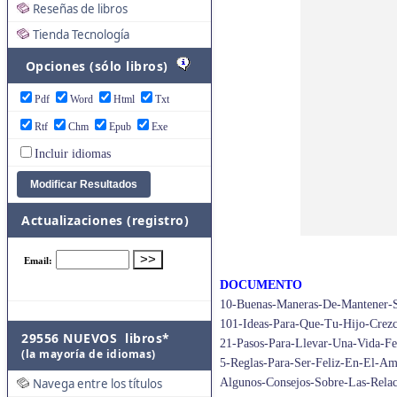
Reseñas de libros
Tienda Tecnología
Opciones (sólo libros)
Pdf
Word
Html
Txt
Rtf
Chm
Epub
Exe
Incluir idiomas
Actualizaciones (registro)
DOCUMENTO
10-Buenas-Maneras-De-Mantener-
101-Ideas-Para-Que-Tu-Hijo-Crezc
29556 NUEVOS libros*
21-Pasos-Para-Llevar-Una-Vida-Fe
(la mayoría de idiomas)
5-Reglas-Para-Ser-Feliz-En-El-A
Navega entre los títulos
Algunos-Consejos-Sobre-Las-Relac