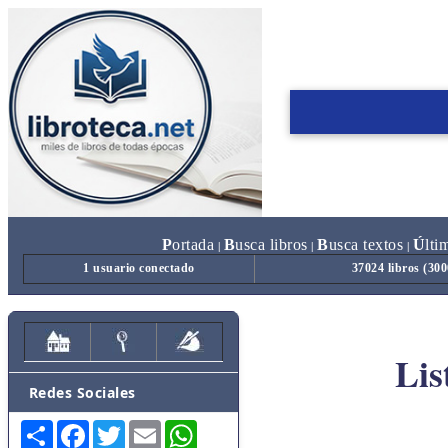
P
ortada
B
usca libros
B
usca textos
Ú
lti
|
|
|
1 usuario conectado
37024 libros (30
Lis
Redes Sociales
Share
Facebook
Twitter
Email
WhatsApp