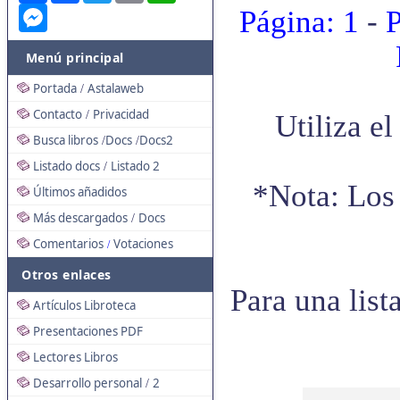
Messenger
Página: 1
-
P
Menú principal
Portada
Astalaweb
/
Contacto
Privacidad
/
Utiliza e
Busca libros
Docs
Docs2
/
/
Listado docs
Listado 2
/
*Nota: Los 
Últimos añadidos
Más descargados
Docs
/
Comentarios
Votaciones
/
Otros enlaces
Para una list
Artículos Libroteca
Presentaciones PDF
Lectores Libros
Desarrollo personal
2
/