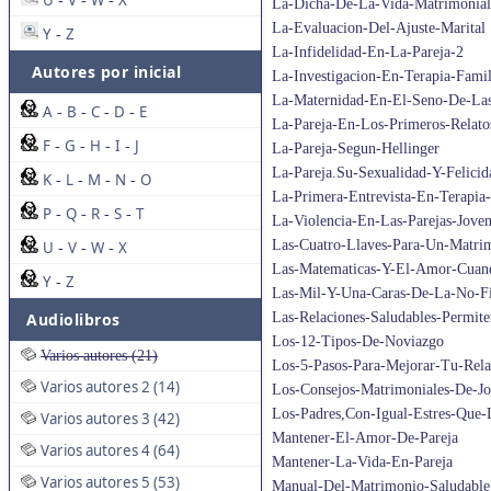
U
V
W
X
-
-
-
La-Dicha-De-La-Vida-Matrimonial
La-Evaluacion-Del-Ajuste-Marital
Y
Z
-
La-Infidelidad-En-La-Pareja-2
Autores por inicial
La-Investigacion-En-Terapia-Famil
La-Maternidad-En-El-Seno-De-Las
A
B
C
D
E
-
-
-
-
La-Pareja-En-Los-Primeros-Relato
F
G
H
I
J
-
-
-
-
La-Pareja-Segun-Hellinger
La-Pareja.Su-Sexualidad-Y-Felicid
K
L
M
N
O
-
-
-
-
La-Primera-Entrevista-En-Terapia
P
Q
R
S
T
-
-
-
-
La-Violencia-En-Las-Parejas-Jove
Las-Cuatro-Llaves-Para-Un-Matrim
U
V
W
X
-
-
-
Las-Matematicas-Y-El-Amor-Cuan
Y
Z
-
Las-Mil-Y-Una-Caras-De-La-No-Fi
Audiolibros
Las-Relaciones-Saludables-Permit
Los-12-Tipos-De-Noviazgo
Varios autores (21)
Los-5-Pasos-Para-Mejorar-Tu-Rela
Varios autores 2 (14)
Los-Consejos-Matrimoniales-De-J
Los-Padres,Con-Igual-Estres-Que-
Varios autores 3 (42)
Mantener-El-Amor-De-Pareja
Varios autores 4 (64)
Mantener-La-Vida-En-Pareja
Varios autores 5 (53)
Manual-Del-Matrimonio-Saludable