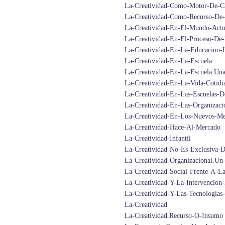
La-Creatividad-Como-Motor-De-Cr
La-Creatividad-Como-Recurso-De-
La-Creatividad-En-El-Mundo-Actu
La-Creatividad-En-El-Proceso-De
La-Creatividad-En-La-Educacion-I
La-Creatividad-En-La-Escuela
La-Creatividad-En-La-Escuela.Una
La-Creatividad-En-La-Vida-Cotidi
La-Creatividad-En-Las-Escuelas-
La-Creatividad-En-Las-Organizaci
La-Creatividad-En-Los-Nuevos-Me
La-Creatividad-Hace-Al-Mercado
La-Creatividad-Infantil
La-Creatividad-No-Es-Exclusiva-
La-Creatividad-Organizacional.Un
La-Creatividad-Social-Frente-A-L
La-Creatividad-Y-La-Intervencion-
La-Creatividad-Y-Las-Tecnologias
La-Creatividad
La-Creatividad.Recurso-O-Insumo