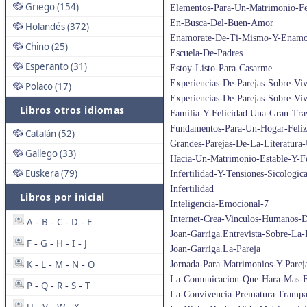
Griego (154)
Elementos-Para-Un-Matrimonio-Fe
En-Busca-Del-Buen-Amor
Holandés (372)
Enamorate-De-Ti-Mismo-Y-Enamo
Chino (25)
Escuela-De-Padres
Esperanto (31)
Estoy-Listo-Para-Casarme
Experiencias-De-Parejas-Sobre-Viv
Polaco (17)
Experiencias-De-Parejas-Sobre-Viv
Libros otros idiomas
Familia-Y-Felicidad.Una-Gran-Tra
Fundamentos-Para-Un-Hogar-Feliz
Catalán (52)
Grandes-Parejas-De-La-Literatura-
Gallego (33)
Hacia-Un-Matrimonio-Estable-Y-Fe
Euskera (79)
Infertilidad-Y-Tensiones-Sicologic
Infertilidad
Libros por inicial
Inteligencia-Emocional-7
Internet-Crea-Vinculos-Humanos-D
A
B
C
D
E
-
-
-
-
Joan-Garriga.Entrevista-Sobre-La-
F
G
H
I
J
-
-
-
-
Joan-Garriga.La-Pareja
K
L
M
N
O
Jornada-Para-Matrimonios-Y-Parej
-
-
-
-
La-Comunicacion-Que-Hara-Mas-F
P
Q
R
S
T
-
-
-
-
La-Convivencia-Prematura.Trampa