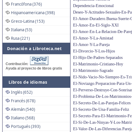
Francófona (376)
Dependencia-Emocional
Hispanoamericana (398)
Deseo-Y-Actitudes-Sexuales-En-Par
El-Amor-Duradero.Buena-Suerte-
Greco-Latina (153)
El-Amor-En-El-Siglo-XXI
Italiana (53)
El-Amor-En-La-Relacion-De-Pare
Rusa (221)
El-Amor-Y-La-Amistad
El-Amor-Y-La-Pareja
Donación a Libroteca.net
El-Divorcio-Y-Los-Hijos
El-Hijo-De-Padres-Separados
Contribución:
El-Matrimonio-Cristiano-Hoy
Ayuda al proyecto de libros gratis
El-Matrimonio-Sagrado
El-Nido-Vacio-No-Siempre-Es-Tri
Libros de idiomas
El-Noviazgo.Preparacion-Para-Un
El-Perverso-Destruye-Con-Sonrisa
Inglés (652)
El-Problema-De-Los-Matrimonios-
Francés (678)
El-Secreto-De-Las-Parejas-Felices
Alemán (540)
El-Secreto-De-Una-Familia-Feliz
El-Secreto-Para-El-Matrimonio-Fe
Italiano (568)
El-Si-De-Las-Ninyas-Y-Los-Matri
Portugués (393)
El-Valor-De-Las-Diferencias.Pareja