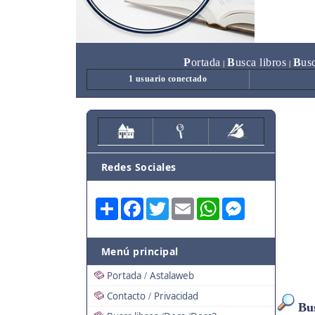
P
ortada
B
usca libros
B
us
|
|
1 usuario conectado
Redes Sociales
Share
Facebook
Twitter
Email
WhatsApp
Messenger
Menú principal
Portada
Astalaweb
/
Contacto
Privacidad
/
Bus