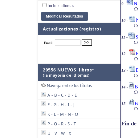
Ni
9
-
Incluir idiomas
Cr
N
10
-
Cr
Actualizaciones (registro)
S
11
-
Cr
B
12
-
Cr
29556 NUEVOS libros*
B
13
-
(la mayoría de idiomas)
Cr
Navega entre los títulos
B
14
-
Cr
A
B
C
D
E
-
-
-
-
B
15
-
F
G
H
I
J
-
-
-
-
Cr
K
L
M
N
O
-
-
-
-
Fin de
P
Q
R
S
T
-
-
-
-
U
V
W
X
-
-
-