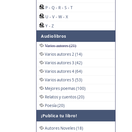
P
Q
R
S
T
-
-
-
-
U
V
W
X
-
-
-
Y
Z
-
Audiolibros
Varios autores (21)
Varios autores 2 (14)
Varios autores 3 (42)
Varios autores 4 (64)
Varios autores 5 (53)
Mejores poemas (100)
Relatos y cuentos (20)
Poesía (20)
¡Publica tu libro!
Autores Noveles (18)