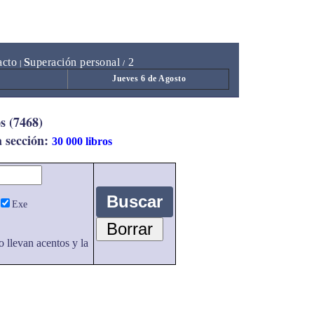
acto
S
uperación personal
2
|
/
Jueves 6 de Agosto
s (7468)
a sección:
30 000 libros
Exe
o llevan acentos y la