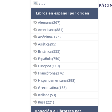
Y
Z
-
PÁGI
Libros en español por origen
Alemana (267)
Americana (881)
Anónima (175)
Asiática (95)
Británica (555)
Española (750)
Europea (119)
Francófona (376)
Hispanoamericana (398)
Greco-Latina (153)
Italiana (53)
Rusa (221)
Donación a Libroteca.net