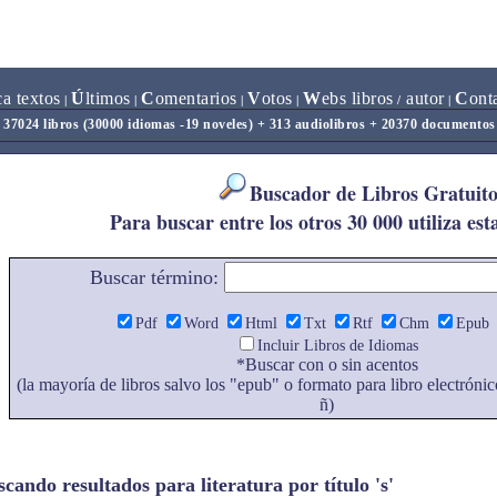
ca textos
Ú
ltimos
C
omentarios
V
otos
W
ebs libros
autor
C
ont
|
|
|
|
/
|
37024 libros (30000 idiomas -19 noveles) + 313 audiolibros + 20370 documentos
Buscador de Libros Gratuito
Para buscar entre los otros 30 000 utiliza est
Buscar término:
Pdf
Word
Html
Txt
Rtf
Chm
Epub
Incluir Libros de Idiomas
*Buscar con o sin acentos
(la mayoría de libros salvo los "epub" o formato para libro electrónic
ñ)
cando resultados para literatura por título 's'