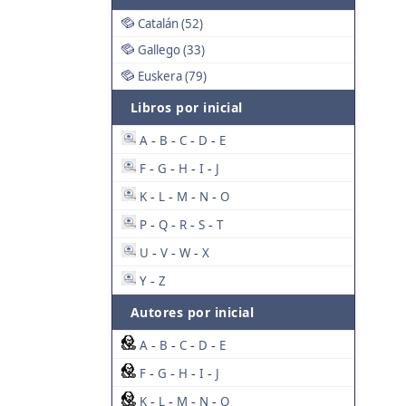
Catalán (52)
Gallego (33)
Euskera (79)
Libros por inicial
A
B
C
D
E
-
-
-
-
F
G
H
I
J
-
-
-
-
K
L
M
N
O
-
-
-
-
P
Q
R
S
T
-
-
-
-
U
V
W
X
-
-
-
Y
Z
-
Autores por inicial
A
B
C
D
E
-
-
-
-
F
G
H
I
J
-
-
-
-
K
L
M
N
O
-
-
-
-