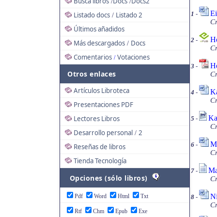
Busca libros
Docs
Docs2
/
/
Ei
1
-
Listado docs
Listado 2
/
Cr
Últimos añadidos
He
2
-
Más descargados
Docs
/
Cr
Comentarios
Votaciones
/
He
3
-
Otros enlaces
Cr
Artículos Libroteca
Ka
4
-
Cr
Presentaciones PDF
Ka
Lectores Libros
5
-
Cr
Desarrollo personal
2
/
Ma
6
-
Reseñas de libros
Cr
Tienda Tecnología
Ma
7
-
Opciones (sólo libros)
Cr
Ni
Pdf
Word
Html
Txt
8
-
Cr
Rtf
Chm
Epub
Exe