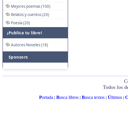
Mejores poemas (100)
Relatos y cuentos (20)
Poesía (20)
¡Publica tu libro!
Autores Noveles (18)
Sponsors
C
Todos los d
P
ortada
B
usca libros
B
usca textos
Ú
ltimos
|
|
|
|