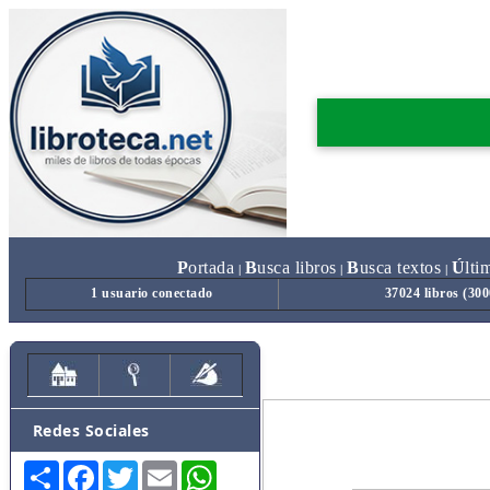
P
ortada
B
usca libros
B
usca textos
Ú
lti
|
|
|
1 usuario conectado
37024 libros (30
Redes Sociales
Share
Facebook
Twitter
Email
WhatsApp