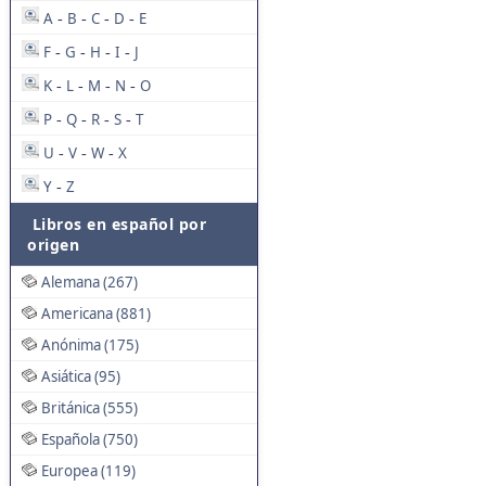
A
B
C
D
E
-
-
-
-
F
G
H
I
J
-
-
-
-
K
L
M
N
O
-
-
-
-
P
Q
R
S
T
-
-
-
-
U
V
W
X
-
-
-
Y
Z
-
Libros en español por
origen
Alemana (267)
Americana (881)
Anónima (175)
Asiática (95)
Británica (555)
Española (750)
Europea (119)