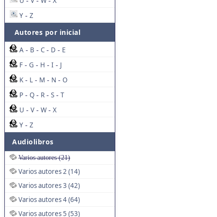
U
V
W
X
-
-
-
Y
Z
-
Autores por inicial
A
B
C
D
E
-
-
-
-
F
G
H
I
J
-
-
-
-
K
L
M
N
O
-
-
-
-
P
Q
R
S
T
-
-
-
-
U
V
W
X
-
-
-
Y
Z
-
Audiolibros
Varios autores (21)
Varios autores 2 (14)
Varios autores 3 (42)
Varios autores 4 (64)
Varios autores 5 (53)