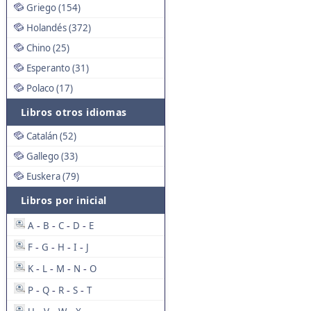
Griego (154)
Holandés (372)
Chino (25)
Esperanto (31)
Polaco (17)
Libros otros idiomas
Catalán (52)
Gallego (33)
Euskera (79)
Libros por inicial
A
B
C
D
E
-
-
-
-
F
G
H
I
J
-
-
-
-
K
L
M
N
O
-
-
-
-
P
Q
R
S
T
-
-
-
-