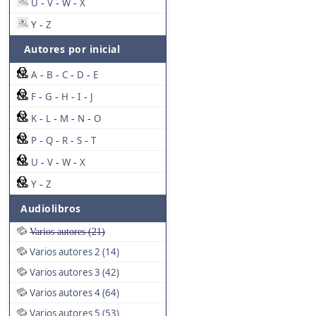
U
V
W
X
-
-
-
Y
Z
-
Autores por inicial
A
B
C
D
E
-
-
-
-
F
G
H
I
J
-
-
-
-
K
L
M
N
O
-
-
-
-
P
Q
R
S
T
-
-
-
-
U
V
W
X
-
-
-
Y
Z
-
Audiolibros
Varios autores (21)
Varios autores 2 (14)
Varios autores 3 (42)
Varios autores 4 (64)
Varios autores 5 (53)