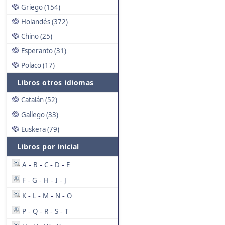
Griego (154)
Holandés (372)
Chino (25)
Esperanto (31)
Polaco (17)
Libros otros idiomas
Catalán (52)
Gallego (33)
Euskera (79)
Libros por inicial
A
B
C
D
E
-
-
-
-
F
G
H
I
J
-
-
-
-
K
L
M
N
O
-
-
-
-
P
Q
R
S
T
-
-
-
-