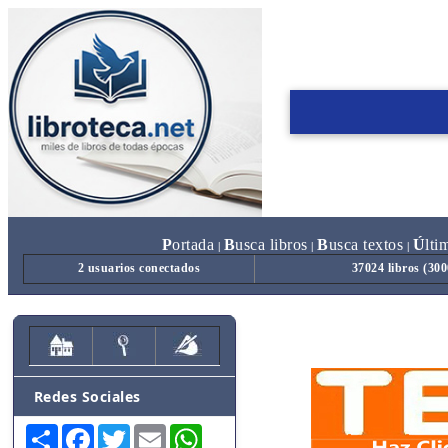
P
ortada
B
usca libros
B
usca textos
Ú
lti
|
|
|
2 usuarios conectados
37024 libros (30
Redes Sociales
Share
Facebook
Twitter
Email
WhatsApp