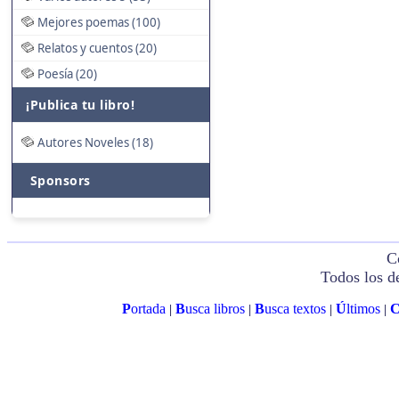
Mejores poemas (100)
Relatos y cuentos (20)
Poesía (20)
¡Publica tu libro!
Autores Noveles (18)
Sponsors
C
Todos los d
P
ortada
B
usca libros
B
usca textos
Ú
ltimos
|
|
|
|