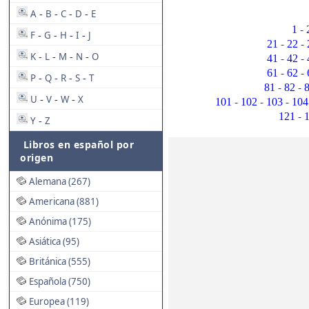
A
B
C
D
E
-
-
-
-
-
1
F
G
H
I
J
-
-
-
-
-
-
21
22
K
L
M
N
O
-
-
-
-
-
-
41
42
-
-
61
62
P
Q
R
S
T
-
-
-
-
-
-
81
82
U
V
W
X
-
-
-
-
-
-
101
102
103
104
-
121
Y
Z
-
Libros en español por
origen
Alemana (267)
Americana (881)
Anónima (175)
Asiática (95)
Británica (555)
Española (750)
Europea (119)