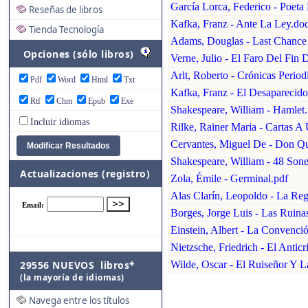
García Lorca, Federico - Poet
Reseñas de libros
Kafka, Franz - Ante La Ley.do
Tienda Tecnología
Adams, Douglas - Last Chance 
Opciones (sólo libros)
Verne, Julio - El Faro Del Fin
Arlt, Roberto - Crónicas Periodi
Pdf
Word
Html
Txt
Kafka, Franz - El Desaparecido
Rtf
Chm
Epub
Exe
Shakespeare, William - Hamlet.
Incluir idiomas
Rilke, Rainer Maria - Cartas A
Cervantes, Miguel De - Don Qu
Shakespeare, William - 48 Son
Actualizaciones (registro)
Zola, Émile - Germinal.pdf
Alas Clarín, Leopoldo - La Reg
Borges, Jorge Luis - Las Ruinas
Einstein, Albert - La Convenc
Nietzsche, Friedrich - El Anticr
29556 NUEVOS libros*
Wilde, Oscar - El Ruiseñor Y L
(la mayoría de idiomas)
Navega entre los títulos