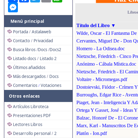
Messenger
Libros
Menú principal
Título del Libro
▼
Portada
Astalaweb
/
Wilde, Oscar - El Fantasma De 
Contacto
Privacidad
Cervantes, Miguel De - Don Q
/
Homero - La Odisea.doc
Busca libros
Docs
Docs2
/
/
Nietzsche, Friedrich - Cinco Pr
Listado docs
Listado 2
/
Anónimo - Cábala Mística.doc
Últimos añadidos
Nietzsche, Friedrich - El Cam
Más descargados
Docs
/
Voltaire - Micromegas.pdf
Comentarios
Votaciones
/
Dostoievski, Fiódor - Crímen Y
Burroughs, Edgar Rice - Aventu
Otros enlaces
Piaget, Jean - Inteligencia Y A
Artículos Libroteca
Ortega Y Gasset, José - Ideas Y
Presentaciones PDF
Balzac, Honoré De - El Corone
Lectores Libros
Marx, Karl - Manuscritos De E
Desarrollo personal
2
Platón - Ion.pdf
/