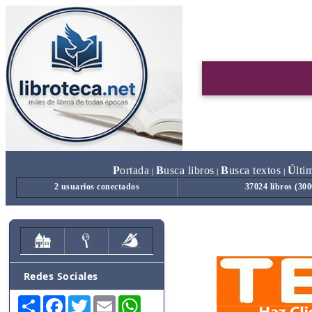
P
ortada
B
usca libros
B
usca textos
Ú
lti
|
|
|
2 usuarios conectados
37024 libros (30
Redes Sociales
Share
Facebook
Twitter
Email
WhatsApp