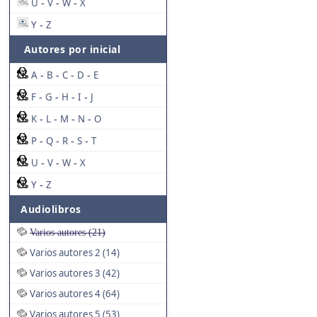
U
V
W
X
-
-
-
Y
Z
-
Autores por inicial
A
B
C
D
E
-
-
-
-
F
G
H
I
J
-
-
-
-
K
L
M
N
O
-
-
-
-
P
Q
R
S
T
-
-
-
-
U
V
W
X
-
-
-
Y
Z
-
Audiolibros
Varios autores (21)
Varios autores 2 (14)
Varios autores 3 (42)
Varios autores 4 (64)
Varios autores 5 (53)