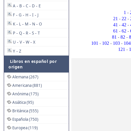
A
B
C
D
E
-
-
-
-
-
1
F
G
H
I
J
-
-
-
-
-
-
21
22
K
L
M
N
O
-
-
-
-
-
-
41
42
-
-
61
62
P
Q
R
S
T
-
-
-
-
-
-
81
82
U
V
W
X
-
-
-
-
-
-
101
102
103
104
-
121
Y
Z
-
Libros en español por
origen
Alemana (267)
Americana (881)
Anónima (175)
Asiática (95)
Británica (555)
Española (750)
Europea (119)