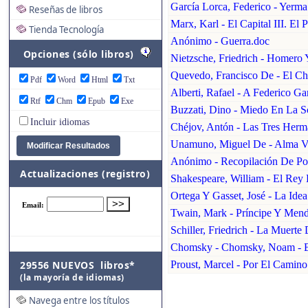
García Lorca, Federico - Yerma
Reseñas de libros
Marx, Karl - El Capital III. El
Tienda Tecnología
Anónimo - Guerra.doc
Opciones (sólo libros)
Nietzsche, Friedrich - Homero 
Quevedo, Francisco De - El Chi
Pdf
Word
Html
Txt
Alberti, Rafael - A Federico Ga
Rtf
Chm
Epub
Exe
Buzzati, Dino - Miedo En La S
Incluir idiomas
Chéjov, Antón - Las Tres Herm
Unamuno, Miguel De - Alma V
Anónimo - Recopilación De Po
Actualizaciones (registro)
Shakespeare, William - El Rey 
Ortega Y Gasset, José - La Ide
Twain, Mark - Príncipe Y Men
Schiller, Friedrich - La Muerte
Chomsky - Chomsky, Noam - Bi
29556 NUEVOS libros*
Proust, Marcel - Por El Cami
(la mayoría de idiomas)
Navega entre los títulos