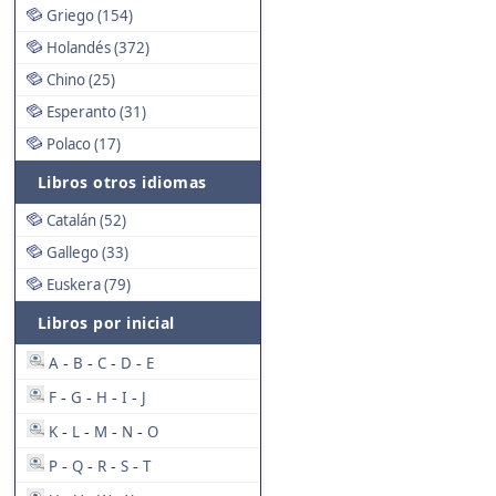
Griego (154)
Holandés (372)
Chino (25)
Esperanto (31)
Polaco (17)
Libros otros idiomas
Catalán (52)
Gallego (33)
Euskera (79)
Libros por inicial
A
B
C
D
E
-
-
-
-
F
G
H
I
J
-
-
-
-
K
L
M
N
O
-
-
-
-
P
Q
R
S
T
-
-
-
-