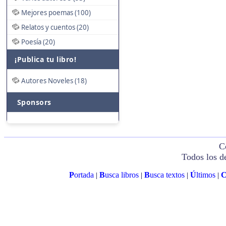
Mejores poemas (100)
Relatos y cuentos (20)
Poesía (20)
¡Publica tu libro!
Autores Noveles (18)
Sponsors
C
Todos los d
P
ortada
B
usca libros
B
usca textos
Ú
ltimos
|
|
|
|