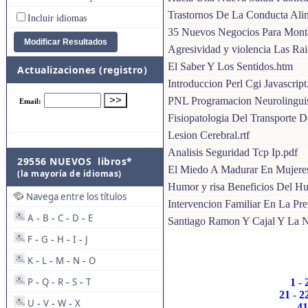
Trastornos De La Conducta Alim
Incluir idiomas
35 Nuevos Negocios Para Mont
Agresividad y violencia Las Rai
El Saber Y Los Sentidos.htm
Actualizaciones (registro)
Introduccion Perl Cgi Javascript
PNL Programacion Neurolinguis
Fisiopatologia Del Transporte D
Lesion Cerebral.rtf
Analisis Seguridad Tcp Ip.pdf
29556 NUEVOS libros*
El Miedo A Madurar En Mujeres
(la mayoría de idiomas)
Humor y risa Beneficios Del H
Navega entre los títulos
Intervencion Familiar En La P
A
B
C
D
E
-
-
-
-
Santiago Ramon Y Cajal Y La N
F
G
H
I
J
-
-
-
-
K
L
M
N
O
-
-
-
-
P
Q
R
S
T
1
-
-
-
-
-
21
-
2
U
V
W
X
-
-
-
41