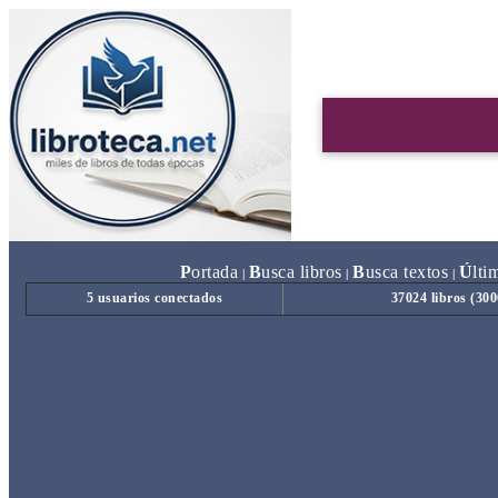
P
ortada
B
usca libros
B
usca textos
Ú
lti
|
|
|
5 usuarios conectados
37024 libros (30