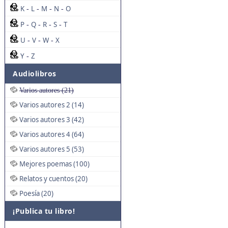
K
L
M
N
O
-
-
-
-
P
Q
R
S
T
-
-
-
-
U
V
W
X
-
-
-
Y
Z
-
Audiolibros
Varios autores (21)
Varios autores 2 (14)
Varios autores 3 (42)
Varios autores 4 (64)
Varios autores 5 (53)
Mejores poemas (100)
Relatos y cuentos (20)
Poesía (20)
¡Publica tu libro!