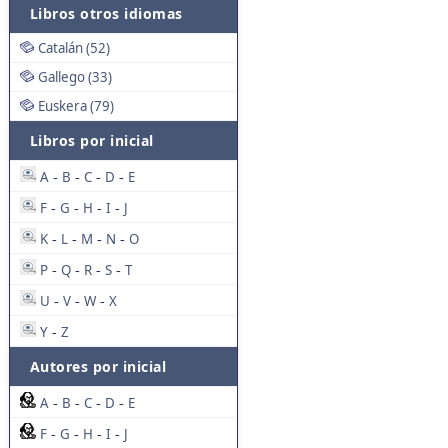
Libros otros idiomas
Catalán (52)
Gallego (33)
Euskera (79)
Libros por inicial
A
B
C
D
E
-
-
-
-
F
G
H
I
J
-
-
-
-
K
L
M
N
O
-
-
-
-
P
Q
R
S
T
-
-
-
-
U
V
W
X
-
-
-
Y
Z
-
Autores por inicial
A
B
C
D
E
-
-
-
-
F
G
H
I
J
-
-
-
-