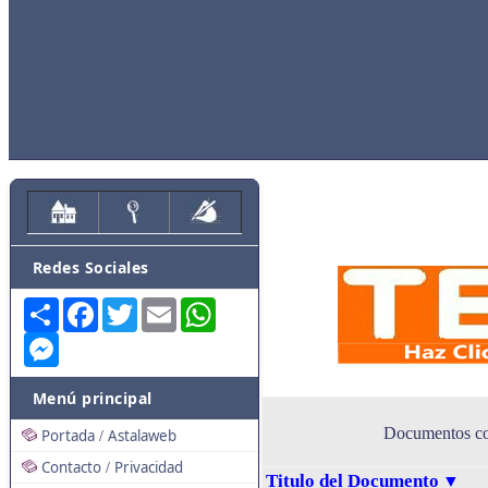
Redes Sociales
Share
Facebook
Twitter
Email
WhatsApp
Messenger
Menú principal
Documentos con
Portada
Astalaweb
/
Contacto
Privacidad
/
Titulo del Documento
▼