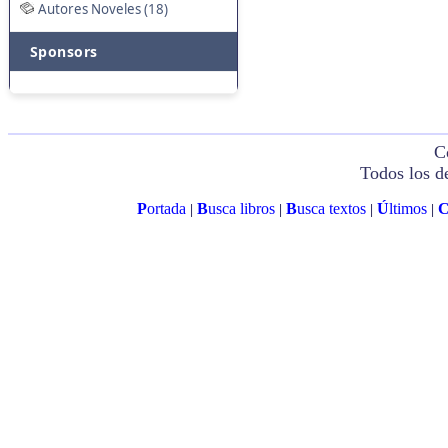
Autores Noveles (18)
Sponsors
C
Todos los d
P
ortada
B
usca libros
B
usca textos
Ú
ltimos
|
|
|
|