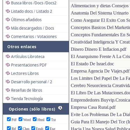
Busca libros
Docs
Docs2
/
/
Alimentacion y dietas Consejos
Listado docs
Listado 2
/
Anatomia Del Sistema Urinario 
Últimos añadidos
Como Asegurar El Exito Con Su
Conceptos Basicos Del Marketin
Más descargados
Docs
/
Conceptos Fundamentales En Sop
Comentarios
Votaciones
/
Creatividad Inteligencia Y Creat
Otros enlaces
Dinero Dinero E Inflacion.pdf
El Anarquismo Frente A La Cris
Artículos Libroteca
El Estado De Israel.doc
Presentaciones PDF
Empresa Agencia De Viajes.pdf
Lectores Libros
Los Limites Del Papel De La Fam
Desarrollo personal
2
/
Cerebro Neuorciencia Creativid
Reseñas de libros
El Libro De Las Mutaciones.do
Tienda Tecnología
Emprendedores Buyvip.Cronica
Empresa Casa Rural.pdf
Opciones (sólo libros)
Evite Los Problemas De La Dia
Pdf
Word
Html
Txt
Guia Para El Manejo Del Tce (I
Hacia Una Nueva Salud Public
Rtf
Chm
Epub
Exe