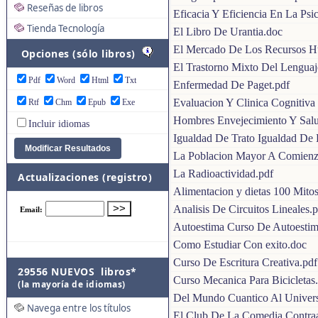
Reseñas de libros
Eficacia Y Eficiencia En La Psi
Tienda Tecnología
El Libro De Urantia.doc
El Mercado De Los Recursos H
Opciones (sólo libros)
El Trastorno Mixto Del Lenguaj
Pdf
Word
Html
Txt
Enfermedad De Paget.pdf
Evaluacion Y Clinica Cognitiva
Rtf
Chm
Epub
Exe
Hombres Envejecimiento Y Salu
Incluir idiomas
Igualdad De Trato Igualdad De
La Poblacion Mayor A Comienzo
La Radioactividad.pdf
Actualizaciones (registro)
Alimentacion y dietas 100 Mito
Analisis De Circuitos Lineales.
Autoestima Curso De Autoestima
Como Estudiar Con exito.doc
Curso De Escritura Creativa.pdf
29556 NUEVOS libros*
Curso Mecanica Para Bicicletas
(la mayoría de idiomas)
Del Mundo Cuantico Al Univer
Navega entre los títulos
El Club De La Comedia Contraat