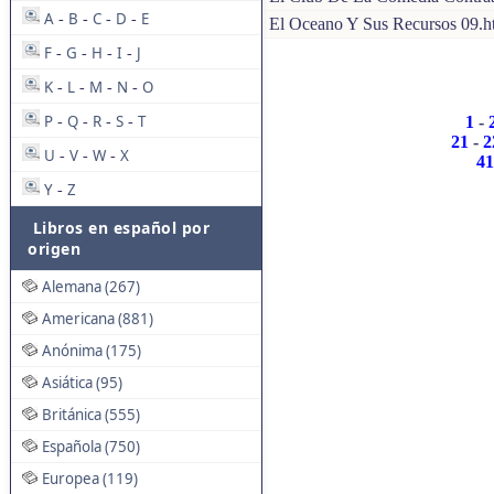
A
B
C
D
E
-
-
-
-
El Oceano Y Sus Recursos 09.h
F
G
H
I
J
-
-
-
-
K
L
M
N
O
-
-
-
-
P
Q
R
S
T
1
-
-
-
-
-
21
-
2
U
V
W
X
-
-
-
41
Y
Z
-
Libros en español por
origen
Alemana (267)
Americana (881)
Anónima (175)
Asiática (95)
Británica (555)
Española (750)
Europea (119)