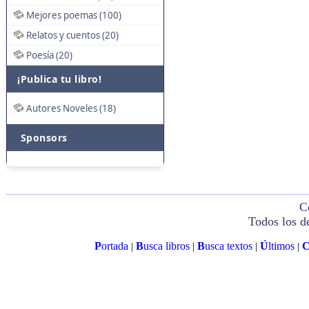
Mejores poemas (100)
Relatos y cuentos (20)
Poesía (20)
¡Publica tu libro!
Autores Noveles (18)
Sponsors
C
Todos los d
P
ortada
B
usca libros
B
usca textos
Ú
ltimos
|
|
|
|