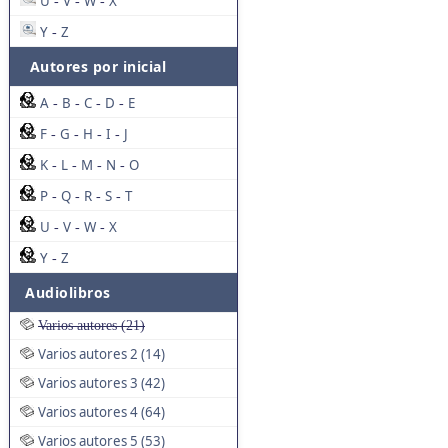
U
V
W
X
-
-
-
Y
Z
-
Autores por inicial
A
B
C
D
E
-
-
-
-
F
G
H
I
J
-
-
-
-
K
L
M
N
O
-
-
-
-
P
Q
R
S
T
-
-
-
-
U
V
W
X
-
-
-
Y
Z
-
Audiolibros
Varios autores (21)
Varios autores 2 (14)
Varios autores 3 (42)
Varios autores 4 (64)
Varios autores 5 (53)