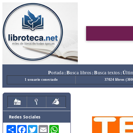
P
ortada
B
usca libros
B
usca textos
Ú
lti
|
|
|
1 usuario conectado
37024 libros (30
Redes Sociales
Share
Facebook
Twitter
Email
WhatsApp