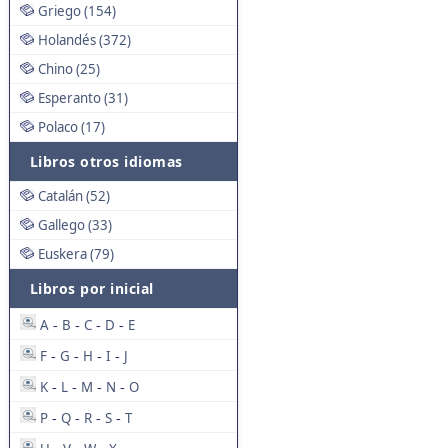
Griego (154)
Holandés (372)
Chino (25)
Esperanto (31)
Polaco (17)
Libros otros idiomas
Catalán (52)
Gallego (33)
Euskera (79)
Libros por inicial
A
B
C
D
E
-
-
-
-
F
G
H
I
J
-
-
-
-
K
L
M
N
O
-
-
-
-
P
Q
R
S
T
-
-
-
-