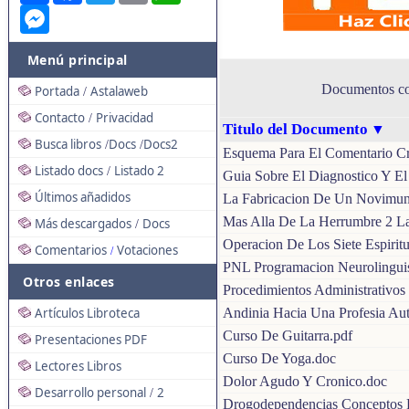
Messenger
Menú principal
Documentos con
Portada
Astalaweb
/
Contacto
Privacidad
/
Titulo del Documento
▼
Busca libros
Docs
Docs2
/
/
Esquema Para El Comentario Cr
Listado docs
Listado 2
/
Guia Sobre El Diagnostico Y El
Últimos añadidos
La Fabricacion De Un Novimu
Mas Alla De La Herrumbre 2 La
Más descargados
Docs
/
Operacion De Los Siete Espirit
Comentarios
Votaciones
/
PNL Programacion Neurolinguis
Otros enlaces
Procedimientos Administrativos
Andinia Hacia Una Profesia Au
Artículos Libroteca
Curso De Guitarra.pdf
Presentaciones PDF
Curso De Yoga.doc
Lectores Libros
Dolor Agudo Y Cronico.doc
Desarrollo personal
2
/
Drogodependencias Conceptos 