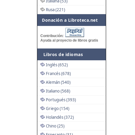
Italiana (53)
Rusa (221)
Donación a Libroteca.net
Contribución:
Ayuda al proyecto de libros gratis
Libros de idiomas
Inglés (652)
Francés (678)
Alemán (540)
Italiano (568)
Portugués (393)
Griego (154)
Holandés (372)
Chino (25)
Esperanto (31)