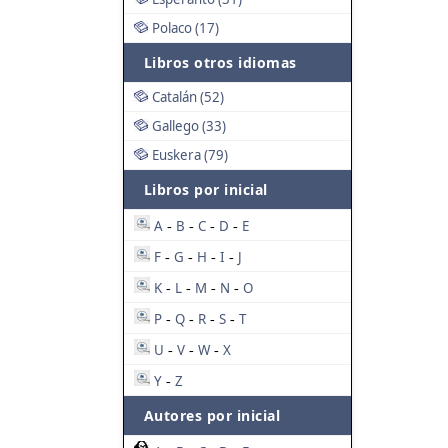
Polaco (17)
Libros otros idiomas
Catalán (52)
Gallego (33)
Euskera (79)
Libros por inicial
A
B
C
D
E
-
-
-
-
F
G
H
I
J
-
-
-
-
K
L
M
N
O
-
-
-
-
P
Q
R
S
T
-
-
-
-
U
V
W
X
-
-
-
Y
Z
-
Autores por inicial