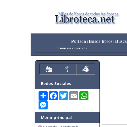
P
ortada
B
usca libros
B
usca
|
|
1 usuario conectado
Redes Sociales
Share
Facebook
Twitter
Email
WhatsApp
Messenger
Menú principal