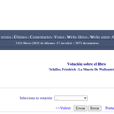
 textos
Ú
ltimos
C
omentarios
V
otos
W
ebs libros
W
ebs autor
|
|
|
|
|
|
5122 libros (2022 de idiomas -17 noveles) + 3675 documentos
Votación sobre el libro
'Schiller, Friedrich - La Muerte De Wallenste
Selecciona tu votación:
<<Volver
Porta