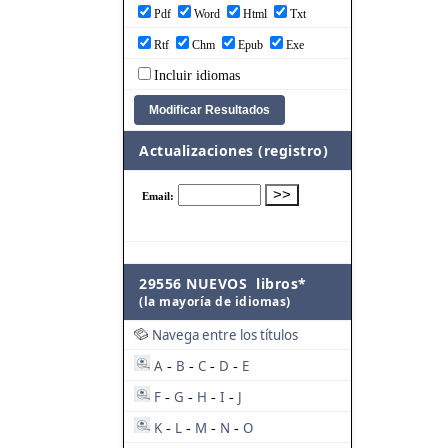
Pdf
Word
Html
Txt
Rtf
Chm
Epub
Exe
Incluir idiomas
Actualizaciones (registro)
29556 NUEVOS libros*
(la mayoría de idiomas)
Navega entre los títulos
A
B
C
D
E
-
-
-
-
F
G
H
I
J
-
-
-
-
K
L
M
N
O
-
-
-
-