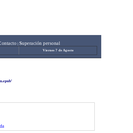
C
ontacto
S
uperación personal
|
Viernes 7 de Agosto
in.epub'
da