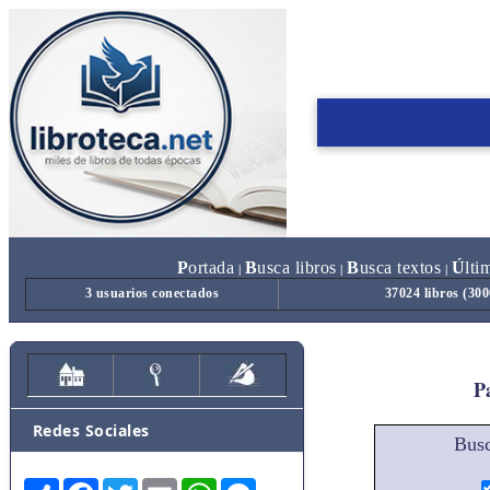
P
ortada
B
usca libros
B
usca textos
Ú
lti
|
|
|
3 usuarios conectados
37024 libros (30
Pa
Redes Sociales
Busc
Share
Facebook
Twitter
Email
WhatsApp
Messenger