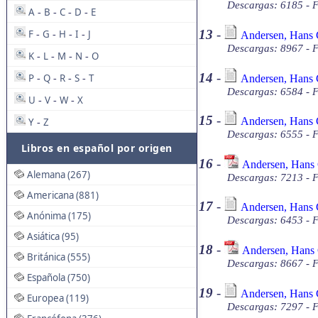
Descargas: 6185 - 
A
B
C
D
E
-
-
-
-
13
-
F
G
H
I
J
Andersen, Hans C
-
-
-
-
Descargas: 8967 - F
K
L
M
N
O
-
-
-
-
14
-
P
Q
R
S
T
Andersen, Hans C
-
-
-
-
Descargas: 6584 - F
U
V
W
X
-
-
-
15
-
Andersen, Hans C
Y
Z
-
Descargas: 6555 - F
Libros en español por origen
16
-
Andersen, Hans C
Alemana (267)
Descargas: 7213 - 
Americana (881)
17
-
Andersen, Hans Ch
Anónima (175)
Descargas: 6453 - F
Asiática (95)
18
-
Andersen, Hans C
Británica (555)
Descargas: 8667 - 
Española (750)
19
-
Andersen, Hans C
Europea (119)
Descargas: 7297 - F