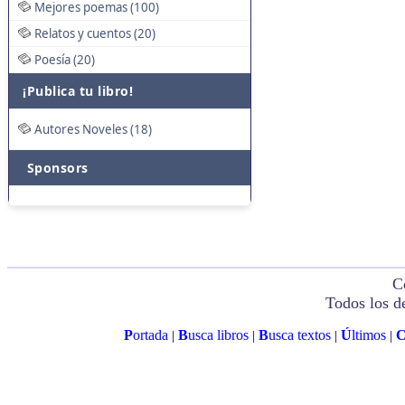
Mejores poemas (100)
Relatos y cuentos (20)
Poesía (20)
¡Publica tu libro!
Autores Noveles (18)
Sponsors
C
Todos los d
P
ortada
B
usca libros
B
usca textos
Ú
ltimos
|
|
|
|