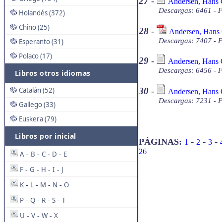
27
-
Andersen, Hans Ch
Descargas: 6461 - F
Holandés (372)
Chino (25)
28
-
Andersen, Hans C
Descargas: 7407 - 
Esperanto (31)
Polaco (17)
29
-
Andersen, Hans C
Descargas: 6456 - F
Libros otros idiomas
Catalán (52)
30
-
Andersen, Hans C
Descargas: 7231 - F
Gallego (33)
Euskera (79)
Libros por inicial
-
-
-
PÁGINAS:
1
2
3
26
A
B
C
D
E
-
-
-
-
F
G
H
I
J
-
-
-
-
K
L
M
N
O
-
-
-
-
P
Q
R
S
T
-
-
-
-
U
V
W
X
-
-
-