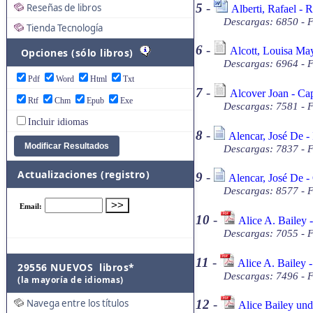
5
-
Reseñas de libros
Alberti, Rafael -
Descargas: 6850 - 
Tienda Tecnología
6
-
Alcott, Louisa May 
Opciones (sólo libros)
Descargas: 6964 - F
Pdf
Word
Html
Txt
7
-
Alcover Joan - Cap
Rtf
Chm
Epub
Exe
Descargas: 7581 - F
Incluir idiomas
8
-
Alencar, José De - 
Descargas: 7837 - F
Actualizaciones (registro)
9
-
Alencar, José De -
Descargas: 8577 - F
10
-
Alice A. Bailey 
Descargas: 7055 - 
11
-
Alice A. Bailey -
29556 NUEVOS libros*
Descargas: 7496 - 
(la mayoría de idiomas)
Navega entre los títulos
12
-
Alice Bailey un