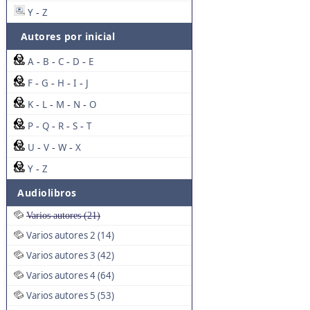
Y
Z
-
Autores por inicial
A
B
C
D
E
-
-
-
-
F
G
H
I
J
-
-
-
-
K
L
M
N
O
-
-
-
-
P
Q
R
S
T
-
-
-
-
U
V
W
X
-
-
-
Y
Z
-
Audiolibros
Varios autores (21)
Varios autores 2 (14)
Varios autores 3 (42)
Varios autores 4 (64)
Varios autores 5 (53)