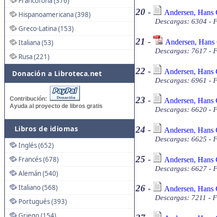
Francófona (376)
20
-
Andersen, Hans Ch
Hispanoamericana (398)
Descargas: 6304 - F
Greco-Latina (153)
21
-
Andersen, Hans C
Italiana (53)
Descargas: 7617 - 
Rusa (221)
22
-
Andersen, Hans C
Donación a Libroteca.net
Descargas: 6961 - F
23
-
Contribución:
Andersen, Hans C
Ayuda al proyecto de libros gratis
Descargas: 6620 - F
Libros de idiomas
24
-
Andersen, Hans C
Descargas: 6625 - F
Inglés (652)
25
-
Francés (678)
Andersen, Hans C
Descargas: 6627 - F
Alemán (540)
Italiano (568)
26
-
Andersen, Hans C
Descargas: 7211 - F
Portugués (393)
Griego (154)