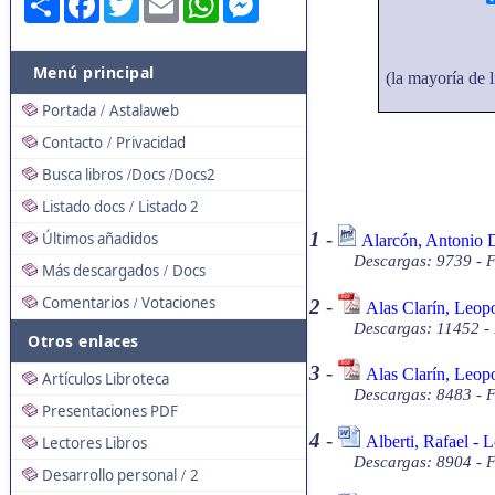
Menú principal
(la mayoría de l
Portada
Astalaweb
/
Contacto
Privacidad
/
Busca libros
Docs
Docs2
/
/
Listado docs
Listado 2
/
1
-
Últimos añadidos
Alarcón, Antonio D
Descargas: 9739 - 
Más descargados
Docs
/
Comentarios
Votaciones
2
-
/
Alas Clarín, Leop
Descargas: 11452 -
Otros enlaces
3
-
Alas Clarín, Leop
Artículos Libroteca
Descargas: 8483 - 
Presentaciones PDF
4
-
Alberti, Rafael - 
Lectores Libros
Descargas: 8904 - 
Desarrollo personal
2
/