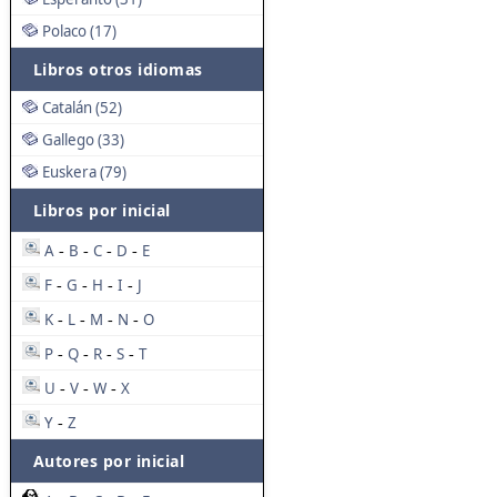
Polaco (17)
Libros otros idiomas
Catalán (52)
Gallego (33)
Euskera (79)
Libros por inicial
A
B
C
D
E
-
-
-
-
F
G
H
I
J
-
-
-
-
K
L
M
N
O
-
-
-
-
P
Q
R
S
T
-
-
-
-
U
V
W
X
-
-
-
Y
Z
-
Autores por inicial