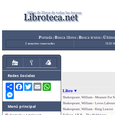
P
ortada
B
usca libros
B
usca textos
Ú
ltim
|
|
|
2 usuarios conectados
5122 l
Redes Sociales
Share
Facebook
Twitter
Email
WhatsApp
Libro
▼
Messenger
Shakespeare, William - Measure For M
Shakespeare, William - Loves Labours
Menú principal
Shakespeare, William - King Lear.txt
Tolkien, J.R.R. - The Hobbit.txt