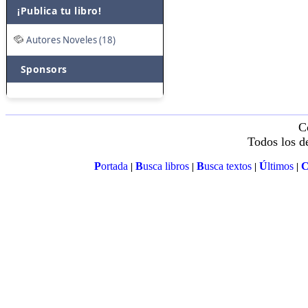
¡Publica tu libro!
Autores Noveles (18)
Sponsors
C
Todos los d
P
ortada
B
usca libros
B
usca textos
Ú
ltimos
|
|
|
|