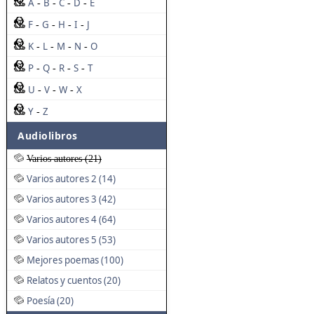
A
B
C
D
E
-
-
-
-
F
G
H
I
J
-
-
-
-
K
L
M
N
O
-
-
-
-
P
Q
R
S
T
-
-
-
-
U
V
W
X
-
-
-
Y
Z
-
Audiolibros
Varios autores (21)
Varios autores 2 (14)
Varios autores 3 (42)
Varios autores 4 (64)
Varios autores 5 (53)
Mejores poemas (100)
Relatos y cuentos (20)
Poesía (20)