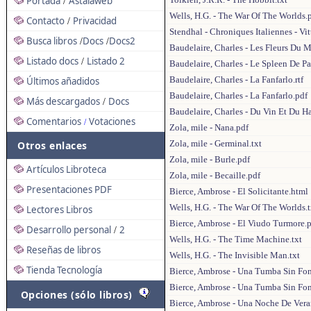
Portada
Astalaweb
/
Wells, H.G. - The War Of The Worlds.
Contacto
Privacidad
/
Stendhal - Chroniques Italiennes - V
Busca libros
Docs
Docs2
/
/
Baudelaire, Charles - Les Fleurs Du Ma
Listado docs
Listado 2
/
Baudelaire, Charles - Le Spleen De Pa
Baudelaire, Charles - La Fanfarlo.rtf
Últimos añadidos
Baudelaire, Charles - La Fanfarlo.pdf
Más descargados
Docs
/
Baudelaire, Charles - Du Vin Et Du Ha
Comentarios
Votaciones
/
Zola, mile - Nana.pdf
Zola, mile - Germinal.txt
Otros enlaces
Zola, mile - Burle.pdf
Artículos Libroteca
Zola, mile - Becaille.pdf
Presentaciones PDF
Bierce, Ambrose - El Solicitante.html
Wells, H.G. - The War Of The Worlds.t
Lectores Libros
Bierce, Ambrose - El Viudo Turmore.
Desarrollo personal
2
/
Wells, H.G. - The Time Machine.txt
Reseñas de libros
Wells, H.G. - The Invisible Man.txt
Tienda Tecnología
Bierce, Ambrose - Una Tumba Sin Fo
Bierce, Ambrose - Una Tumba Sin Fo
Opciones (sólo libros)
Bierce, Ambrose - Una Noche De Ver