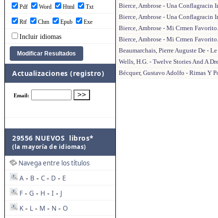
Bierce, Ambrose - Una Conflagracin I
Pdf
Word
Html
Txt
Bierce, Ambrose - Una Conflagracin I
Rtf
Chm
Epub
Exe
Bierce, Ambrose - Mi Crmen Favorito
Incluir idiomas
Bierce, Ambrose - Mi Crmen Favorito
Beaumarchais, Pierre Auguste De - Le 
Wells, H.G. - Twelve Stories And A Dr
Actualizaciones (registro)
Bécquer, Gustavo Adolfo - Rimas Y 
29556 NUEVOS libros*
(la mayoría de idiomas)
Navega entre los títulos
A
B
C
D
E
-
-
-
-
F
G
H
I
J
-
-
-
-
K
L
M
N
O
-
-
-
-