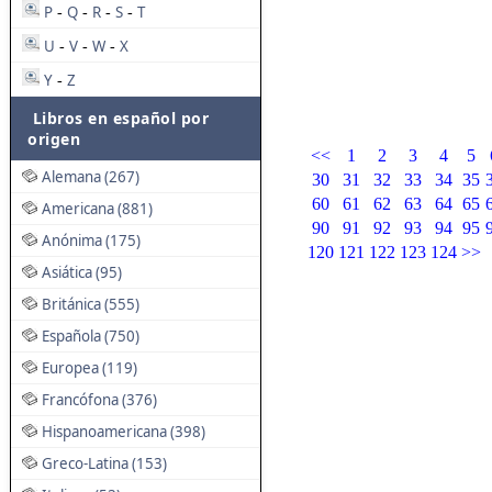
P
Q
R
S
T
-
-
-
-
U
V
W
X
-
-
-
Y
Z
-
Libros en español por
origen
<<
1
2
3
4
5
Alemana (267)
30
31
32
33
34
35
60
61
62
63
64
65
Americana (881)
90
91
92
93
94
95
Anónima (175)
120
121
122
123
124
>>
Asiática (95)
Británica (555)
Española (750)
Europea (119)
Francófona (376)
Hispanoamericana (398)
Greco-Latina (153)