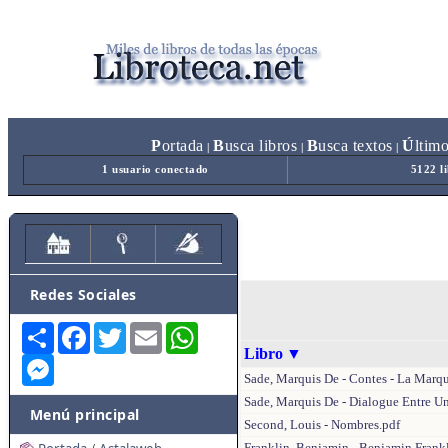
P
ortada
B
usca libros
B
usca textos
Ú
ltim
|
|
|
1 usuario conectado
5122 l
Redes Sociales
Share
Facebook
Twitter
Email
WhatsApp
Libro
▼
Messenger
Sade, Marquis De - Contes - La Marqui
Sade, Marquis De - Dialogue Entre U
Menú principal
Second, Louis - Nombres.pdf
Franklin, Benjamin - Benjamin Frank