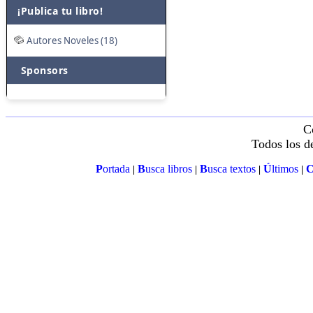
¡Publica tu libro!
Autores Noveles (18)
Sponsors
C
Todos los d
P
ortada
B
usca libros
B
usca textos
Ú
ltimos
|
|
|
|