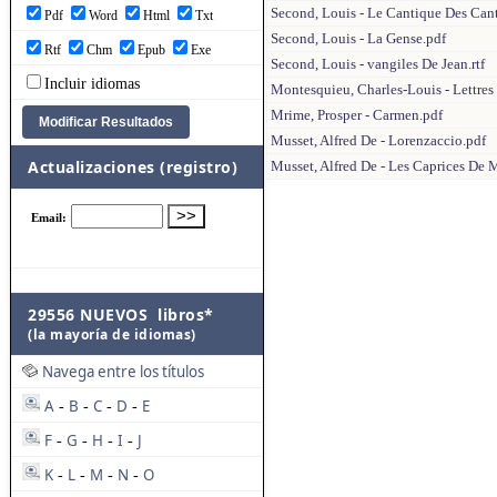
Second, Louis - Le Cantique Des Can
Pdf
Word
Html
Txt
Second, Louis - La Gense.pdf
Rtf
Chm
Epub
Exe
Second, Louis - vangiles De Jean.rtf
Incluir idiomas
Montesquieu, Charles-Louis - Lettres
Mrime, Prosper - Carmen.pdf
Musset, Alfred De - Lorenzaccio.pdf
Actualizaciones (registro)
Musset, Alfred De - Les Caprices De M
29556 NUEVOS libros*
(la mayoría de idiomas)
Navega entre los títulos
A
B
C
D
E
-
-
-
-
F
G
H
I
J
-
-
-
-
K
L
M
N
O
-
-
-
-