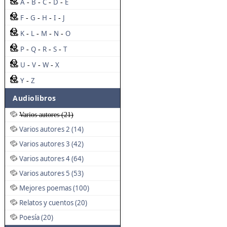
A
B
C
D
E
-
-
-
-
F
G
H
I
J
-
-
-
-
K
L
M
N
O
-
-
-
-
P
Q
R
S
T
-
-
-
-
U
V
W
X
-
-
-
Y
Z
-
Audiolibros
Varios autores (21)
Varios autores 2 (14)
Varios autores 3 (42)
Varios autores 4 (64)
Varios autores 5 (53)
Mejores poemas (100)
Relatos y cuentos (20)
Poesía (20)