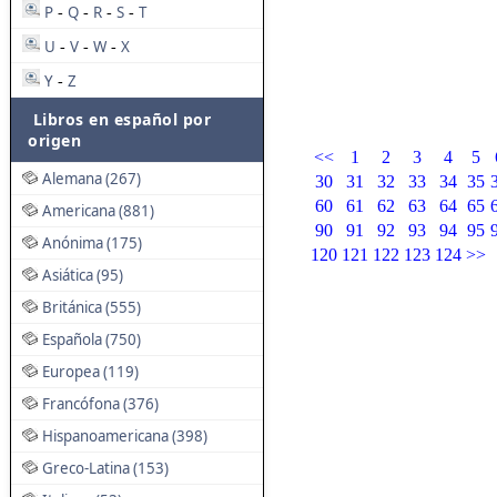
P
Q
R
S
T
-
-
-
-
U
V
W
X
-
-
-
Y
Z
-
Libros en español por
origen
<<
1
2
3
4
5
Alemana (267)
30
31
32
33
34
35
60
61
62
63
64
65
Americana (881)
90
91
92
93
94
95
Anónima (175)
120
121
122
123
124
>>
Asiática (95)
Británica (555)
Española (750)
Europea (119)
Francófona (376)
Hispanoamericana (398)
Greco-Latina (153)