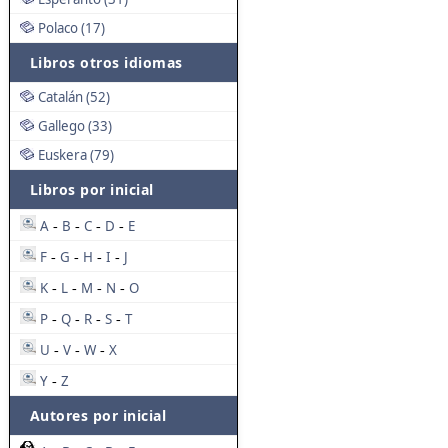
Polaco (17)
Libros otros idiomas
Catalán (52)
Gallego (33)
Euskera (79)
Libros por inicial
A
B
C
D
E
-
-
-
-
F
G
H
I
J
-
-
-
-
K
L
M
N
O
-
-
-
-
P
Q
R
S
T
-
-
-
-
U
V
W
X
-
-
-
Y
Z
-
Autores por inicial