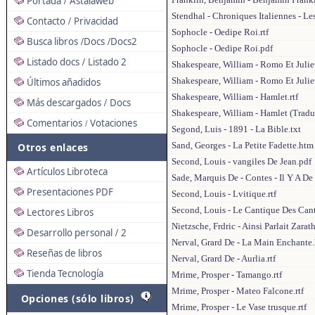
Portada
Astalaweb
/
Stendhal - Chroniques Italiennes - L
Contacto
Privacidad
/
Sophocle - Oedipe Roi.rtf
Busca libros
Docs
Docs2
/
/
Sophocle - Oedipe Roi.pdf
Listado docs
Listado 2
/
Shakespeare, William - Romo Et Juliet
Shakespeare, William - Romo Et Julie
Últimos añadidos
Shakespeare, William - Hamlet.rtf
Más descargados
Docs
/
Shakespeare, William - Hamlet (Tradu
Comentarios
Votaciones
/
Segond, Luis - 1891 - La Bible.txt
Sand, Georges - La Petite Fadette.htm
Otros enlaces
Second, Louis - vangiles De Jean.pdf
Artículos Libroteca
Sade, Marquis De - Contes - Il Y A D
Presentaciones PDF
Second, Louis - Lvitique.rtf
Second, Louis - Le Cantique Des Cant
Lectores Libros
Nietzsche, Frdric - Ainsi Parlait Zarat
Desarrollo personal
2
/
Nerval, Grard De - La Main Enchante
Reseñas de libros
Nerval, Grard De - Aurlia.rtf
Tienda Tecnología
Mrime, Prosper - Tamango.rtf
Mrime, Prosper - Mateo Falcone.rtf
Opciones (sólo libros)
Mrime, Prosper - Le Vase trusque.rtf