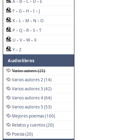
A
B
C
D
E
-
-
-
-
F
G
H
I
J
-
-
-
-
K
L
M
N
O
-
-
-
-
P
Q
R
S
T
-
-
-
-
U
V
W
X
-
-
-
Y
Z
-
Audiolibros
Varios autores (21)
Varios autores 2 (14)
Varios autores 3 (42)
Varios autores 4 (64)
Varios autores 5 (53)
Mejores poemas (100)
Relatos y cuentos (20)
Poesía (20)