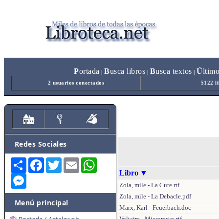
P
ortada
B
usca libros
B
usca textos
Ú
ltim
|
|
|
2 usuarios conectados
5122 l
Redes Sociales
Share
Facebook
Twitter
Email
WhatsApp
Libro
▼
Messenger
Zola, mile - La Cure.rtf
Zola, mile - La Debacle.pdf
Menú principal
Marx, Karl - Feuerbach.doc
Voltaire - Micromgas.rtf