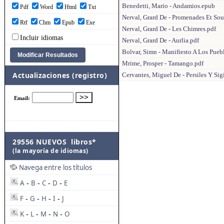
Benedetti, Mario - Andamios.epub
Pdf
Word
Html
Txt
Nerval, Grard De - Promenades Et Sou
Rtf
Chm
Epub
Exe
Nerval, Grard De - Les Chimres.pdf
Incluir idiomas
Nerval, Grard De - Aurlia.pdf
Bolvar, Simn - Manifiesto A Los Pueb
Mrime, Prosper - Tamango.pdf
Actualizaciones (registro)
Cervantes, Miguel De - Persiles Y Si
29556 NUEVOS libros*
(la mayoría de idiomas)
Navega entre los títulos
A
B
C
D
E
-
-
-
-
F
G
H
I
J
-
-
-
-
K
L
M
N
O
-
-
-
-