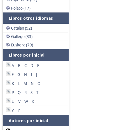
Polaco (17)
Libros otros idiomas
Catalán (52)
Gallego (33)
Euskera (79)
Libros por inicial
A
B
C
D
E
-
-
-
-
F
G
H
I
J
-
-
-
-
K
L
M
N
O
-
-
-
-
P
Q
R
S
T
-
-
-
-
U
V
W
X
-
-
-
Y
Z
-
Autores por inicial