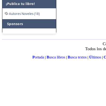
¡Publica tu libro!
Autores Noveles (18)
Sponsors
C
Todos los d
P
ortada
B
usca libros
B
usca textos
Ú
ltimos
|
|
|
|