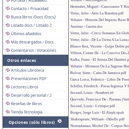
Portada
Astalaweb
/
Hernndez, Miguel - Cancionero Y Ro
Contacto
Privacidad
/
Verne, Julio - Ante La Bandera.pdf
Busca libros
Docs
Docs2
/
/
Voltaire - Historia Del Imperio Ruso 
Listado docs
Listado 2
/
Annimo - Guerra.doc
Verne, Julio - Cinco Semanas En Glo
Últimos añadidos
Verne, Julio - De La Tierra A La Luna
Más descargados
Docs
/
Blasco Ibez, Vicente - Golpe Doble.p
Comentarios
Votaciones
/
Villiers, Comte De - Le Convive Des De
Kafka, Franz - El Artista Del Hambre.
Otros enlaces
Voltaire - Memnon Ou La Sagesse Hu
Artículos Libroteca
Bolvar, Simn - Carta De Jamaica.pdf
Presentaciones PDF
Garca Lorca, Federico - Libro De Poe
Schiller, Friedrich - Poesa Ingenua Y
Lectores Libros
Second, Louis - Nombres.rtf
Desarrollo personal
2
/
Quevedo, Francisco De - Poemas (Var
Reseñas de libros
Second, Louis - Lvitique.pdf
Tienda Tecnología
Borges, Jorge Luis - El Aleph.epub
Shakespeare, William - Othello.pdf
Opciones (sólo libros)
Nostradamus, Michel De - Corpus No