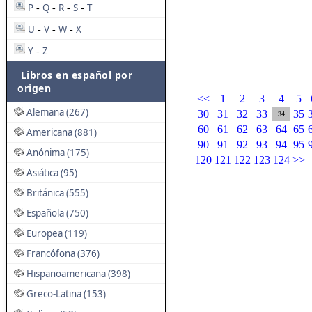
P
Q
R
S
T
-
-
-
-
U
V
W
X
-
-
-
Y
Z
-
Libros en español por
origen
<<
1
2
3
4
5
Alemana (267)
30
31
32
33
35
34
60
61
62
63
64
65
Americana (881)
90
91
92
93
94
95
Anónima (175)
120
121
122
123
124
>>
Asiática (95)
Británica (555)
Española (750)
Europea (119)
Francófona (376)
Hispanoamericana (398)
Greco-Latina (153)