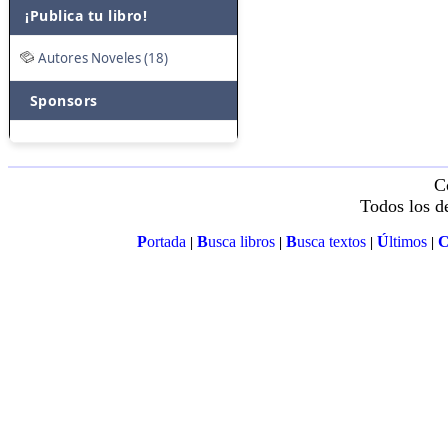
¡Publica tu libro!
Autores Noveles (18)
Sponsors
C
Todos los d
P
ortada
B
usca libros
B
usca textos
Ú
ltimos
|
|
|
|