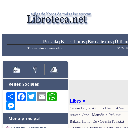
P
ortada
B
usca libros
B
usca textos
Ú
ltim
|
|
|
30 usuarios conectados
5122 l
Redes Sociales
Share
Facebook
Twitter
Email
WhatsApp
Libro
▼
Messenger
Conan Doyle, Arthur - The Lost World
Austen, Jane - Mansfield Park.txt
Menú principal
Balzac, Honor De - Cousin Pons.txt
Chomsky - Chomsky, Noam - Por Qu E