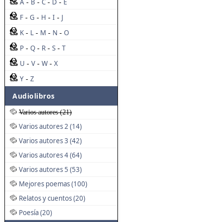
A
B
C
D
E
-
-
-
-
F
G
H
I
J
-
-
-
-
K
L
M
N
O
-
-
-
-
P
Q
R
S
T
-
-
-
-
U
V
W
X
-
-
-
Y
Z
-
Audiolibros
Varios autores (21)
Varios autores 2 (14)
Varios autores 3 (42)
Varios autores 4 (64)
Varios autores 5 (53)
Mejores poemas (100)
Relatos y cuentos (20)
Poesía (20)