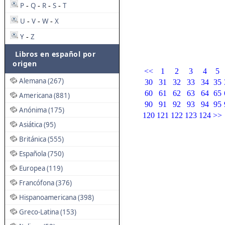
P
Q
R
S
T
-
-
-
-
U
V
W
X
-
-
-
Y
Z
-
Libros en español por
origen
<<
1
2
3
4
5
Alemana (267)
30
31
32
33
34
35
60
61
62
63
64
65
Americana (881)
90
91
92
93
94
95
Anónima (175)
120
121
122
123
124
>>
Asiática (95)
Británica (555)
Española (750)
Europea (119)
Francófona (376)
Hispanoamericana (398)
Greco-Latina (153)