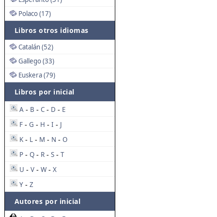
Polaco (17)
Libros otros idiomas
Catalán (52)
Gallego (33)
Euskera (79)
Libros por inicial
A
B
C
D
E
-
-
-
-
F
G
H
I
J
-
-
-
-
K
L
M
N
O
-
-
-
-
P
Q
R
S
T
-
-
-
-
U
V
W
X
-
-
-
Y
Z
-
Autores por inicial