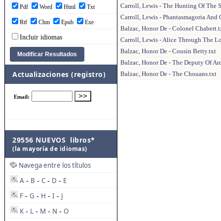
Carroll, Lewis - The Hunting Of The 
Pdf
Word
Html
Txt
Carroll, Lewis - Phantasmagoria And 
Rtf
Chm
Epub
Exe
Balzac, Honor De - Colonel Chabert.t
Incluir idiomas
Carroll, Lewis - Alice Through The L
Balzac, Honor De - Cousin Betty.txt
Balzac, Honor De - The Deputy Of Arc
Actualizaciones (registro)
Balzac, Honor De - The Chouans.txt
29556 NUEVOS libros*
(la mayoría de idiomas)
Navega entre los títulos
A
B
C
D
E
-
-
-
-
F
G
H
I
J
-
-
-
-
K
L
M
N
O
-
-
-
-