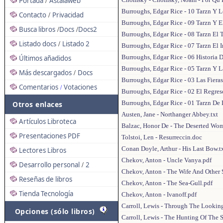
Portada
Astalaweb
/
Burroughs, Edgar Rice - 10 Tarzn Y 
Contacto
Privacidad
/
Burroughs, Edgar Rice - 09 Tarzn Y E
Busca libros
Docs
Docs2
/
/
Burroughs, Edgar Rice - 08 Tarzn El T
Listado docs
Listado 2
/
Burroughs, Edgar Rice - 07 Tarzn El 
Burroughs, Edgar Rice - 06 Historia 
Últimos añadidos
Burroughs, Edgar Rice - 05 Tarzn Y L
Más descargados
Docs
/
Burroughs, Edgar Rice - 03 Las Fiera
Comentarios
Votaciones
/
Burroughs, Edgar Rice - 02 El Regres
Burroughs, Edgar Rice - 01 Tarzn De
Otros enlaces
Austen, Jane - Northanger Abbey.txt
Artículos Libroteca
Balzac, Honor De - The Deserted Wom
Presentaciones PDF
Tolstoi, Len - Resurreccin.doc
Conan Doyle, Arthur - His Last Bow.t
Lectores Libros
Chekov, Anton - Uncle Vanya.pdf
Desarrollo personal
2
/
Chekov, Anton - The Wife And Other S
Reseñas de libros
Chekov, Anton - The Sea-Gull.pdf
Tienda Tecnología
Chekov, Anton - Ivanoff.pdf
Carroll, Lewis - Through The Looking
Opciones (sólo libros)
Carroll, Lewis - The Hunting Of The S