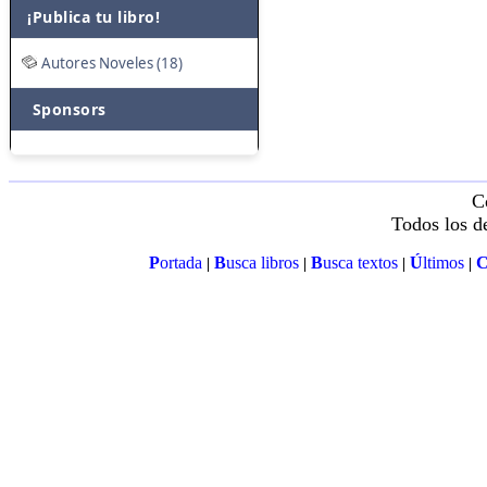
¡Publica tu libro!
Autores Noveles (18)
Sponsors
C
Todos los d
P
ortada
B
usca libros
B
usca textos
Ú
ltimos
|
|
|
|