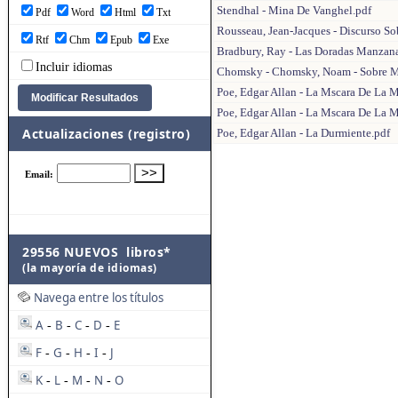
Stendhal - Mina De Vanghel.pdf
Pdf
Word
Html
Txt
Rousseau, Jean-Jacques - Discurso Sob
Rtf
Chm
Epub
Exe
Bradbury, Ray - Las Doradas Manzana
Incluir idiomas
Chomsky - Chomsky, Noam - Sobre Ma
Poe, Edgar Allan - La Mscara De La M
Poe, Edgar Allan - La Mscara De La 
Actualizaciones (registro)
Poe, Edgar Allan - La Durmiente.pdf
29556 NUEVOS libros*
(la mayoría de idiomas)
Navega entre los títulos
A
B
C
D
E
-
-
-
-
F
G
H
I
J
-
-
-
-
K
L
M
N
O
-
-
-
-