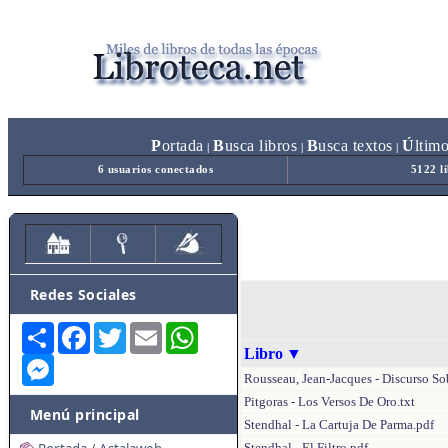
P
ortada
B
usca libros
B
usca textos
Ú
ltim
|
|
|
6 usuarios conectados
5122 l
Redes Sociales
Share
Facebook
Twitter
Email
WhatsApp
Libro
▼
Messenger
Rousseau, Jean-Jacques - Discurso So
Pitgoras - Los Versos De Oro.txt
Menú principal
Stendhal - La Cartuja De Parma.pdf
Stendhal - El Filtro.pdf