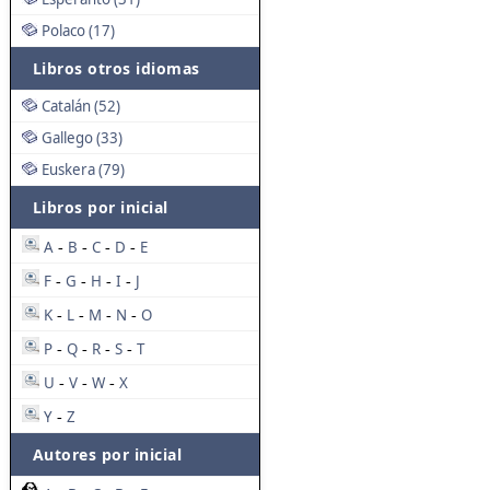
Polaco (17)
Libros otros idiomas
Catalán (52)
Gallego (33)
Euskera (79)
Libros por inicial
A
B
C
D
E
-
-
-
-
F
G
H
I
J
-
-
-
-
K
L
M
N
O
-
-
-
-
P
Q
R
S
T
-
-
-
-
U
V
W
X
-
-
-
Y
Z
-
Autores por inicial