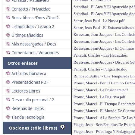
Portada
Astalaweb
/
Stendhal - El Arca Y El Aparecido.pdf
Contacto
Privacidad
/
Stendhal - El Arca Y El Aparecido.do
Busca libros
Docs
Docs2
/
/
Sartre, Jean Paul - La Nusea.pdf
Listado docs
Listado 2
/
Sartre, Jean Paul - El Existencialism
Rousseau, Jean-Jacques - Las Confesi
Últimos añadidos
Rousseau, Jean-Jacques - Las Confesi
Más descargados
Docs
/
Rousseau, Jean-Jacques - El Contrato 
Comentarios
Votaciones
/
Perrault, Charles - Las Hadas.doc
Rousseau, Jean-Jacques - Discurso So
Otros enlaces
Perrault, Charles - Pulgarcito.doc
Artículos Libroteca
Rimbaud, Arthur - Una Temporada En 
Presentaciones PDF
Proust, Marcel - Por El Camino De S
Proust, Marcel - La Prisionera.pdf
Lectores Libros
Proust, Marcel - La Fugitiva.pdf
Desarrollo personal
2
/
Proust, Marcel - El Tiempo Recobrad
Reseñas de libros
Proust, Marcel - El Mundo De Guerma
Tienda Tecnología
Proust, Marcel - A La Sombra De Las
Piaget, Jean - Seis Estudios De Psico
Opciones (sólo libros)
Piaget, Jean - Psicologa Y Pedagoga.