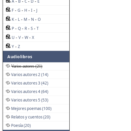
A
B
C
D
E
-
-
-
-
F
G
H
I
J
-
-
-
-
K
L
M
N
O
-
-
-
-
P
Q
R
S
T
-
-
-
-
U
V
W
X
-
-
-
Y
Z
-
Audiolibros
Varios autores (21)
Varios autores 2 (14)
Varios autores 3 (42)
Varios autores 4 (64)
Varios autores 5 (53)
Mejores poemas (100)
Relatos y cuentos (20)
Poesía (20)