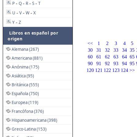
P
Q
R
S
T
-
-
-
-
U
V
W
X
-
-
-
Y
Z
-
Libros en español por
origen
<<
1
2
3
4
5
Alemana (267)
30
31
32
33
34
35
60
61
62
63
64
65
Americana (881)
90
91
92
93
94
95
Anónima (175)
120
121
122
123
124
>>
Asiática (95)
Británica (555)
Española (750)
Europea (119)
Francófona (376)
Hispanoamericana (398)
Greco-Latina (153)