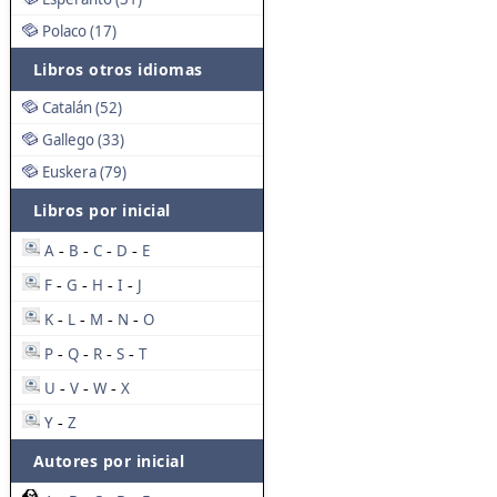
Polaco (17)
Libros otros idiomas
Catalán (52)
Gallego (33)
Euskera (79)
Libros por inicial
A
B
C
D
E
-
-
-
-
F
G
H
I
J
-
-
-
-
K
L
M
N
O
-
-
-
-
P
Q
R
S
T
-
-
-
-
U
V
W
X
-
-
-
Y
Z
-
Autores por inicial