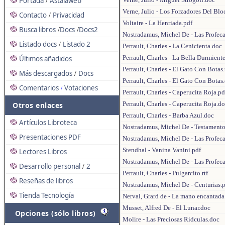
Portada
Astalaweb
/
Verne, Julio - Los Forzadores Del Bl
Contacto
Privacidad
/
Voltaire - La Henriada.pdf
Busca libros
Docs
Docs2
/
/
Nostradamus, Michel De - Las Profec
Listado docs
Listado 2
/
Perrault, Charles - La Cenicienta.doc
Perrault, Charles - La Bella Durmien
Últimos añadidos
Perrault, Charles - El Gato Con Botas.
Más descargados
Docs
/
Perrault, Charles - El Gato Con Botas
Comentarios
Votaciones
/
Perrault, Charles - Caperucita Roja.pd
Perrault, Charles - Caperucita Roja.d
Otros enlaces
Perrault, Charles - Barba Azul.doc
Artículos Libroteca
Nostradamus, Michel De - Testament
Presentaciones PDF
Nostradamus, Michel De - Las Profeca
Stendhal - Vanina Vanini.pdf
Lectores Libros
Nostradamus, Michel De - Las Profec
Desarrollo personal
2
/
Perrault, Charles - Pulgarcito.rtf
Reseñas de libros
Nostradamus, Michel De - Centurias.
Tienda Tecnología
Nerval, Grard de - La mano encantada
Musset, Alfred De - El Lunar.doc
Opciones (sólo libros)
Molire - Las Preciosas Ridculas.doc