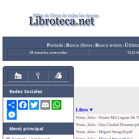
P
ortada
B
usca libros
B
usca textos
Ú
ltim
|
|
|
18 usuarios conectados
5122 l
Redes Sociales
Share
Facebook
Twitter
Email
WhatsApp
Libro
▼
Messenger
Verne, Julio - Veinte Mil Leguas De 
Verne, Julio - Una Ciudad Flotante.pd
Menú principal
Verne, Julio - Miguel Strogoff.pdf
Verne, Julio - Miguel Strogoff.doc