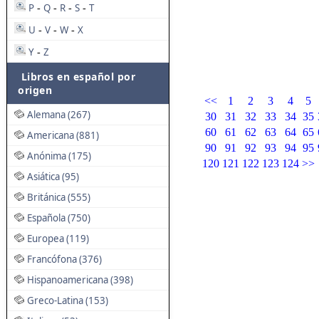
P
Q
R
S
T
-
-
-
-
U
V
W
X
-
-
-
Y
Z
-
Libros en español por
origen
<<
1
2
3
4
5
Alemana (267)
30
31
32
33
34
35
60
61
62
63
64
65
Americana (881)
90
91
92
93
94
95
Anónima (175)
120
121
122
123
124
>>
Asiática (95)
Británica (555)
Española (750)
Europea (119)
Francófona (376)
Hispanoamericana (398)
Greco-Latina (153)