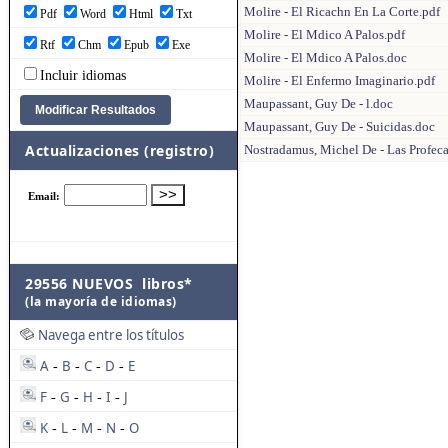
Molire - El Ricachn En La Corte.pdf
Pdf
Word
Html
Txt
Molire - El Mdico A Palos.pdf
Rtf
Chm
Epub
Exe
Molire - El Mdico A Palos.doc
Incluir idiomas
Molire - El Enfermo Imaginario.pdf
Maupassant, Guy De - l.doc
Maupassant, Guy De - Suicidas.doc
Actualizaciones (registro)
Nostradamus, Michel De - Las Profec
29556 NUEVOS libros*
(la mayoría de idiomas)
Navega entre los títulos
A
B
C
D
E
-
-
-
-
F
G
H
I
J
-
-
-
-
K
L
M
N
O
-
-
-
-