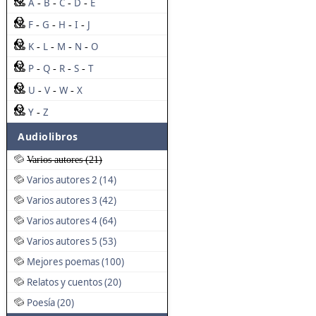
A
B
C
D
E
-
-
-
-
F
G
H
I
J
-
-
-
-
K
L
M
N
O
-
-
-
-
P
Q
R
S
T
-
-
-
-
U
V
W
X
-
-
-
Y
Z
-
Audiolibros
Varios autores (21)
Varios autores 2 (14)
Varios autores 3 (42)
Varios autores 4 (64)
Varios autores 5 (53)
Mejores poemas (100)
Relatos y cuentos (20)
Poesía (20)