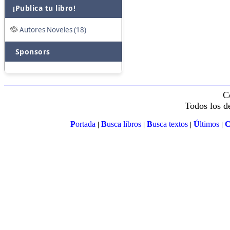
¡Publica tu libro!
Autores Noveles (18)
Sponsors
C
Todos los d
P
ortada
B
usca libros
B
usca textos
Ú
ltimos
|
|
|
|