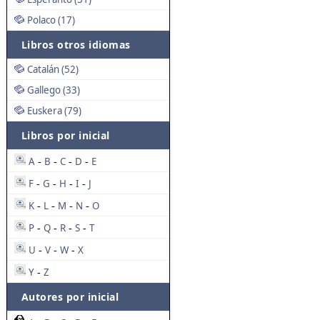
Polaco (17)
Libros otros idiomas
Catalán (52)
Gallego (33)
Euskera (79)
Libros por inicial
A
B
C
D
E
-
-
-
-
F
G
H
I
J
-
-
-
-
K
L
M
N
O
-
-
-
-
P
Q
R
S
T
-
-
-
-
U
V
W
X
-
-
-
Y
Z
-
Autores por inicial