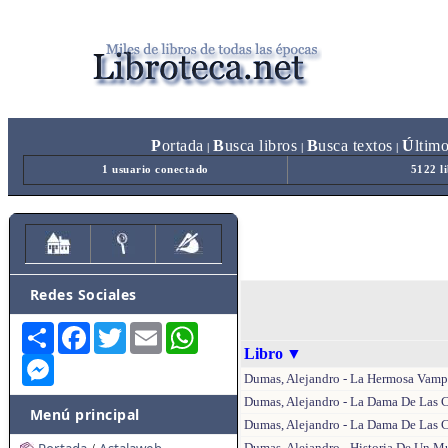
P
ortada
B
usca libros
B
usca textos
Ú
ltim
|
|
|
1 usuario conectado
5122 l
Redes Sociales
Share
Facebook
Twitter
Email
WhatsApp
Libro
▼
Messenger
Dumas, Alejandro - La Hermosa Vamp
Dumas, Alejandro - La Dama De Las C
Menú principal
Dumas, Alejandro - La Dama De Las 
Dumas, Alejandro - Historia De Un 