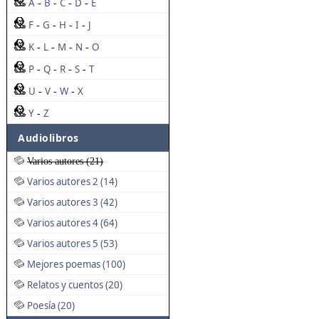
A
B
C
D
E
-
-
-
-
F
G
H
I
J
-
-
-
-
K
L
M
N
O
-
-
-
-
P
Q
R
S
T
-
-
-
-
U
V
W
X
-
-
-
Y
Z
-
Audiolibros
Varios autores (21)
Varios autores 2 (14)
Varios autores 3 (42)
Varios autores 4 (64)
Varios autores 5 (53)
Mejores poemas (100)
Relatos y cuentos (20)
Poesía (20)