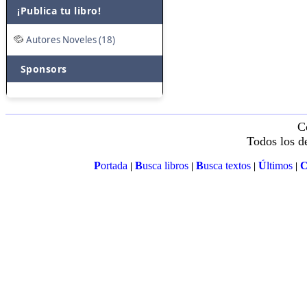
¡Publica tu libro!
Autores Noveles (18)
Sponsors
C
Todos los d
P
ortada
B
usca libros
B
usca textos
Ú
ltimos
|
|
|
|