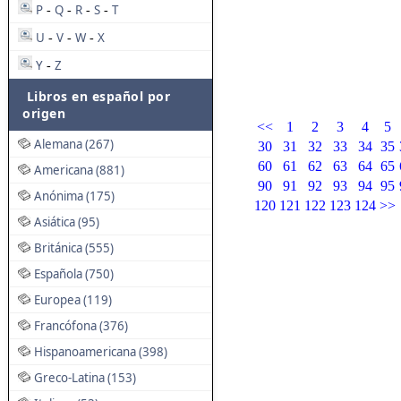
P
Q
R
S
T
-
-
-
-
U
V
W
X
-
-
-
Y
Z
-
Libros en español por
origen
<<
1
2
3
4
5
Alemana (267)
30
31
32
33
34
35
60
61
62
63
64
65
Americana (881)
90
91
92
93
94
95
Anónima (175)
120
121
122
123
124
>>
Asiática (95)
Británica (555)
Española (750)
Europea (119)
Francófona (376)
Hispanoamericana (398)
Greco-Latina (153)