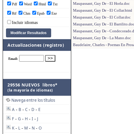
Maupassant, Guy De - El Horla.doc
Pdf
Word
Html
Txt
Maupassant, Guy De - El Collar.html
Rtf
Chm
Epub
Exe
Maupassant, Guy De - El Collar.doc
Incluir idiomas
Maupassant, Guy De - El Barrilito.do
Maupassant, Guy De - Condecorado.
Maupassant, Guy De - La Mano.doc
Actualizaciones (registro)
Baudelaire, Charles - Poemas En Pros
29556 NUEVOS libros*
(la mayoría de idiomas)
Navega entre los títulos
A
B
C
D
E
-
-
-
-
F
G
H
I
J
-
-
-
-
K
L
M
N
O
-
-
-
-