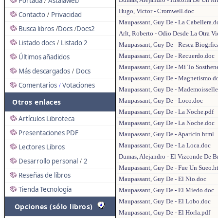
Portada
Astalaweb
/
Hugo, Victor - Cromwell.doc
Contacto
Privacidad
/
Maupassant, Guy De - La Cabellera.d
Busca libros
Docs
Docs2
/
/
Arlt, Roberto - Odio Desde La Otra V
Listado docs
Listado 2
/
Maupassant, Guy De - Resea Biogrfic
Maupassant, Guy De - Recuerdo.doc
Últimos añadidos
Maupassant, Guy De - Mi To Sosthen
Más descargados
Docs
/
Maupassant, Guy De - Magnetismo.d
Comentarios
Votaciones
/
Maupassant, Guy De - Mademoisselle 
Maupassant, Guy De - Loco.doc
Otros enlaces
Maupassant, Guy De - La Noche.pdf
Artículos Libroteca
Maupassant, Guy De - La Noche.doc
Presentaciones PDF
Maupassant, Guy De - Aparicin.html
Maupassant, Guy De - La Loca.doc
Lectores Libros
Dumas, Alejandro - El Vizconde De B
Desarrollo personal
2
/
Maupassant, Guy De - Fue Un Sueo.h
Reseñas de libros
Maupassant, Guy De - El Nio.doc
Tienda Tecnología
Maupassant, Guy De - El Miedo.doc
Maupassant, Guy De - El Lobo.doc
Opciones (sólo libros)
Maupassant, Guy De - El Horla.pdf