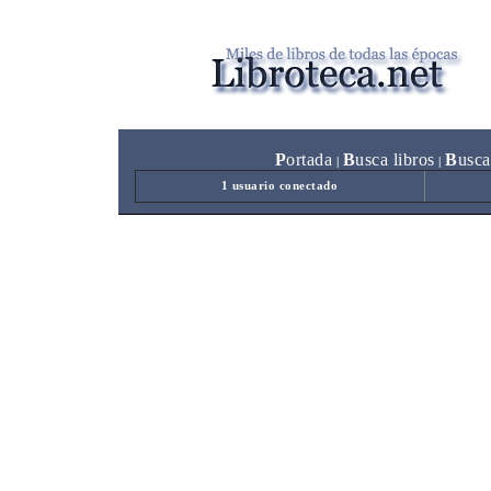
P
ortada
B
usca libros
B
usca
|
|
1 usuario conectado