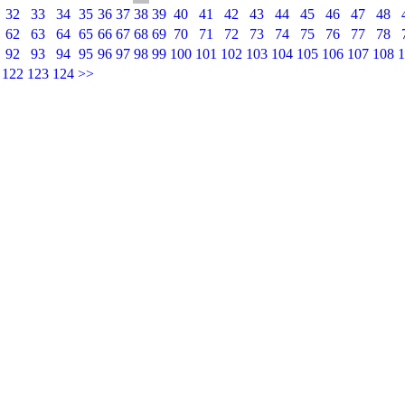
32
33
34
35
36
37
38
39
40
41
42
43
44
45
46
47
48
62
63
64
65
66
67
68
69
70
71
72
73
74
75
76
77
78
92
93
94
95
96
97
98
99
100
101
102
103
104
105
106
107
108
1
122
123
124
>>