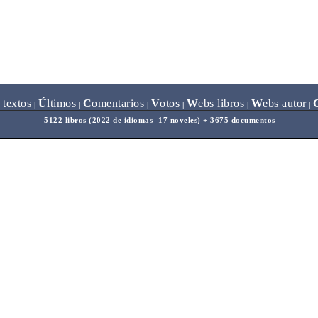
 textos
Ú
ltimos
C
omentarios
V
otos
W
ebs libros
W
ebs autor
|
|
|
|
|
|
5122 libros (2022 de idiomas -17 noveles) + 3675 documentos