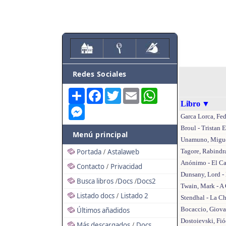
Redes Sociales
Share
Facebook
Twitter
Email
WhatsApp
Libro
▼
Messenger
Garca Lorca, Fed
Broul - Tristan E
Menú principal
Unamuno, Miguel
Portada
Astalaweb
Tagore, Rabindra
/
Anónimo - El Ca
Contacto
Privacidad
/
Dunsany, Lord -
Busca libros
Docs
Docs2
/
/
Twain, Mark - A 
Listado docs
Listado 2
/
Stendhal - La C
Bocaccio, Giova
Últimos añadidos
Dostoievski, Fi
Más descargados
Docs
/