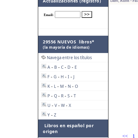
Actualizaciones (registro)
Daro, Rubn - Pal
29556 NUEVOS libros*
(la mayoría de idiomas)
Navega entre los títulos
A
B
C
D
E
-
-
-
-
F
G
H
I
J
-
-
-
-
K
L
M
N
O
-
-
-
-
P
Q
R
S
T
-
-
-
-
U
V
W
X
-
-
-
Y
Z
-
Libros en español por
origen
<<
1