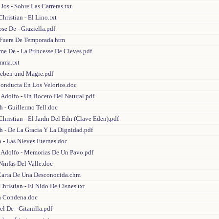
Jos - Sobre Las Carreras.txt
hristian - El Lino.txt
se De - Graziella.pdf
 Fuera De Temporada.htm
me De - La Princesse De Cleves.pdf
Emma.txt
Leben und Magie.pdf
 Conducta En Los Velorios.doc
 Adolfo - Un Boceto Del Natural.pdf
ch - Guillermo Tell.doc
hristian - El Jardn Del Edn (Clave Eden).pdf
ich - De La Gracia Y La Dignidad.pdf
 - Las Nieves Eternas.doc
 Adolfo - Memorias De Un Pavo.pdf
 Ninfas Del Valle.doc
 Carta De Una Desconocida.chm
hristian - El Nido De Cisnes.txt
La Condena.doc
l De - Gitanilla.pdf