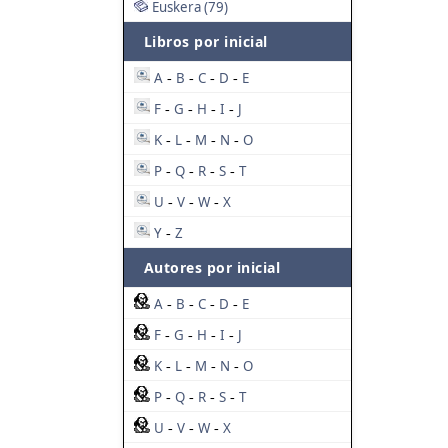
Euskera (79)
Libros por inicial
A
B
C
D
E
-
-
-
-
F
G
H
I
J
-
-
-
-
K
L
M
N
O
-
-
-
-
P
Q
R
S
T
-
-
-
-
U
V
W
X
-
-
-
Y
Z
-
Autores por inicial
A
B
C
D
E
-
-
-
-
F
G
H
I
J
-
-
-
-
K
L
M
N
O
-
-
-
-
P
Q
R
S
T
-
-
-
-
U
V
W
X
-
-
-