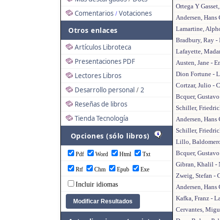
Ortega Y Gasset, 
Comentarios
Votaciones
/
Andersen, Hans C
Lamartine, Alpho
Otros enlaces
Bradbury, Ray -
Artículos Libroteca
Lafayette, Mada
Presentaciones PDF
Austen, Jane - 
Dion Fortune - 
Lectores Libros
Cortzar, Julio -
Desarrollo personal
2
/
Bcquer, Gustavo
Reseñas de libros
Schiller, Friedri
Tienda Tecnología
Andersen, Hans C
Schiller, Friedr
Opciones (sólo libros)
Lillo, Baldomero
Bcquer, Gustavo
Pdf
Word
Html
Txt
Gibran, Khalil -
Rtf
Chm
Epub
Exe
Zweig, Stefan -
Incluir idiomas
Andersen, Hans C
Kafka, Franz - 
Cervantes, Migue