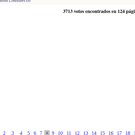
abras Liminares.txt
3713 votos encontrados en 124 pág
2
3
4
5
6
7
9
10
11
12
13
14
15
16
17
18
8