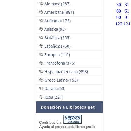
Alemana (267)
30
31
60
61
Americana (881)
90
91
Anónima (175)
120
121
Asiática (95)
Británica (555)
Española (750)
Europea (119)
Francófona (376)
Hispanoamericana (398)
Greco-Latina (153)
Italiana (53)
Rusa (221)
Donación a Libroteca.net
Contribución:
Ayuda al proyecto de libros gratis