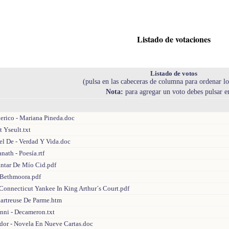
Listado de votaciones
Listado de votos
(pulsa en las cabeceras de columna para ordenar lo
Nota:
para agregar un voto debes pulsar 
erico - Mariana Pineda.doc
t Yseult.txt
 De - Verdad Y Vida.doc
nath - Poesía.rtf
ntar De Mío Cid.pdf
 Bethmoora.pdf
Connecticut Yankee In King Arthur´s Court.pdf
hartreuse De Parme.htm
nni - Decameron.txt
ódor - Novela En Nueve Cartas.doc