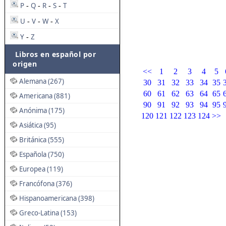
P
Q
R
S
T
-
-
-
-
U
V
W
X
-
-
-
Y
Z
-
Libros en español por
origen
<<
1
2
3
4
5
Alemana (267)
30
31
32
33
34
35
60
61
62
63
64
65
Americana (881)
90
91
92
93
94
95
Anónima (175)
120
121
122
123
124
>>
Asiática (95)
Británica (555)
Española (750)
Europea (119)
Francófona (376)
Hispanoamericana (398)
Greco-Latina (153)