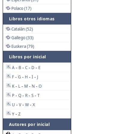
Polaco (17)
Libros otros idiomas
Catalán (52)
Gallego (33)
Euskera (79)
Libros por inicial
A
B
C
D
E
-
-
-
-
F
G
H
I
J
-
-
-
-
K
L
M
N
O
-
-
-
-
P
Q
R
S
T
-
-
-
-
U
V
W
X
-
-
-
Y
Z
-
Autores por inicial