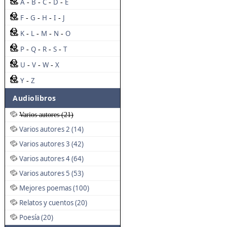
A
B
C
D
E
-
-
-
-
F
G
H
I
J
-
-
-
-
K
L
M
N
O
-
-
-
-
P
Q
R
S
T
-
-
-
-
U
V
W
X
-
-
-
Y
Z
-
Audiolibros
Varios autores (21)
Varios autores 2 (14)
Varios autores 3 (42)
Varios autores 4 (64)
Varios autores 5 (53)
Mejores poemas (100)
Relatos y cuentos (20)
Poesía (20)