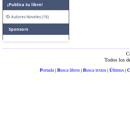
¡Publica tu libro!
Autores Noveles (18)
Sponsors
C
Todos los d
P
ortada
B
usca libros
B
usca textos
Ú
ltimos
|
|
|
|