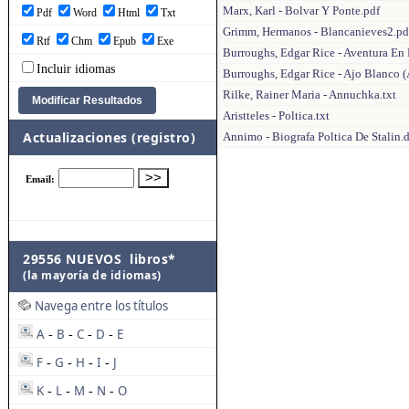
Marx, Karl - Bolvar Y Ponte.pdf
Pdf
Word
Html
Txt
Grimm, Hermanos - Blancanieves2.pd
Rtf
Chm
Epub
Exe
Burroughs, Edgar Rice - Aventura En 
Incluir idiomas
Burroughs, Edgar Rice - Ajo Blanco (
Rilke, Rainer Maria - Annuchka.txt
Aristteles - Poltica.txt
Actualizaciones (registro)
Annimo - Biografa Poltica De Stalin.
29556 NUEVOS libros*
(la mayoría de idiomas)
Navega entre los títulos
A
B
C
D
E
-
-
-
-
F
G
H
I
J
-
-
-
-
K
L
M
N
O
-
-
-
-