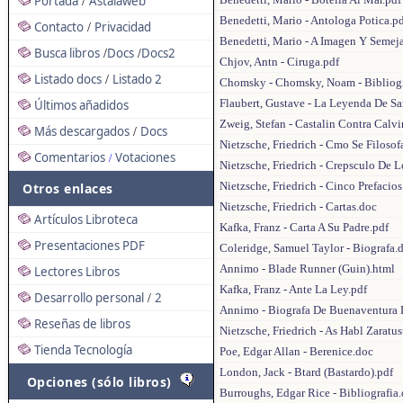
Portada
Astalaweb
/
Benedetti, Mario - Antologa Potica.p
Contacto
Privacidad
/
Benedetti, Mario - A Imagen Y Semej
Busca libros
Docs
Docs2
/
/
Chjov, Antn - Ciruga.pdf
Listado docs
Listado 2
/
Chomsky - Chomsky, Noam - Bibliogr
Flaubert, Gustave - La Leyenda De San
Últimos añadidos
Zweig, Stefan - Castalin Contra Calv
Más descargados
Docs
/
Nietzsche, Friedrich - Cmo Se Filosof
Comentarios
Votaciones
/
Nietzsche, Friedrich - Crepsculo De L
Nietzsche, Friedrich - Cinco Prefacio
Otros enlaces
Nietzsche, Friedrich - Cartas.doc
Artículos Libroteca
Kafka, Franz - Carta A Su Padre.pdf
Presentaciones PDF
Coleridge, Samuel Taylor - Biografa.
Annimo - Blade Runner (Guin).html
Lectores Libros
Kafka, Franz - Ante La Ley.pdf
Desarrollo personal
2
/
Annimo - Biografa De Buenaventura D
Reseñas de libros
Nietzsche, Friedrich - As Habl Zaratus
Tienda Tecnología
Poe, Edgar Allan - Berenice.doc
London, Jack - Btard (Bastardo).pdf
Opciones (sólo libros)
Burroughs, Edgar Rice - Bibliografia