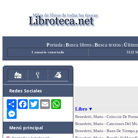
P
ortada
B
usca libros
B
usca textos
Ú
ltim
|
|
|
1 usuario conectado
5122 l
Redes Sociales
Share
Facebook
Twitter
Email
WhatsApp
Libro
▼
Messenger
Benedetti, Mario - Coleccin De Poem
Benedetti, Mario - Canciones Del Ms
Menú principal
Benedetti, Mario - Buzn De Tiempo.p
Benedetti, Mario - Botella Al Mar.pdf