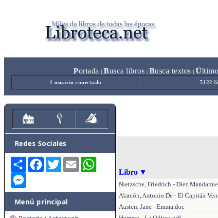
P
ortada
B
usca libros
B
usca textos
Ú
ltim
|
|
|
1 usuario conectado
5122 l
Redes Sociales
Share
Facebook
Twitter
Email
WhatsApp
Libro
▼
Messenger
Nietzsche, Friedrich - Diez Mandamie
Alarcón, Antonio De - El Capitán Ve
Menú principal
Austen, Jane - Emma.doc
Homero - La Odisea.pdf