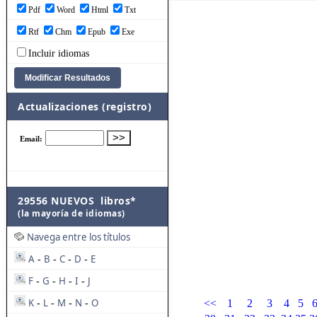
Pdf
Word
Html
Txt
Rtf
Chm
Epub
Exe
Incluir idiomas
Actualizaciones (registro)
29556 NUEVOS libros*
(la mayoría de idiomas)
Navega entre los títulos
A
B
C
D
E
-
-
-
-
F
G
H
I
J
-
-
-
-
K
L
M
N
O
<<
1
2
3
4
5
-
-
-
-