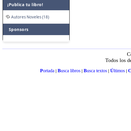
¡Publica tu libro!
Autores Noveles (18)
Sponsors
C
Todos los d
P
ortada
B
usca libros
B
usca textos
Ú
ltimos
|
|
|
|