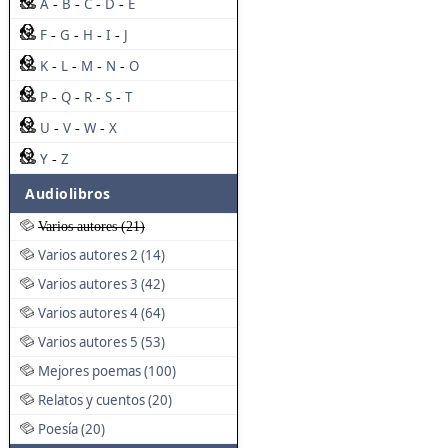
A
B
C
D
E
-
-
-
-
F
G
H
I
J
-
-
-
-
K
L
M
N
O
-
-
-
-
P
Q
R
S
T
-
-
-
-
U
V
W
X
-
-
-
Y
Z
-
Audiolibros
Varios autores (21)
Varios autores 2 (14)
Varios autores 3 (42)
Varios autores 4 (64)
Varios autores 5 (53)
Mejores poemas (100)
Relatos y cuentos (20)
Poesía (20)