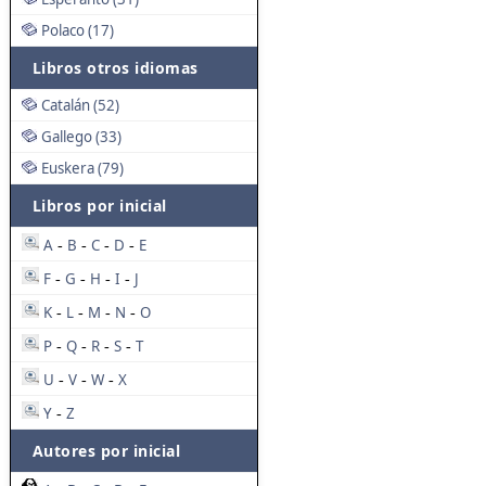
Polaco (17)
Libros otros idiomas
Catalán (52)
Gallego (33)
Euskera (79)
Libros por inicial
A
B
C
D
E
-
-
-
-
F
G
H
I
J
-
-
-
-
K
L
M
N
O
-
-
-
-
P
Q
R
S
T
-
-
-
-
U
V
W
X
-
-
-
Y
Z
-
Autores por inicial