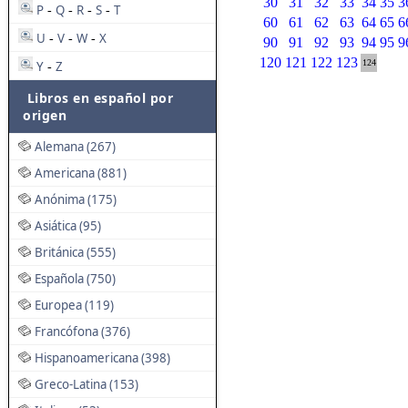
30
31
32
33
34
35
3
P
Q
R
S
T
-
-
-
-
60
61
62
63
64
65
6
U
V
W
X
-
-
-
90
91
92
93
94
95
9
120
121
122
123
124
Y
Z
-
Libros en español por
origen
Alemana (267)
Americana (881)
Anónima (175)
Asiática (95)
Británica (555)
Española (750)
Europea (119)
Francófona (376)
Hispanoamericana (398)
Greco-Latina (153)