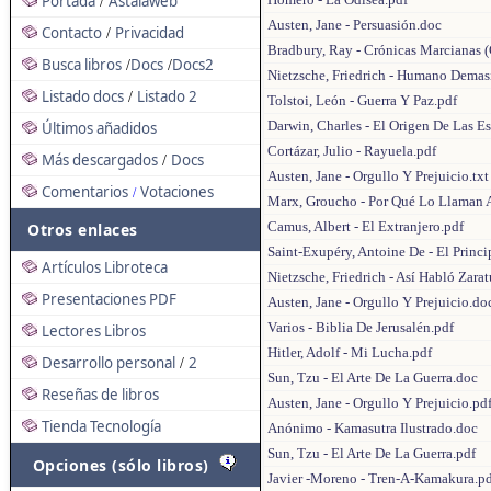
Portada
Astalaweb
/
Austen, Jane - Persuasión.doc
Contacto
Privacidad
/
Bradbury, Ray - Crónicas Marcianas 
Busca libros
Docs
Docs2
/
/
Nietzsche, Friedrich - Humano Dema
Listado docs
Listado 2
/
Tolstoi, León - Guerra Y Paz.pdf
Darwin, Charles - El Origen De Las Es
Últimos añadidos
Cortázar, Julio - Rayuela.pdf
Más descargados
Docs
/
Austen, Jane - Orgullo Y Prejuicio.txt
Comentarios
Votaciones
/
Marx, Groucho - Por Qué Lo Llaman 
Camus, Albert - El Extranjero.pdf
Otros enlaces
Saint-Exupéry, Antoine De - El Princi
Artículos Libroteca
Nietzsche, Friedrich - Así Habló Zarat
Presentaciones PDF
Austen, Jane - Orgullo Y Prejuicio.do
Varios - Biblia De Jerusalén.pdf
Lectores Libros
Hitler, Adolf - Mi Lucha.pdf
Desarrollo personal
2
/
Sun, Tzu - El Arte De La Guerra.doc
Reseñas de libros
Austen, Jane - Orgullo Y Prejuicio.pd
Tienda Tecnología
Anónimo - Kamasutra Ilustrado.doc
Sun, Tzu - El Arte De La Guerra.pdf
Opciones (sólo libros)
Javier -Moreno - Tren-A-Kamakura.p