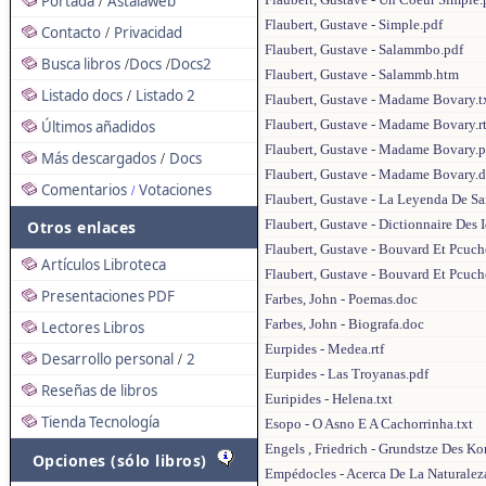
Portada
Astalaweb
/
Flaubert, Gustave - Simple.pdf
Contacto
Privacidad
/
Flaubert, Gustave - Salammbo.pdf
Busca libros
Docs
Docs2
/
/
Flaubert, Gustave - Salammb.htm
Listado docs
Listado 2
/
Flaubert, Gustave - Madame Bovary.t
Flaubert, Gustave - Madame Bovary.rt
Últimos añadidos
Flaubert, Gustave - Madame Bovary.p
Más descargados
Docs
/
Flaubert, Gustave - Madame Bovary.
Comentarios
Votaciones
/
Flaubert, Gustave - La Leyenda De San
Flaubert, Gustave - Dictionnaire Des 
Otros enlaces
Flaubert, Gustave - Bouvard Et Pcuche
Artículos Libroteca
Flaubert, Gustave - Bouvard Et Pcuch
Presentaciones PDF
Farbes, John - Poemas.doc
Farbes, John - Biografa.doc
Lectores Libros
Eurpides - Medea.rtf
Desarrollo personal
2
/
Eurpides - Las Troyanas.pdf
Reseñas de libros
Euripides - Helena.txt
Tienda Tecnología
Esopo - O Asno E A Cachorrinha.txt
Engels , Friedrich - Grundstze Des 
Opciones (sólo libros)
Empédocles - Acerca De La Naturalez