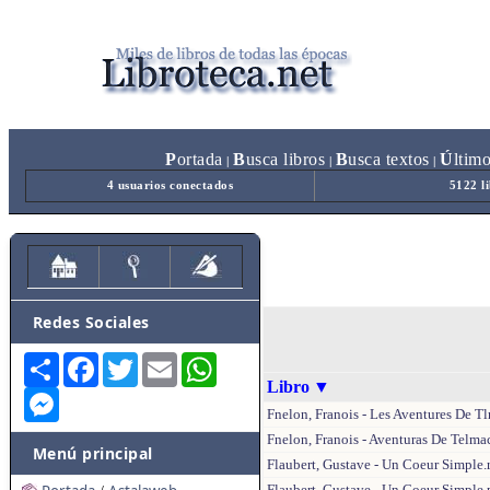
P
ortada
B
usca libros
B
usca textos
Ú
ltim
|
|
|
4 usuarios conectados
5122 l
Redes Sociales
Share
Facebook
Twitter
Email
WhatsApp
Libro
▼
Messenger
Fnelon, Franois - Les Aventures De T
Fnelon, Franois - Aventuras De Telma
Menú principal
Flaubert, Gustave - Un Coeur Simple.r
Flaubert, Gustave - Un Coeur Simple.