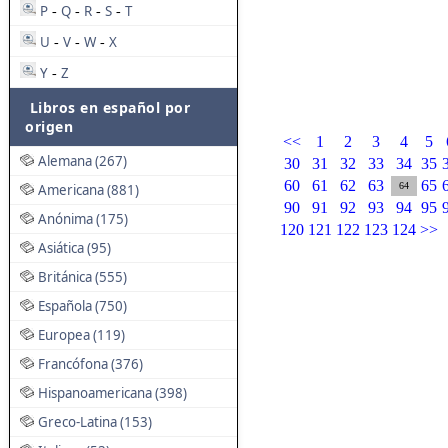
P
Q
R
S
T
-
-
-
-
U
V
W
X
-
-
-
Y
Z
-
Libros en español por
origen
<<
1
2
3
4
5
Alemana (267)
30
31
32
33
34
35
60
61
62
63
65
64
Americana (881)
90
91
92
93
94
95
Anónima (175)
120
121
122
123
124
>>
Asiática (95)
Británica (555)
Española (750)
Europea (119)
Francófona (376)
Hispanoamericana (398)
Greco-Latina (153)