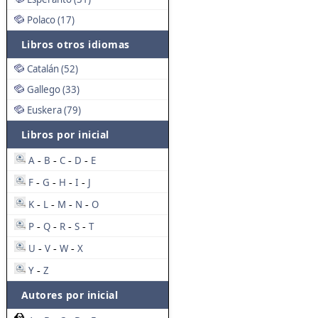
Polaco (17)
Libros otros idiomas
Catalán (52)
Gallego (33)
Euskera (79)
Libros por inicial
A
B
C
D
E
-
-
-
-
F
G
H
I
J
-
-
-
-
K
L
M
N
O
-
-
-
-
P
Q
R
S
T
-
-
-
-
U
V
W
X
-
-
-
Y
Z
-
Autores por inicial