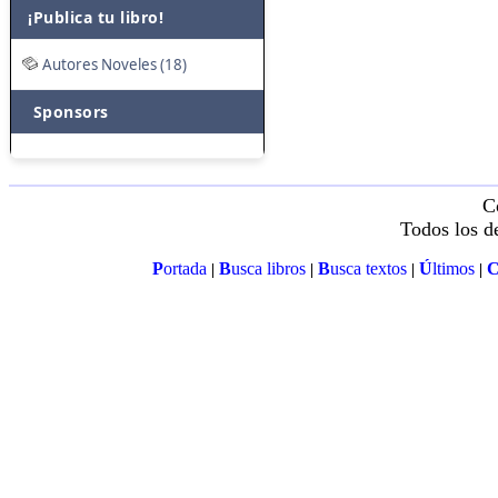
¡Publica tu libro!
Autores Noveles (18)
Sponsors
C
Todos los d
P
ortada
B
usca libros
B
usca textos
Ú
ltimos
|
|
|
|