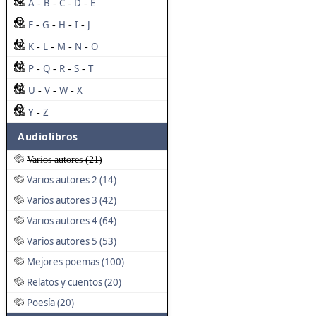
A
B
C
D
E
-
-
-
-
F
G
H
I
J
-
-
-
-
K
L
M
N
O
-
-
-
-
P
Q
R
S
T
-
-
-
-
U
V
W
X
-
-
-
Y
Z
-
Audiolibros
Varios autores (21)
Varios autores 2 (14)
Varios autores 3 (42)
Varios autores 4 (64)
Varios autores 5 (53)
Mejores poemas (100)
Relatos y cuentos (20)
Poesía (20)