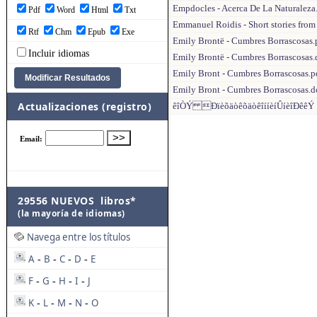
Empdocles - Acerca De La Naturaleza
Pdf
Word
Html
Txt
Emmanuel Roidis - Short stories from 
Rtf
Chm
Epub
Exe
Emily Brontë - Cumbres Borrascosas.
Incluir idiomas
Emily Brontë - Cumbres Borrascosas.
Emily Bront - Cumbres Borrascosas.p
Emily Bront - Cumbres Borrascosas.d
Actualizaciones (registro)
êîÒÝ ÐïèõäòêõäòêîííèíÛíèîÐêêÝ
29556 NUEVOS libros*
(la mayoría de idiomas)
Navega entre los títulos
A
B
C
D
E
-
-
-
-
F
G
H
I
J
-
-
-
-
K
L
M
N
O
-
-
-
-