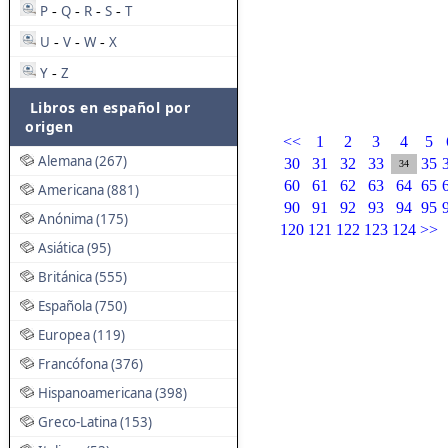
P
Q
R
S
T
-
-
-
-
U
V
W
X
-
-
-
Y
Z
-
Libros en español por
origen
<<
1
2
3
4
5
Alemana (267)
30
31
32
33
35
34
60
61
62
63
64
65
Americana (881)
90
91
92
93
94
95
Anónima (175)
120
121
122
123
124
>>
Asiática (95)
Británica (555)
Española (750)
Europea (119)
Francófona (376)
Hispanoamericana (398)
Greco-Latina (153)