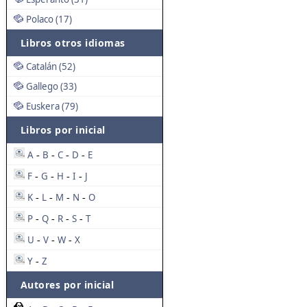
Polaco (17)
Libros otros idiomas
Catalán (52)
Gallego (33)
Euskera (79)
Libros por inicial
A
B
C
D
E
-
-
-
-
F
G
H
I
J
-
-
-
-
K
L
M
N
O
-
-
-
-
P
Q
R
S
T
-
-
-
-
U
V
W
X
-
-
-
Y
Z
-
Autores por inicial