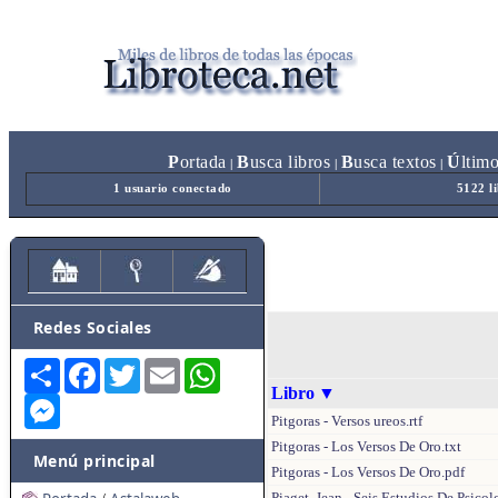
P
ortada
B
usca libros
B
usca textos
Ú
ltim
|
|
|
1 usuario conectado
5122 l
Redes Sociales
Share
Facebook
Twitter
Email
WhatsApp
Libro
▼
Messenger
Pitgoras - Versos ureos.rtf
Pitgoras - Los Versos De Oro.txt
Menú principal
Pitgoras - Los Versos De Oro.pdf
Piaget, Jean - Seis Estudios De Psico