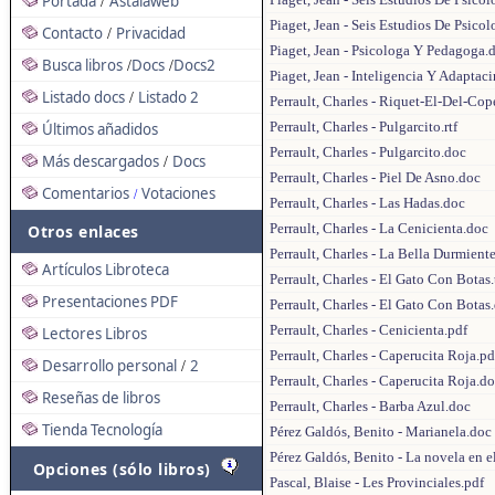
Portada
Astalaweb
/
Piaget, Jean - Seis Estudios De Psico
Contacto
Privacidad
/
Piaget, Jean - Psicologa Y Pedagoga.
Busca libros
Docs
Docs2
/
/
Piaget, Jean - Inteligencia Y Adaptac
Listado docs
Listado 2
/
Perrault, Charles - Riquet-El-Del-Cop
Perrault, Charles - Pulgarcito.rtf
Últimos añadidos
Perrault, Charles - Pulgarcito.doc
Más descargados
Docs
/
Perrault, Charles - Piel De Asno.doc
Comentarios
Votaciones
/
Perrault, Charles - Las Hadas.doc
Perrault, Charles - La Cenicienta.doc
Otros enlaces
Perrault, Charles - La Bella Durmien
Artículos Libroteca
Perrault, Charles - El Gato Con Botas.
Presentaciones PDF
Perrault, Charles - El Gato Con Botas
Perrault, Charles - Cenicienta.pdf
Lectores Libros
Perrault, Charles - Caperucita Roja.pd
Desarrollo personal
2
/
Perrault, Charles - Caperucita Roja.d
Reseñas de libros
Perrault, Charles - Barba Azul.doc
Tienda Tecnología
Pérez Galdós, Benito - Marianela.doc
Pérez Galdós, Benito - La novela en el
Opciones (sólo libros)
Pascal, Blaise - Les Provinciales.pdf