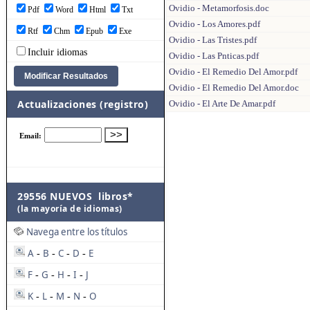
Ovidio - Metamorfosis.doc
Pdf
Word
Html
Txt
Ovidio - Los Amores.pdf
Rtf
Chm
Epub
Exe
Ovidio - Las Tristes.pdf
Incluir idiomas
Ovidio - Las Pnticas.pdf
Ovidio - El Remedio Del Amor.pdf
Ovidio - El Remedio Del Amor.doc
Actualizaciones (registro)
Ovidio - El Arte De Amar.pdf
29556 NUEVOS libros*
(la mayoría de idiomas)
Navega entre los títulos
A
B
C
D
E
-
-
-
-
F
G
H
I
J
-
-
-
-
K
L
M
N
O
-
-
-
-