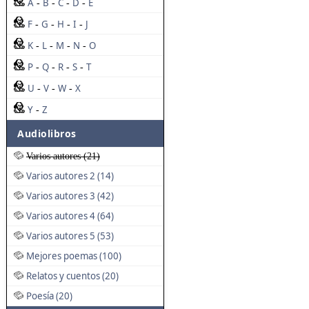
A
B
C
D
E
-
-
-
-
F
G
H
I
J
-
-
-
-
K
L
M
N
O
-
-
-
-
P
Q
R
S
T
-
-
-
-
U
V
W
X
-
-
-
Y
Z
-
Audiolibros
Varios autores (21)
Varios autores 2 (14)
Varios autores 3 (42)
Varios autores 4 (64)
Varios autores 5 (53)
Mejores poemas (100)
Relatos y cuentos (20)
Poesía (20)