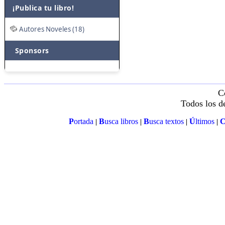
¡Publica tu libro!
Autores Noveles (18)
Sponsors
C
Todos los d
P
ortada
B
usca libros
B
usca textos
Ú
ltimos
|
|
|
|