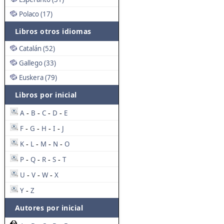
Polaco (17)
Libros otros idiomas
Catalán (52)
Gallego (33)
Euskera (79)
Libros por inicial
A
B
C
D
E
-
-
-
-
F
G
H
I
J
-
-
-
-
K
L
M
N
O
-
-
-
-
P
Q
R
S
T
-
-
-
-
U
V
W
X
-
-
-
Y
Z
-
Autores por inicial