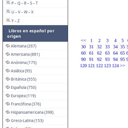
P
Q
R
S
T
-
-
-
-
U
V
W
X
-
-
-
Y
Z
-
Libros en español por
origen
<<
1
2
3
4
5
Alemana (267)
30
31
32
33
34
35
60
61
62
63
64
65
Americana (881)
90
91
92
93
94
95
Anónima (175)
120
121
122
123
124
>>
Asiática (95)
Británica (555)
Española (750)
Europea (119)
Francófona (376)
Hispanoamericana (398)
Greco-Latina (153)