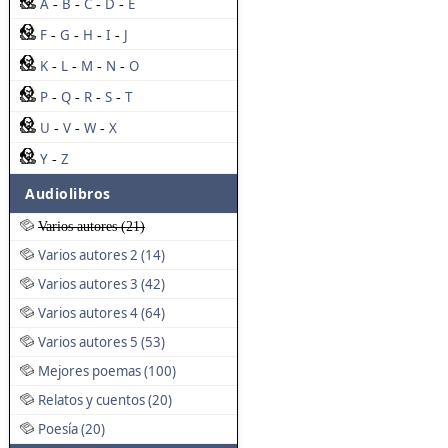
A
B
C
D
E
-
-
-
-
F
G
H
I
J
-
-
-
-
K
L
M
N
O
-
-
-
-
P
Q
R
S
T
-
-
-
-
U
V
W
X
-
-
-
Y
Z
-
Audiolibros
Varios autores (21)
Varios autores 2 (14)
Varios autores 3 (42)
Varios autores 4 (64)
Varios autores 5 (53)
Mejores poemas (100)
Relatos y cuentos (20)
Poesía (20)