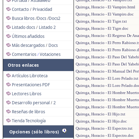
Portada
Astalaweb
/
Quiroga, Horacio - El Vampiro.html
Contacto
Privacidad
/
Quiroga, Horacio - El Vampiro.doc
Busca libros
Docs
Docs2
/
/
Quiroga, Horacio - El Tigre.txt
Listado docs
Listado 2
/
Quiroga, Horacio - El Tigre.doc
Quiroga, Horacio - El Regreso De Ana
Últimos añadidos
Quiroga, Horacio - El Perro Rabioso.t
Más descargados
Docs
/
Quiroga, Horacio - El Perro Rabioso.
Comentarios
Votaciones
/
Quiroga, Horacio - El Paso Del Yabebi
Quiroga, Horacio - El Paso Del Yabebi
Otros enlaces
Quiroga, Horacio - El Manual Del Per
Artículos Libroteca
Quiroga, Horacio - El Loro Pelado.txt
Presentaciones PDF
Quiroga, Horacio - El Loro Pelado.do
Quiroga, Horacio - El Hombre Muerto
Lectores Libros
Quiroga, Horacio - El Hombre Muerto
Desarrollo personal
2
/
Quiroga, Horacio - El Hombre Muerto
Reseñas de libros
Quiroga, Horacio - El Hijo.txt
Tienda Tecnología
Quiroga, Horacio - El Hijo.doc
Quiroga, Horacio - El Espectro.txt
Opciones (sólo libros)
Quiroga, Horacio - El Espectro.doc