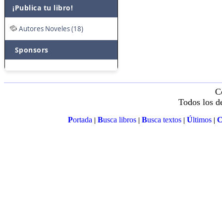
¡Publica tu libro!
Autores Noveles (18)
Sponsors
C
Todos los d
P
ortada
B
usca libros
B
usca textos
Ú
ltimos
|
|
|
|