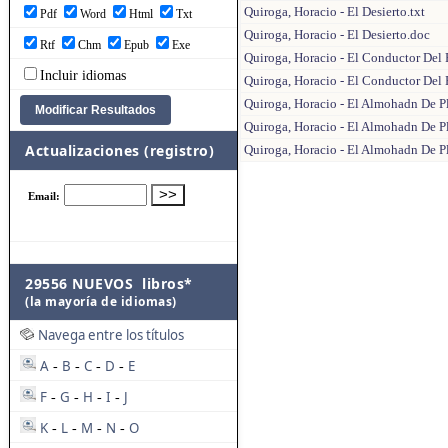
Quiroga, Horacio - El Desierto.txt
Pdf
Word
Html
Txt
Quiroga, Horacio - El Desierto.doc
Rtf
Chm
Epub
Exe
Quiroga, Horacio - El Conductor Del 
Incluir idiomas
Quiroga, Horacio - El Conductor Del
Quiroga, Horacio - El Almohadn De P
Quiroga, Horacio - El Almohadn De P
Actualizaciones (registro)
Quiroga, Horacio - El Almohadn De 
29556 NUEVOS libros*
(la mayoría de idiomas)
Navega entre los títulos
A
B
C
D
E
-
-
-
-
F
G
H
I
J
-
-
-
-
K
L
M
N
O
-
-
-
-