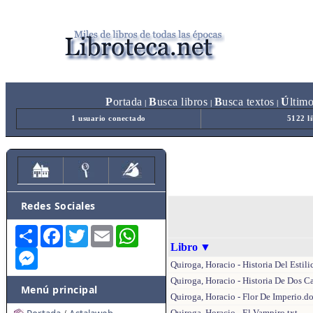
P
ortada
B
usca libros
B
usca textos
Ú
ltim
|
|
|
1 usuario conectado
5122 l
Redes Sociales
Share
Facebook
Twitter
Email
WhatsApp
Libro
▼
Messenger
Quiroga, Horacio - Historia Del Estili
Quiroga, Horacio - Historia De Dos 
Menú principal
Quiroga, Horacio - Flor De Imperio.d
Quiroga, Horacio - El Vampiro.txt