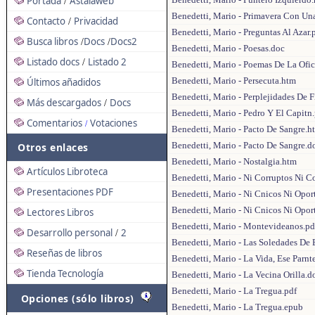
Portada
Astalaweb
/
Benedetti, Mario - Primavera Con Un
Contacto
Privacidad
/
Benedetti, Mario - Preguntas Al Azar.
Busca libros
Docs
Docs2
/
/
Benedetti, Mario - Poesas.doc
Listado docs
Listado 2
/
Benedetti, Mario - Poemas De La Ofic
Benedetti, Mario - Persecuta.htm
Últimos añadidos
Benedetti, Mario - Perplejidades De F
Más descargados
Docs
/
Benedetti, Mario - Pedro Y El Capitn
Comentarios
Votaciones
/
Benedetti, Mario - Pacto De Sangre.h
Benedetti, Mario - Pacto De Sangre.d
Otros enlaces
Benedetti, Mario - Nostalgia.htm
Artículos Libroteca
Benedetti, Mario - Ni Corruptos Ni C
Presentaciones PDF
Benedetti, Mario - Ni Cnicos Ni Opor
Benedetti, Mario - Ni Cnicos Ni Opor
Lectores Libros
Benedetti, Mario - Montevideanos.pd
Desarrollo personal
2
/
Benedetti, Mario - Las Soledades De 
Reseñas de libros
Benedetti, Mario - La Vida, Ese Parnte
Tienda Tecnología
Benedetti, Mario - La Vecina Orilla.d
Benedetti, Mario - La Tregua.pdf
Opciones (sólo libros)
Benedetti, Mario - La Tregua.epub