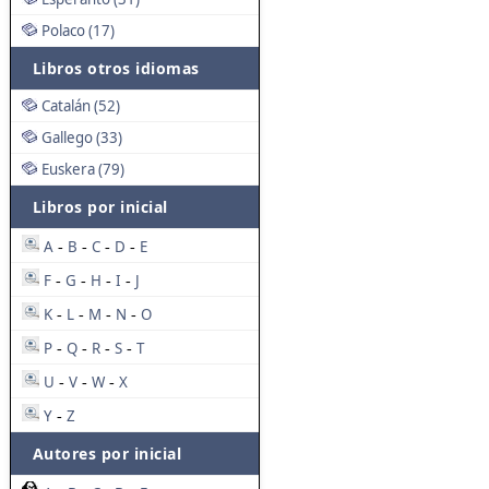
Polaco (17)
Libros otros idiomas
Catalán (52)
Gallego (33)
Euskera (79)
Libros por inicial
A
B
C
D
E
-
-
-
-
F
G
H
I
J
-
-
-
-
K
L
M
N
O
-
-
-
-
P
Q
R
S
T
-
-
-
-
U
V
W
X
-
-
-
Y
Z
-
Autores por inicial