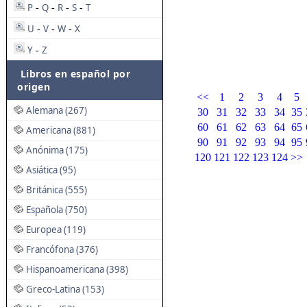
P
Q
R
S
T
-
-
-
-
U
V
W
X
-
-
-
Y
Z
-
Libros en español por
origen
<<
1
2
3
4
5
Alemana (267)
30
31
32
33
34
35
60
61
62
63
64
65
Americana (881)
90
91
92
93
94
95
Anónima (175)
120
121
122
123
124
>>
Asiática (95)
Británica (555)
Española (750)
Europea (119)
Francófona (376)
Hispanoamericana (398)
Greco-Latina (153)