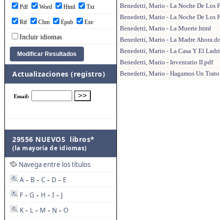
Benedetti, Mario - La Noche De Los 
Pdf
Word
Html
Txt
Benedetti, Mario - La Noche De Los 
Rtf
Chm
Epub
Exe
Benedetti, Mario - La Muerte.html
Incluir idiomas
Benedetti, Mario - La Madre Ahora.d
Benedetti, Mario - La Casa Y El Ladri
Benedetti, Mario - Inventario II.pdf
Actualizaciones (registro)
Benedetti, Mario - Hagamos Un Trato.
29556 NUEVOS libros*
(la mayoría de idiomas)
Navega entre los títulos
A
B
C
D
E
-
-
-
-
F
G
H
I
J
-
-
-
-
K
L
M
N
O
-
-
-
-