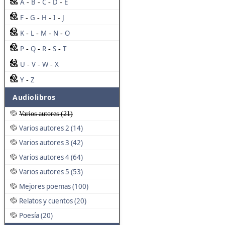
A
B
C
D
E
-
-
-
-
F
G
H
I
J
-
-
-
-
K
L
M
N
O
-
-
-
-
P
Q
R
S
T
-
-
-
-
U
V
W
X
-
-
-
Y
Z
-
Audiolibros
Varios autores (21)
Varios autores 2 (14)
Varios autores 3 (42)
Varios autores 4 (64)
Varios autores 5 (53)
Mejores poemas (100)
Relatos y cuentos (20)
Poesía (20)