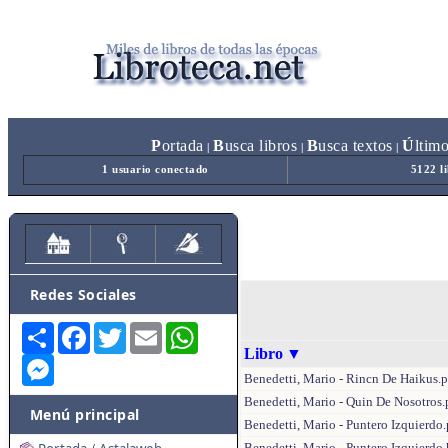
P
ortada
B
usca libros
B
usca textos
Ú
ltim
|
|
|
1 usuario conectado
5122 l
Redes Sociales
Share
Facebook
Twitter
Email
WhatsApp
Libro
▼
Messenger
Benedetti, Mario - Rincn De Haikus.p
Benedetti, Mario - Quin De Nosotros.
Menú principal
Benedetti, Mario - Puntero Izquierdo.
Benedetti, Mario - Puntero Izquierdo