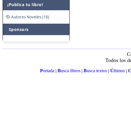
¡Publica tu libro!
Autores Noveles (18)
Sponsors
C
Todos los d
P
ortada
B
usca libros
B
usca textos
Ú
ltimos
|
|
|
|