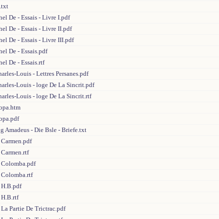
.txt
l De - Essais - Livre I.pdf
l De - Essais - Livre II.pdf
l De - Essais - Livre III.pdf
el De - Essais.pdf
l De - Essais.rtf
rles-Louis - Lettres Persanes.pdf
rles-Louis - loge De La Sincrit.pdf
rles-Louis - loge De La Sincrit.rtf
topa.htm
opa.pdf
 Amadeus - Die Bsle - Briefe.txt
- Carmen.pdf
 Carmen.rtf
- Colomba.pdf
 Colomba.rtf
 H.B.pdf
 H.B.rtf
 La Partie De Trictrac.pdf