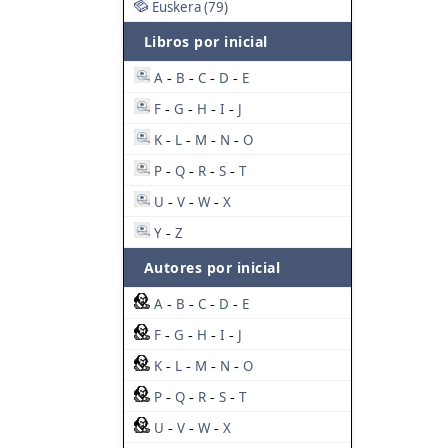
Euskera (79)
Libros por inicial
A
B
C
D
E
-
-
-
-
F
G
H
I
J
-
-
-
-
K
L
M
N
O
-
-
-
-
P
Q
R
S
T
-
-
-
-
U
V
W
X
-
-
-
Y
Z
-
Autores por inicial
A
B
C
D
E
-
-
-
-
F
G
H
I
J
-
-
-
-
K
L
M
N
O
-
-
-
-
P
Q
R
S
T
-
-
-
-
U
V
W
X
-
-
-