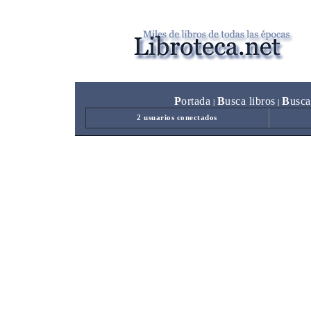
P
ortada
B
usca libros
B
usca
|
|
2 usuarios conectados