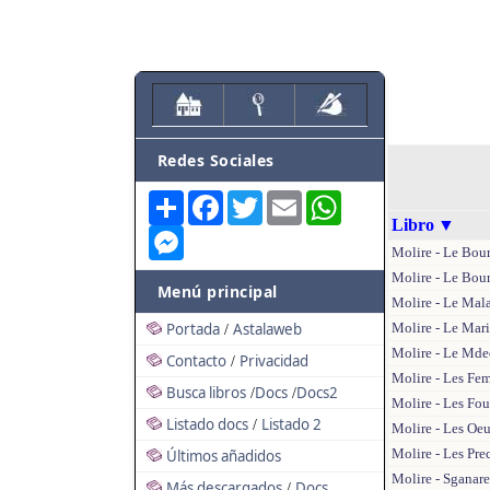
Redes Sociales
Share
Facebook
Twitter
Email
WhatsApp
Libro
▼
Messenger
Molire - Le Bou
Molire - Le Bou
Menú principal
Molire - Le Mala
Portada
Astalaweb
Molire - Le Mari
/
Molire - Le Mde
Contacto
Privacidad
/
Molire - Les Fe
Busca libros
Docs
Docs2
/
/
Molire - Les Fou
Listado docs
Listado 2
/
Molire - Les Oe
Molire - Les Pre
Últimos añadidos
Molire - Sganare
Más descargados
Docs
/