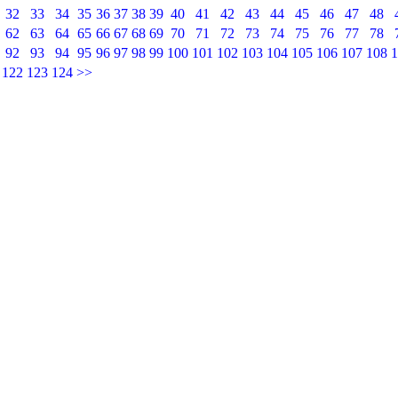
32
33
34
35
36
37
38
39
40
41
42
43
44
45
46
47
48
62
63
64
65
66
67
68
69
70
71
72
73
74
75
76
77
78
92
93
94
95
96
97
98
99
100
101
102
103
104
105
106
107
108
1
122
123
124
>>