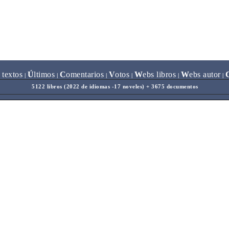
 textos
Ú
ltimos
C
omentarios
V
otos
W
ebs libros
W
ebs autor
|
|
|
|
|
|
5122 libros (2022 de idiomas -17 noveles) + 3675 documentos