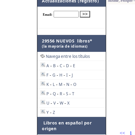
Actualizaciones (registro)
Mrime, Prosper - 
29556 NUEVOS libros*
(la mayoría de idiomas)
Navega entre los títulos
A
B
C
D
E
-
-
-
-
F
G
H
I
J
-
-
-
-
K
L
M
N
O
-
-
-
-
P
Q
R
S
T
-
-
-
-
U
V
W
X
-
-
-
Y
Z
-
Libros en español por
origen
<<
1