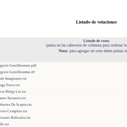
Listado de votaciones
Listado de votos
(pulsa en las cabeceras de columna para ordenar lo
Nota:
para agregar un voto debes pulsar 
rgeois Gentilhomme.pdf
rgeois Gentilhomme.rtf
de Imaginaire.txt
age Force.txt
cin Malgr Lui.txt
mmes Savantes.txt
rberies De Scapin.txt
uvres Compltes.txt
cieuses Ridicules.txt
lle.txt