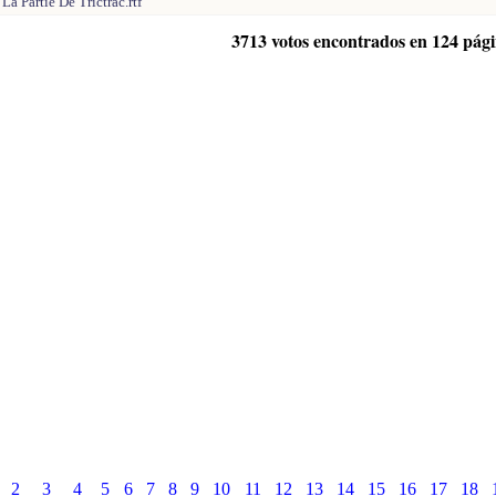
La Partie De Trictrac.rtf
3713 votos encontrados en 124 pág
2
3
4
5
6
7
8
9
10
11
12
13
14
15
16
17
18