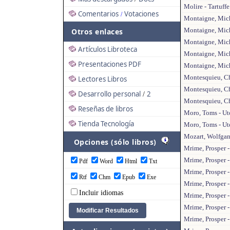
Molire - Tartuffe
Comentarios
Votaciones
/
Montaigne, Miche
Montaigne, Miche
Otros enlaces
Montaigne, Miche
Artículos Libroteca
Montaigne, Mich
Presentaciones PDF
Montaigne, Miche
Montesquieu, Cha
Lectores Libros
Montesquieu, Cha
Desarrollo personal
2
/
Montesquieu, Cha
Reseñas de libros
Moro, Toms - U
Tienda Tecnología
Moro, Toms - Ut
Mozart, Wolfgang
Opciones (sólo libros)
Mrime, Prosper 
Mrime, Prosper -
Pdf
Word
Html
Txt
Mrime, Prosper 
Rtf
Chm
Epub
Exe
Mrime, Prosper -
Incluir idiomas
Mrime, Prosper -
Mrime, Prosper -
Mrime, Prosper -