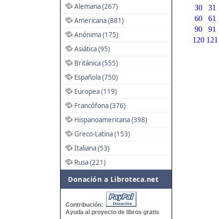
Alemana (267)
30
31
60
61
Americana (881)
90
91
Anónima (175)
120
121
Asiática (95)
Británica (555)
Española (750)
Europea (119)
Francófona (376)
Hispanoamericana (398)
Greco-Latina (153)
Italiana (53)
Rusa (221)
Donación a Libroteca.net
Contribución:
Ayuda al proyecto de libros gratis