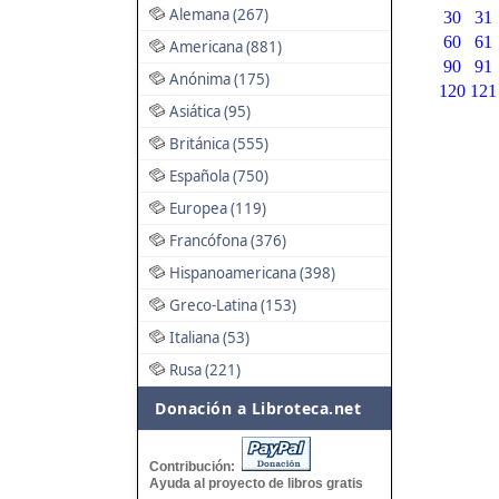
Alemana (267)
30
31
60
61
Americana (881)
90
91
Anónima (175)
120
121
Asiática (95)
Británica (555)
Española (750)
Europea (119)
Francófona (376)
Hispanoamericana (398)
Greco-Latina (153)
Italiana (53)
Rusa (221)
Donación a Libroteca.net
Contribución:
Ayuda al proyecto de libros gratis