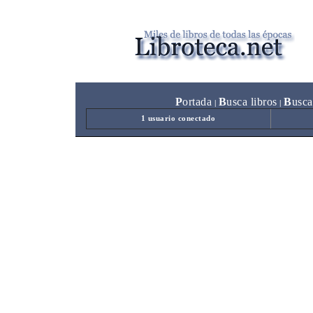
P
ortada
B
usca libros
B
usca
|
|
1 usuario conectado