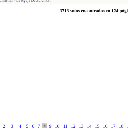
hristian - La Aguja De Zurcir.txt
3713 votos encontrados en 124 pág
2
3
4
5
6
7
9
10
11
12
13
14
15
16
17
18
8