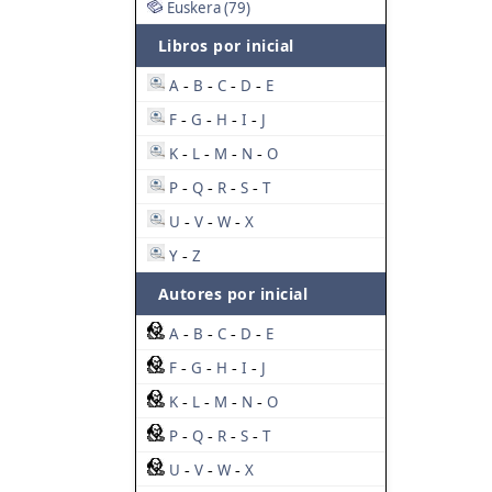
Euskera (79)
Libros por inicial
A
B
C
D
E
-
-
-
-
F
G
H
I
J
-
-
-
-
K
L
M
N
O
-
-
-
-
P
Q
R
S
T
-
-
-
-
U
V
W
X
-
-
-
Y
Z
-
Autores por inicial
A
B
C
D
E
-
-
-
-
F
G
H
I
J
-
-
-
-
K
L
M
N
O
-
-
-
-
P
Q
R
S
T
-
-
-
-
U
V
W
X
-
-
-