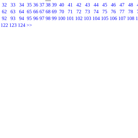
32
33
34
35
36
37
38
39
40
41
42
43
44
45
46
47
48
62
63
64
65
66
67
68
69
70
71
72
73
74
75
76
77
78
92
93
94
95
96
97
98
99
100
101
102
103
104
105
106
107
108
1
122
123
124
>>