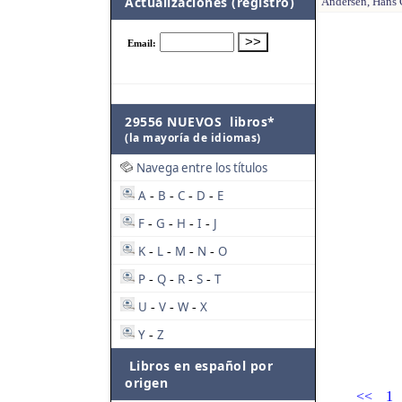
Actualizaciones (registro)
Andersen, Hans C
29556 NUEVOS libros*
(la mayoría de idiomas)
Navega entre los títulos
A
B
C
D
E
-
-
-
-
F
G
H
I
J
-
-
-
-
K
L
M
N
O
-
-
-
-
P
Q
R
S
T
-
-
-
-
U
V
W
X
-
-
-
Y
Z
-
Libros en español por
origen
<<
1