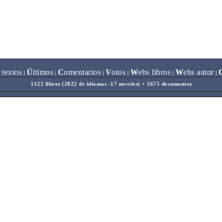
 textos
Ú
ltimos
C
omentarios
V
otos
W
ebs libros
W
ebs autor
|
|
|
|
|
|
5122 libros (2022 de idiomas -17 noveles) + 3675 documentos