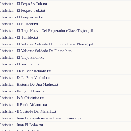
hristian - El Pequeño Tuk.txt
hristian - El Pequeo Tuk.txt
hristian - El Porquerizo.txt
hristian - El Ruiseor.txt
hristian - El Traje Nuevo Del Emperador (Clave Traje).pdf
hristian - El Tullido.txt
Christian - El Valiente Soldado De Plomo (Clave Plomo).pdf
Christian - El Valiente Soldado De Plomo.htm
hristian - El Viejo Farol.txt
hristian - El Yesquero.txt
Christian - En El Mar Remoto.txt
hristian - Es La Pura Verdad.txt
hristian - Historia De Una Madre.txt
hristian - Holger El Dans.txt
ristian - Ib Y Cristinita.txt
hristian - Il Baule Volante.txt
hristian - Il Custode Dei Maiali.txt
hristian - Juan Destripaterrones (Clave Terrones).pdf
hristian - Juan El Bobo.txt