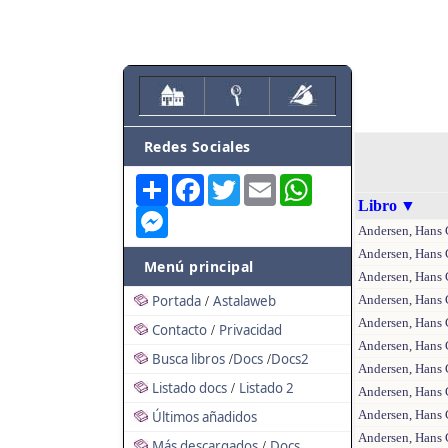
Redes Sociales
Share
Facebook
Twitter
Email
WhatsApp
Libro
▼
Messenger
Andersen, Hans C
Andersen, Hans C
Menú principal
Andersen, Hans C
Portada
Astalaweb
Andersen, Hans C
/
Andersen, Hans C
Contacto
Privacidad
/
Andersen, Hans C
Busca libros
Docs
Docs2
/
/
Andersen, Hans C
Listado docs
Listado 2
/
Andersen, Hans C
Andersen, Hans C
Últimos añadidos
Andersen, Hans C
Más descargados
Docs
/