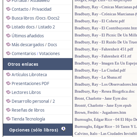
Portada
Astalaweb
/
Bradbury, Ray - Crnicas Marcianas.pd
Contacto
Privacidad
/
Bradbury, Ray - Crónicas Marcianas 
Busca libros
Docs
Docs2
/
/
Bradbury, Ray - El Cohete.pdf
Listado docs
Listado 2
/
Bradbury, Ray - El Contribuyente.ht
Bradbury, Ray - El Picnic De Un Mil
Últimos añadidos
Bradbury, Ray - El Ruido De Un Tru
Más descargados
Docs
/
Bradbury, Ray - Fahrenheit 451.pdf
Comentarios
Votaciones
/
Bradbury, Ray - Fahrenheit 451.rtf
Bradbury, Ray - Imagen En Un Espej
Otros enlaces
Bradbury, Ray - La Ciudad.pdf
Artículos Libroteca
Bradbury, Ray - La Sbana.rtf
Presentaciones PDF
Bradbury, Ray - Los Observadores.ht
Bradbury, Ray - Resea Biogrfica.doc
Lectores Libros
Bront, Charlotte - Jane Eyre.doc
Desarrollo personal
2
/
Brontë, Charlotte - Jane Eyre.epub
Reseñas de libros
Brown, Fredric - Jugadores.htm
Tienda Tecnología
Burroughs, Edgar Rice - 04 El Hijo D
Burroughs, Edgar Rice - 16 Tarzn Y 
Opciones (sólo libros)
Calvino, Italo - Las Ciudades Invisib