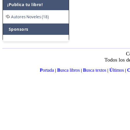
¡Publica tu libro!
Autores Noveles (18)
Sponsors
C
Todos los d
P
ortada
B
usca libros
B
usca textos
Ú
ltimos
|
|
|
|