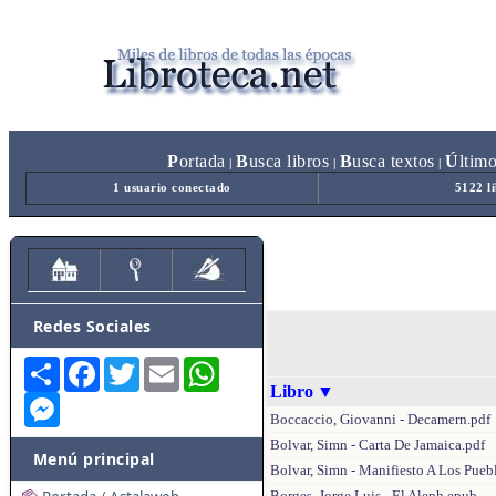
P
ortada
B
usca libros
B
usca textos
Ú
ltim
|
|
|
1 usuario conectado
5122 l
Redes Sociales
Share
Facebook
Twitter
Email
WhatsApp
Libro
▼
Messenger
Boccaccio, Giovanni - Decamern.pdf
Bolvar, Simn - Carta De Jamaica.pdf
Menú principal
Bolvar, Simn - Manifiesto A Los Pueb
Borges, Jorge Luis - El Aleph.epub