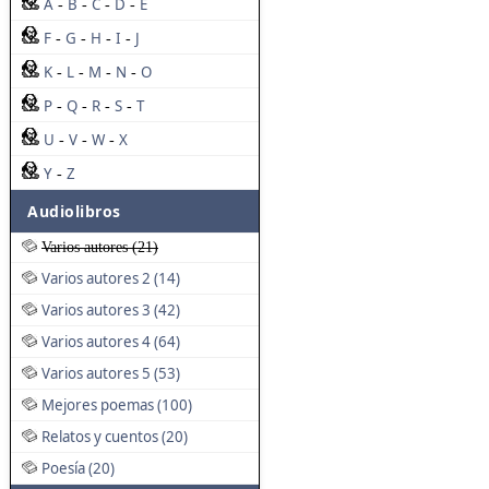
A
B
C
D
E
-
-
-
-
F
G
H
I
J
-
-
-
-
K
L
M
N
O
-
-
-
-
P
Q
R
S
T
-
-
-
-
U
V
W
X
-
-
-
Y
Z
-
Audiolibros
Varios autores (21)
Varios autores 2 (14)
Varios autores 3 (42)
Varios autores 4 (64)
Varios autores 5 (53)
Mejores poemas (100)
Relatos y cuentos (20)
Poesía (20)