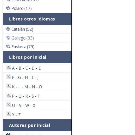
Polaco (17)
Libros otros idiomas
Catalán (52)
Gallego (33)
Euskera (79)
Libros por inicial
A
B
C
D
E
-
-
-
-
F
G
H
I
J
-
-
-
-
K
L
M
N
O
-
-
-
-
P
Q
R
S
T
-
-
-
-
U
V
W
X
-
-
-
Y
Z
-
Autores por inicial