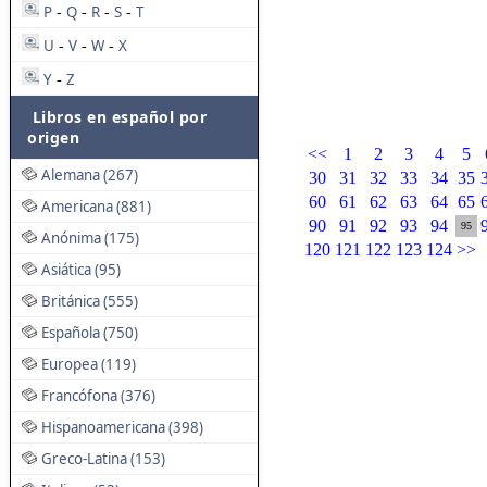
P
Q
R
S
T
-
-
-
-
U
V
W
X
-
-
-
Y
Z
-
Libros en español por
origen
<<
1
2
3
4
5
Alemana (267)
30
31
32
33
34
35
60
61
62
63
64
65
Americana (881)
90
91
92
93
94
95
Anónima (175)
120
121
122
123
124
>>
Asiática (95)
Británica (555)
Española (750)
Europea (119)
Francófona (376)
Hispanoamericana (398)
Greco-Latina (153)