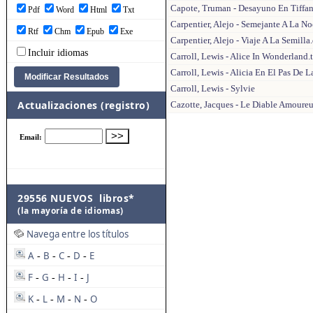
Capote, Truman - Desayuno En Tiffa
Pdf
Word
Html
Txt
Carpentier, Alejo - Semejante A La N
Rtf
Chm
Epub
Exe
Carpentier, Alejo - Viaje A La Semilla
Incluir idiomas
Carroll, Lewis - Alice In Wonderland.
Carroll, Lewis - Alicia En El Pas De L
Carroll, Lewis - Sylvie
Actualizaciones (registro)
Cazotte, Jacques - Le Diable Amoure
29556 NUEVOS libros*
(la mayoría de idiomas)
Navega entre los títulos
A
B
C
D
E
-
-
-
-
F
G
H
I
J
-
-
-
-
K
L
M
N
O
-
-
-
-