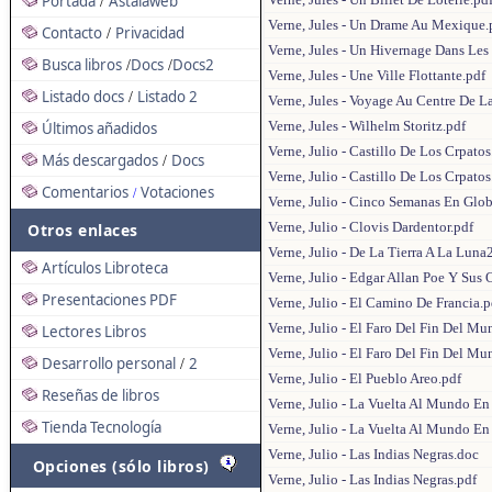
Portada
Astalaweb
/
Verne, Jules - Un Drame Au Mexique.
Contacto
Privacidad
/
Verne, Jules - Un Hivernage Dans Les
Busca libros
Docs
Docs2
/
/
Verne, Jules - Une Ville Flottante.pdf
Listado docs
Listado 2
/
Verne, Jules - Voyage Au Centre De La
Verne, Jules - Wilhelm Storitz.pdf
Últimos añadidos
Verne, Julio - Castillo De Los Crpato
Más descargados
Docs
/
Verne, Julio - Castillo De Los Crpatos
Comentarios
Votaciones
/
Verne, Julio - Cinco Semanas En Glo
Verne, Julio - Clovis Dardentor.pdf
Otros enlaces
Verne, Julio - De La Tierra A La Luna
Artículos Libroteca
Verne, Julio - Edgar Allan Poe Y Sus 
Presentaciones PDF
Verne, Julio - El Camino De Francia.p
Verne, Julio - El Faro Del Fin Del M
Lectores Libros
Verne, Julio - El Faro Del Fin Del Mu
Desarrollo personal
2
/
Verne, Julio - El Pueblo Areo.pdf
Reseñas de libros
Verne, Julio - La Vuelta Al Mundo En
Tienda Tecnología
Verne, Julio - La Vuelta Al Mundo En
Verne, Julio - Las Indias Negras.doc
Opciones (sólo libros)
Verne, Julio - Las Indias Negras.pdf