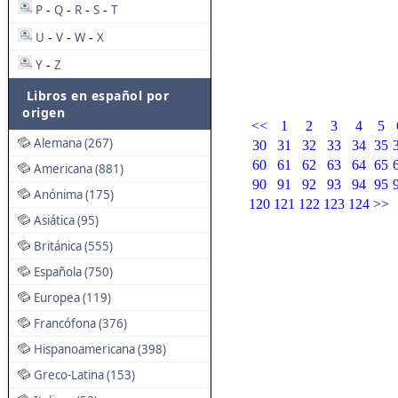
P
Q
R
S
T
-
-
-
-
U
V
W
X
-
-
-
Y
Z
-
Libros en español por
origen
<<
1
2
3
4
5
Alemana (267)
30
31
32
33
34
35
60
61
62
63
64
65
Americana (881)
90
91
92
93
94
95
Anónima (175)
120
121
122
123
124
>>
Asiática (95)
Británica (555)
Española (750)
Europea (119)
Francófona (376)
Hispanoamericana (398)
Greco-Latina (153)