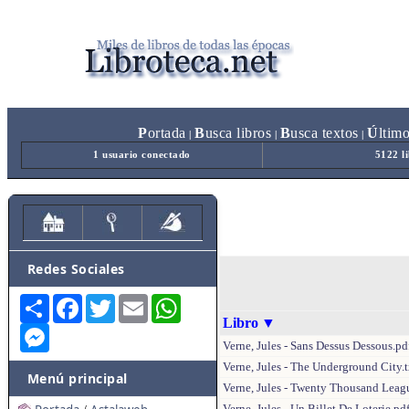
P
ortada
B
usca libros
B
usca textos
Ú
ltim
|
|
|
1 usuario conectado
5122 l
Redes Sociales
Share
Facebook
Twitter
Email
WhatsApp
Libro
▼
Messenger
Verne, Jules - Sans Dessus Dessous.pd
Verne, Jules - The Underground City.t
Menú principal
Verne, Jules - Twenty Thousand Leag
Verne, Jules - Un Billet De Loterie.pd