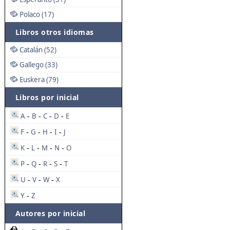
Polaco (17)
Libros otros idiomas
Catalán (52)
Gallego (33)
Euskera (79)
Libros por inicial
A
B
C
D
E
-
-
-
-
F
G
H
I
J
-
-
-
-
K
L
M
N
O
-
-
-
-
P
Q
R
S
T
-
-
-
-
U
V
W
X
-
-
-
Y
Z
-
Autores por inicial