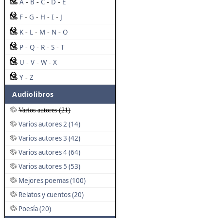
A
B
C
D
E
-
-
-
-
F
G
H
I
J
-
-
-
-
K
L
M
N
O
-
-
-
-
P
Q
R
S
T
-
-
-
-
U
V
W
X
-
-
-
Y
Z
-
Audiolibros
Varios autores (21)
Varios autores 2 (14)
Varios autores 3 (42)
Varios autores 4 (64)
Varios autores 5 (53)
Mejores poemas (100)
Relatos y cuentos (20)
Poesía (20)