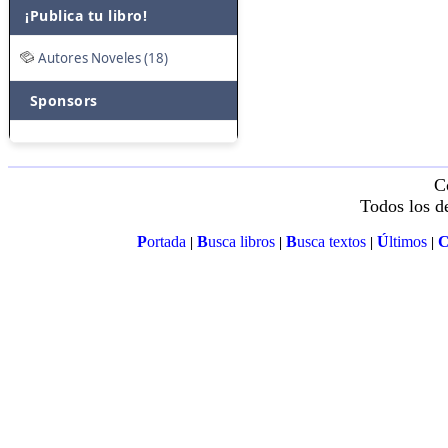
¡Publica tu libro!
Autores Noveles (18)
Sponsors
C
Todos los d
P
ortada
B
usca libros
B
usca textos
Ú
ltimos
|
|
|
|