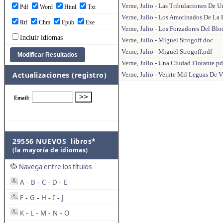
Verne, Julio - Las Tribulaciones De 
Pdf
Word
Html
Txt
Verne, Julio - Los Amotinados De La
Rtf
Chm
Epub
Exe
Verne, Julio - Los Forzadores Del Bl
Incluir idiomas
Verne, Julio - Miguel Strogoff.doc
Verne, Julio - Miguel Strogoff.pdf
Verne, Julio - Una Ciudad Flotante.pd
Actualizaciones (registro)
Verne, Julio - Veinte Mil Leguas De 
29556 NUEVOS libros*
(la mayoría de idiomas)
Navega entre los títulos
A
B
C
D
E
-
-
-
-
F
G
H
I
J
-
-
-
-
K
L
M
N
O
-
-
-
-