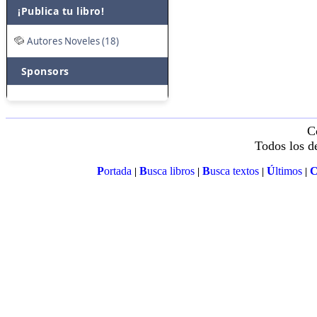
¡Publica tu libro!
Autores Noveles (18)
Sponsors
C
Todos los d
P
ortada
B
usca libros
B
usca textos
Ú
ltimos
|
|
|
|