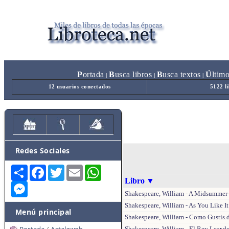
P
ortada
B
usca libros
B
usca textos
Ú
ltim
|
|
|
12 usuarios conectados
5122 l
Redes Sociales
Share
Facebook
Twitter
Email
WhatsApp
Libro
▼
Messenger
Shakespeare, William - A Midsummer-
Shakespeare, William - As You Like It
Menú principal
Shakespeare, William - Como Gustis.
Shakespeare, William - El Rey Lear.d