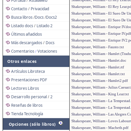
Portada
Astalaweb
/
Shakespeare, William - El Rey Lear.p
Contacto
Privacidad
/
Shakespeare, William - El Sueo De U
Busca libros
Docs
Docs2
/
/
Shakespeare, William - El Sueo De U
Listado docs
Listado 2
/
Shakespeare, William - Enrique IV.do
Shakespeare, William - Enrique IV.pdf
Últimos añadidos
Shakespeare, William - Enrique IV2.p
Más descargados
Docs
/
Shakespeare, William - Fausto.txt
Comentarios
Votaciones
/
Shakespeare, William - Hamlet (Tradu
Shakespeare, William - Hamlet.doc
Otros enlaces
Shakespeare, William - Hamlet.rtf
Artículos Libroteca
Shakespeare, William - Hamlet.txt
Presentaciones PDF
Shakespeare, William - Hamlet2.pdf
Shakespeare, William - Julius Caesar.t
Lectores Libros
Shakespeare, William - King Lear.txt
Desarrollo personal
2
/
Shakespeare, William - La Tempestad
Reseñas de libros
Shakespeare, William - La Tempestad
Tienda Tecnología
Shakespeare, William - Las Alegres 
Shakespeare, William - Loves Labours
Opciones (sólo libros)
Shakespeare, William - Macbeth.pdf