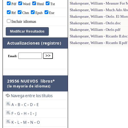
Shakespeare, William - Measure For M
Pdf
Word
Html
Txt
Shakespeare, William - Much Ado Abo
Rtf
Chm
Epub
Exe
Shakespeare, William - Otelo. El Mor
Incluir idiomas
Shakespeare, William - Otelo.doc
Shakespeare, William - Otelo.pdf
Shakespeare, William - Ricardo II.doc
Actualizaciones (registro)
Shakespeare, William - Ricardo II.pdf
29556 NUEVOS libros*
(la mayoría de idiomas)
Navega entre los títulos
A
B
C
D
E
-
-
-
-
F
G
H
I
J
-
-
-
-
K
L
M
N
O
-
-
-
-