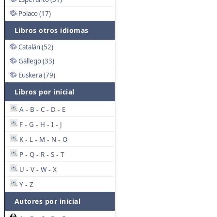
Polaco (17)
Libros otros idiomas
Catalán (52)
Gallego (33)
Euskera (79)
Libros por inicial
A
B
C
D
E
-
-
-
-
F
G
H
I
J
-
-
-
-
K
L
M
N
O
-
-
-
-
P
Q
R
S
T
-
-
-
-
U
V
W
X
-
-
-
Y
Z
-
Autores por inicial