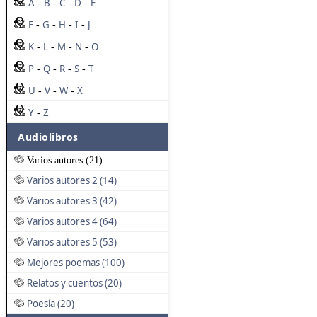
A
B
C
D
E
-
-
-
-
F
G
H
I
J
-
-
-
-
K
L
M
N
O
-
-
-
-
P
Q
R
S
T
-
-
-
-
U
V
W
X
-
-
-
Y
Z
-
Audiolibros
Varios autores (21)
Varios autores 2 (14)
Varios autores 3 (42)
Varios autores 4 (64)
Varios autores 5 (53)
Mejores poemas (100)
Relatos y cuentos (20)
Poesía (20)