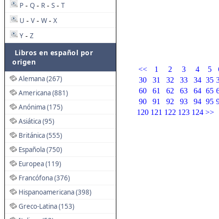
P
Q
R
S
T
-
-
-
-
U
V
W
X
-
-
-
Y
Z
-
Libros en español por
origen
<<
1
2
3
4
5
Alemana (267)
30
31
32
33
34
35
60
61
62
63
64
65
Americana (881)
90
91
92
93
94
95
Anónima (175)
120
121
122
123
124
>>
Asiática (95)
Británica (555)
Española (750)
Europea (119)
Francófona (376)
Hispanoamericana (398)
Greco-Latina (153)