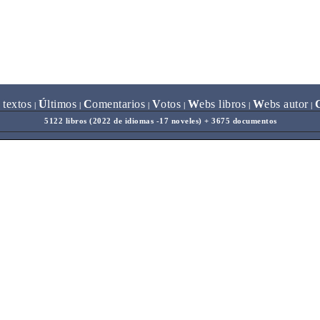
 textos
Ú
ltimos
C
omentarios
V
otos
W
ebs libros
W
ebs autor
|
|
|
|
|
|
5122 libros (2022 de idiomas -17 noveles) + 3675 documentos