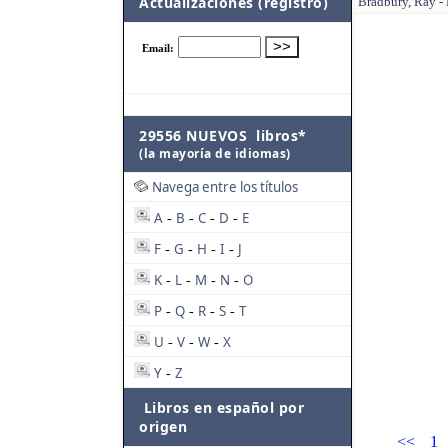
Actualizaciones (registro)
Bradbury, Ray -
29556 NUEVOS libros*
(la mayoría de idiomas)
Navega entre los títulos
A
B
C
D
E
-
-
-
-
F
G
H
I
J
-
-
-
-
K
L
M
N
O
-
-
-
-
P
Q
R
S
T
-
-
-
-
U
V
W
X
-
-
-
Y
Z
-
Libros en español por
origen
<<
1