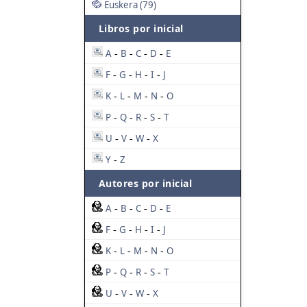
Euskera (79)
Libros por inicial
A
B
C
D
E
-
-
-
-
F
G
H
I
J
-
-
-
-
K
L
M
N
O
-
-
-
-
P
Q
R
S
T
-
-
-
-
U
V
W
X
-
-
-
Y
Z
-
Autores por inicial
A
B
C
D
E
-
-
-
-
F
G
H
I
J
-
-
-
-
K
L
M
N
O
-
-
-
-
P
Q
R
S
T
-
-
-
-
U
V
W
X
-
-
-