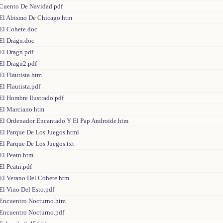
 Cuento De Navidad.pdf
 El Abismo De Chicago.htm
 El Cohete.doc
 El Dragn.doc
El Dragn.pdf
 El Dragn2.pdf
El Flautista.htm
El Flautista.pdf
El Hombre Ilustrado.pdf
 El Marciano.htm
 El Ordenador Encantado Y El Pap Androide.htm
 El Parque De Los Juegos.html
El Parque De Los Juegos.txt
El Peatn.htm
El Peatn.pdf
 El Verano Del Cohete.htm
El Vino Del Esto.pdf
 Encuentro Nocturno.htm
 Encuentro Nocturno.pdf