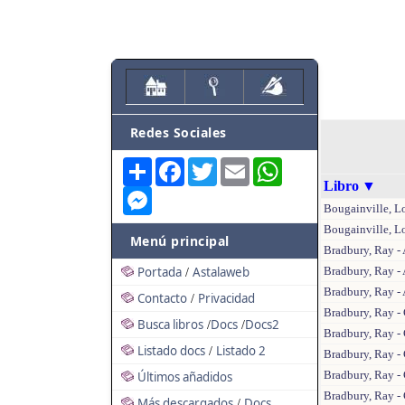
Redes Sociales
Share
Facebook
Twitter
Email
WhatsApp
Libro
▼
Messenger
Bougainville, L
Bougainville, L
Menú principal
Bradbury, Ray -
Portada
Astalaweb
Bradbury, Ray -
/
Bradbury, Ray -
Contacto
Privacidad
/
Bradbury, Ray -
Busca libros
Docs
Docs2
/
/
Bradbury, Ray -
Listado docs
Listado 2
/
Bradbury, Ray - 
Bradbury, Ray -
Últimos añadidos
Bradbury, Ray -
Más descargados
Docs
/