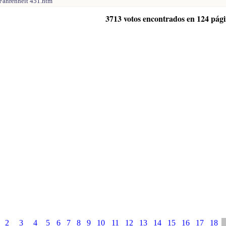
 Fahrenheit 451.htm
3713 votos encontrados en 124 pág
2
3
4
5
6
7
8
9
10
11
12
13
14
15
16
17
18