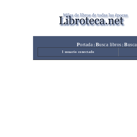
P
ortada
B
usca libros
B
usca
|
|
1 usuario conectado