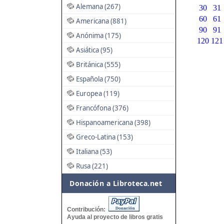
Alemana (267)
30
31
60
61
Americana (881)
90
91
Anónima (175)
120
121
Asiática (95)
Británica (555)
Española (750)
Europea (119)
Francófona (376)
Hispanoamericana (398)
Greco-Latina (153)
Italiana (53)
Rusa (221)
Donación a Libroteca.net
Contribución:
Ayuda al proyecto de libros gratis