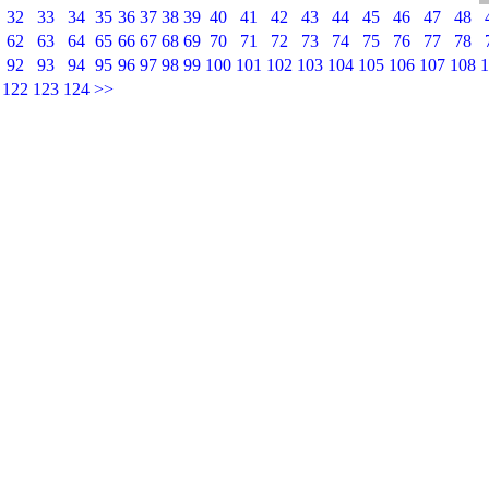
32
33
34
35
36
37
38
39
40
41
42
43
44
45
46
47
48
62
63
64
65
66
67
68
69
70
71
72
73
74
75
76
77
78
92
93
94
95
96
97
98
99
100
101
102
103
104
105
106
107
108
1
122
123
124
>>