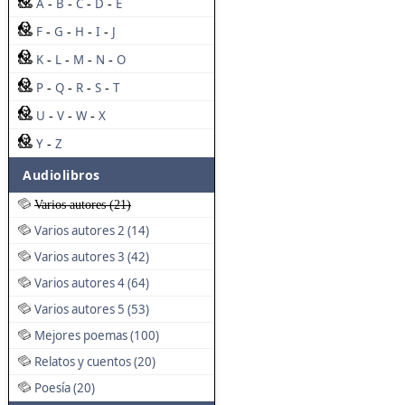
A
B
C
D
E
-
-
-
-
F
G
H
I
J
-
-
-
-
K
L
M
N
O
-
-
-
-
P
Q
R
S
T
-
-
-
-
U
V
W
X
-
-
-
Y
Z
-
Audiolibros
Varios autores (21)
Varios autores 2 (14)
Varios autores 3 (42)
Varios autores 4 (64)
Varios autores 5 (53)
Mejores poemas (100)
Relatos y cuentos (20)
Poesía (20)