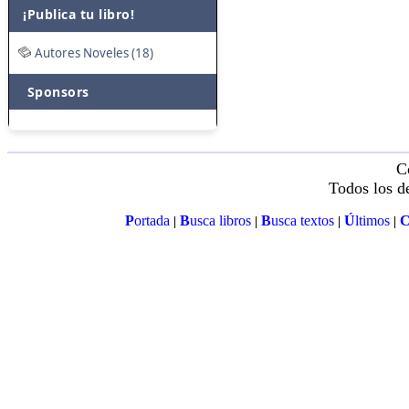
¡Publica tu libro!
Autores Noveles (18)
Sponsors
C
Todos los d
P
ortada
B
usca libros
B
usca textos
Ú
ltimos
|
|
|
|