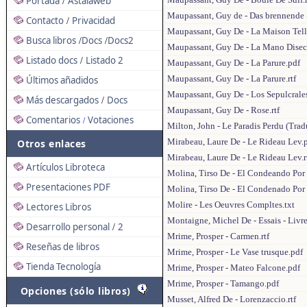
Portada
Astalaweb
/
Maupassant, Guy de - Das brennende S
Contacto
Privacidad
/
Maupassant, Guy De - La Maison Telli
Busca libros
Docs
Docs2
/
/
Maupassant, Guy De - La Mano Disec
Listado docs
Listado 2
/
Maupassant, Guy De - La Parure.pdf
Maupassant, Guy De - La Parure.rtf
Últimos añadidos
Maupassant, Guy De - Los Sepulcrale
Más descargados
Docs
/
Maupassant, Guy De - Rose.rtf
Comentarios
Votaciones
/
Milton, John - Le Paradis Perdu (Tra
Mirabeau, Laure De - Le Rideau Lev.
Otros enlaces
Mirabeau, Laure De - Le Rideau Lev.r
Artículos Libroteca
Molina, Tirso De - El Condeando Por
Presentaciones PDF
Molina, Tirso De - El Condenado Por
Molire - Les Oeuvres Compltes.txt
Lectores Libros
Montaigne, Michel De - Essais - Livre
Desarrollo personal
2
/
Mrime, Prosper - Carmen.rtf
Reseñas de libros
Mrime, Prosper - Le Vase trusque.pdf
Tienda Tecnología
Mrime, Prosper - Mateo Falcone.pdf
Mrime, Prosper - Tamango.pdf
Opciones (sólo libros)
Musset, Alfred De - Lorenzaccio.rtf