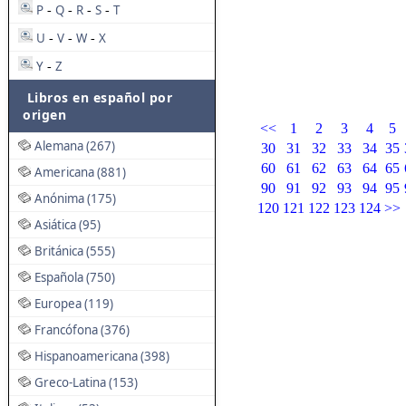
P
Q
R
S
T
-
-
-
-
U
V
W
X
-
-
-
Y
Z
-
Libros en español por
origen
<<
1
2
3
4
5
Alemana (267)
30
31
32
33
34
35
60
61
62
63
64
65
Americana (881)
90
91
92
93
94
95
Anónima (175)
120
121
122
123
124
>>
Asiática (95)
Británica (555)
Española (750)
Europea (119)
Francófona (376)
Hispanoamericana (398)
Greco-Latina (153)