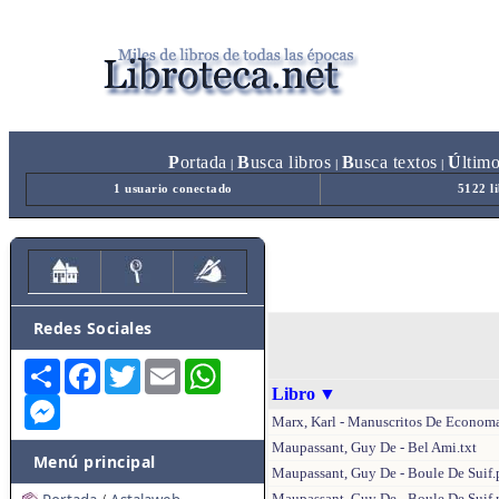
P
ortada
B
usca libros
B
usca textos
Ú
ltim
|
|
|
1 usuario conectado
5122 l
Redes Sociales
Share
Facebook
Twitter
Email
WhatsApp
Libro
▼
Messenger
Marx, Karl - Manuscritos De Economa
Maupassant, Guy De - Bel Ami.txt
Menú principal
Maupassant, Guy De - Boule De Suif.
Maupassant, Guy De - Boule De Suif.r