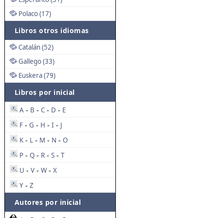
Polaco (17)
Libros otros idiomas
Catalán (52)
Gallego (33)
Euskera (79)
Libros por inicial
A
B
C
D
E
-
-
-
-
F
G
H
I
J
-
-
-
-
K
L
M
N
O
-
-
-
-
P
Q
R
S
T
-
-
-
-
U
V
W
X
-
-
-
Y
Z
-
Autores por inicial