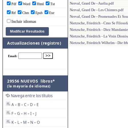
Nerval, Grard De - Aurlia.pdf
Pdf
Word
Html
Txt
Nerval, Grard De - Les Chimres.pdf
Rtf
Chm
Epub
Exe
Nerval, Grard De - Promenades Et Sou
Incluir idiomas
Nietzsche, Friedrich - Cmo Se Filosof
Nietzsche, Friedrich - Diez Mandamien
Nietzsche, Friedrich - La Visin Dion
Actualizaciones (registro)
Nietzsche, Friedrich Wilhelm - Die frh
29556 NUEVOS libros*
(la mayoría de idiomas)
Navega entre los títulos
A
B
C
D
E
-
-
-
-
F
G
H
I
J
-
-
-
-
K
L
M
N
O
-
-
-
-