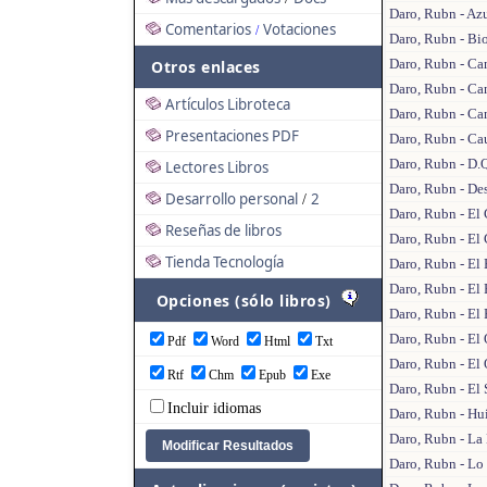
Daro, Rubn - Azu
Comentarios
Votaciones
/
Daro, Rubn - Bi
Daro, Rubn - Can
Otros enlaces
Daro, Rubn - Ca
Artículos Libroteca
Daro, Rubn - Ca
Presentaciones PDF
Daro, Rubn - Ca
Daro, Rubn - D.
Lectores Libros
Daro, Rubn - De
Desarrollo personal
2
/
Daro, Rubn - El
Reseñas de libros
Daro, Rubn - El
Tienda Tecnología
Daro, Rubn - El 
Daro, Rubn - El
Opciones (sólo libros)
Daro, Rubn - El
Daro, Rubn - El
Pdf
Word
Html
Txt
Daro, Rubn - El
Rtf
Chm
Epub
Exe
Daro, Rubn - El
Incluir idiomas
Daro, Rubn - Hui
Daro, Rubn - La
Daro, Rubn - Lo 