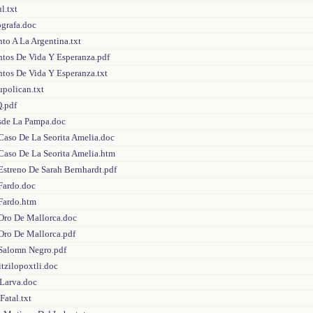
l.txt
ografa.doc
to A La Argentina.txt
ntos De Vida Y Esperanza.pdf
ntos De Vida Y Esperanza.txt
upolican.txt
Q.pdf
sde La Pampa.doc
 Caso De La Seorita Amelia.doc
 Caso De La Seorita Amelia.htm
Estreno De Sarah Bernhardt.pdf
 Fardo.doc
 Fardo.htm
 Oro De Mallorca.doc
 Oro De Mallorca.pdf
 Salomn Negro.pdf
tzilopoxtli.doc
 Larva.doc
Fatal.txt