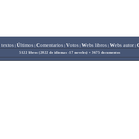
 textos
Ú
ltimos
C
omentarios
V
otos
W
ebs libros
W
ebs autor
|
|
|
|
|
|
5122 libros (2022 de idiomas -17 noveles) + 3675 documentos