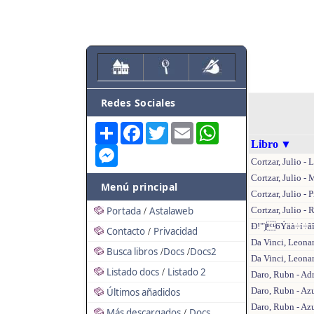
Redes Sociales
Share
Facebook
Twitter
Email
WhatsApp
Libro
▼
Messenger
Cortzar, Julio - 
Cortzar, Julio -
Menú principal
Cortzar, Julio -
Portada
Astalaweb
Cortzar, Julio - 
/
Ð!")6Ýäà÷í÷ã
Contacto
Privacidad
/
Da Vinci, Leona
Busca libros
Docs
Docs2
/
/
Da Vinci, Leona
Listado docs
Listado 2
/
Daro, Rubn - Ad
Daro, Rubn - Az
Últimos añadidos
Daro, Rubn - Azu
Más descargados
Docs
/