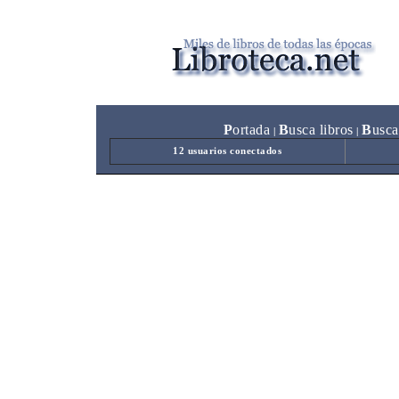
P
ortada
B
usca libros
B
usca
|
|
12 usuarios conectados