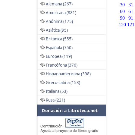
Alemana (267)
30
31
60
61
Americana (881)
90
91
Anónima (175)
120
121
Asiática (95)
Británica (555)
Española (750)
Europea (119)
Francófona (376)
Hispanoamericana (398)
Greco-Latina (153)
Italiana (53)
Rusa (221)
Donación a Libroteca.net
Contribución:
Ayuda al proyecto de libros gratis