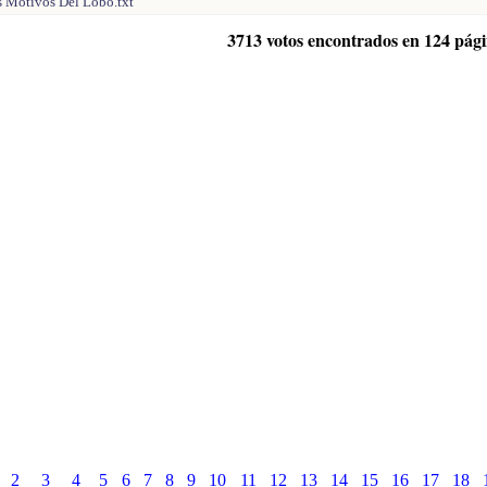
s Motivos Del Lobo.txt
3713 votos encontrados en 124 pág
2
3
4
5
6
7
8
9
10
11
12
13
14
15
16
17
18