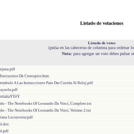
Listado de votaciones
Listado de votos
(pulsa en las cabeceras de columna para ordenar lo
Nota:
para agregar un voto debes pulsar 
Lejana.pdf
 Minicuentos De Cronopios.htm
 Prembulo A Las Instrucciones Para Dar Cuerda Al Reloj.pdf
Rayuela.pdf
îëôàñäÝÝêÝ
rdo - The Notebooks Of Leonardo Da Vinci, Complete.txt
rdo - The Notebooks Of Leonardo Da Vinci, Volume 2.txt
riana Lecouvreur.pdf
ul.doc
l.pdf