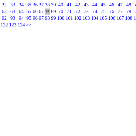
32
33
34
35
36
37
38
39
40
41
42
43
44
45
46
47
48
62
63
64
65
66
67
69
70
71
72
73
74
75
76
77
78
68
92
93
94
95
96
97
98
99
100
101
102
103
104
105
106
107
108
1
122
123
124
>>