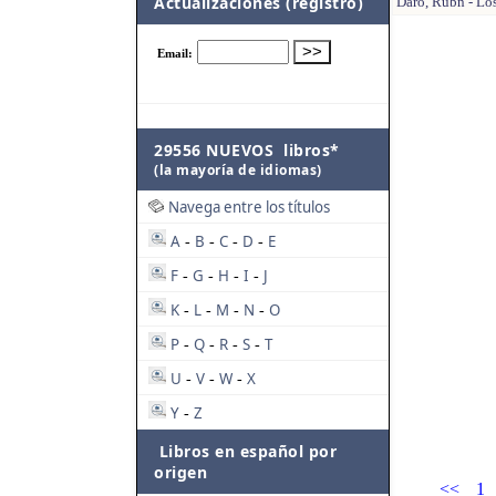
Actualizaciones (registro)
Daro, Rubn - Lo
29556 NUEVOS libros*
(la mayoría de idiomas)
Navega entre los títulos
A
B
C
D
E
-
-
-
-
F
G
H
I
J
-
-
-
-
K
L
M
N
O
-
-
-
-
P
Q
R
S
T
-
-
-
-
U
V
W
X
-
-
-
Y
Z
-
Libros en español por
origen
<<
1