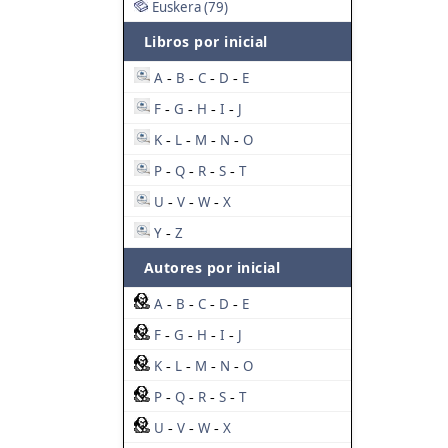
Euskera (79)
Libros por inicial
A
B
C
D
E
-
-
-
-
F
G
H
I
J
-
-
-
-
K
L
M
N
O
-
-
-
-
P
Q
R
S
T
-
-
-
-
U
V
W
X
-
-
-
Y
Z
-
Autores por inicial
A
B
C
D
E
-
-
-
-
F
G
H
I
J
-
-
-
-
K
L
M
N
O
-
-
-
-
P
Q
R
S
T
-
-
-
-
U
V
W
X
-
-
-