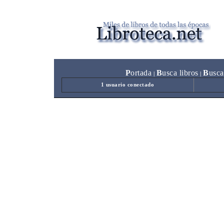
P
ortada
B
usca libros
B
usca
|
|
1 usuario conectado