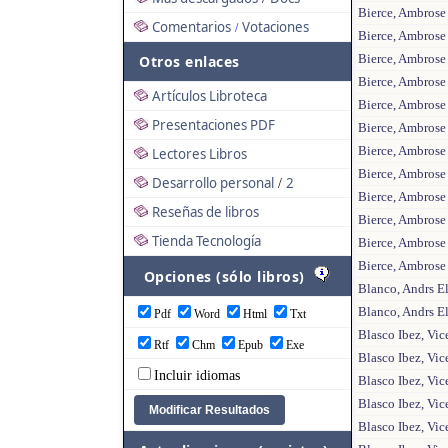
Bierce, Ambrose
Comentarios
Votaciones
/
Bierce, Ambrose 
Bierce, Ambrose 
Otros enlaces
Bierce, Ambrose
Artículos Libroteca
Bierce, Ambrose
Presentaciones PDF
Bierce, Ambrose
Bierce, Ambrose
Lectores Libros
Bierce, Ambrose 
Desarrollo personal
2
/
Bierce, Ambrose
Reseñas de libros
Bierce, Ambrose
Tienda Tecnología
Bierce, Ambrose
Bierce, Ambrose
Opciones (sólo libros)
Blanco, Andrs El
Blanco, Andrs E
Pdf
Word
Html
Txt
Blasco Ibez, Vic
Rtf
Chm
Epub
Exe
Blasco Ibez, Vic
Incluir idiomas
Blasco Ibez, Vic
Blasco Ibez, Vic
Blasco Ibez, Vic