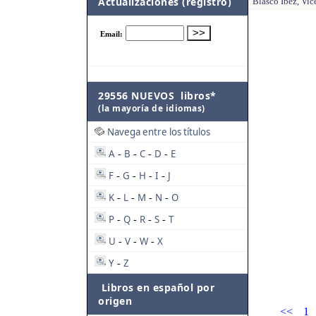
Actualizaciones (registro)
Blasco Ibez, Vic
29556 NUEVOS libros*
(la mayoría de idiomas)
Navega entre los títulos
A
B
C
D
E
-
-
-
-
F
G
H
I
J
-
-
-
-
K
L
M
N
O
-
-
-
-
P
Q
R
S
T
-
-
-
-
U
V
W
X
-
-
-
Y
Z
-
Libros en español por
origen
<<
1