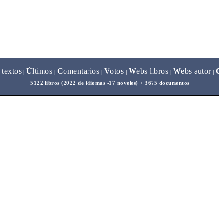
 textos
Ú
ltimos
C
omentarios
V
otos
W
ebs libros
W
ebs autor
|
|
|
|
|
|
5122 libros (2022 de idiomas -17 noveles) + 3675 documentos