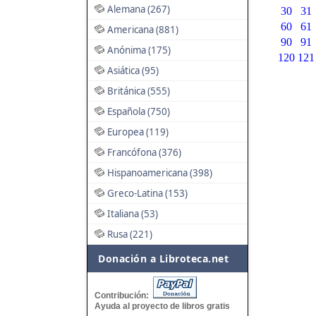
Alemana (267)
30
31
60
61
Americana (881)
90
91
Anónima (175)
120
121
Asiática (95)
Británica (555)
Española (750)
Europea (119)
Francófona (376)
Hispanoamericana (398)
Greco-Latina (153)
Italiana (53)
Rusa (221)
Donación a Libroteca.net
Contribución:
Ayuda al proyecto de libros gratis