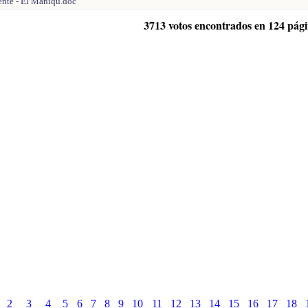
ente - El Maniqu.doc
3713 votos encontrados en 124 pág
2
3
4
5
6
7
8
9
10
11
12
13
14
15
16
17
18