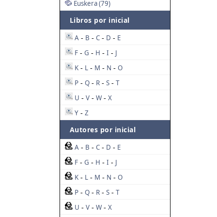
Euskera (79)
Libros por inicial
A
B
C
D
E
-
-
-
-
F
G
H
I
J
-
-
-
-
K
L
M
N
O
-
-
-
-
P
Q
R
S
T
-
-
-
-
U
V
W
X
-
-
-
Y
Z
-
Autores por inicial
A
B
C
D
E
-
-
-
-
F
G
H
I
J
-
-
-
-
K
L
M
N
O
-
-
-
-
P
Q
R
S
T
-
-
-
-
U
V
W
X
-
-
-