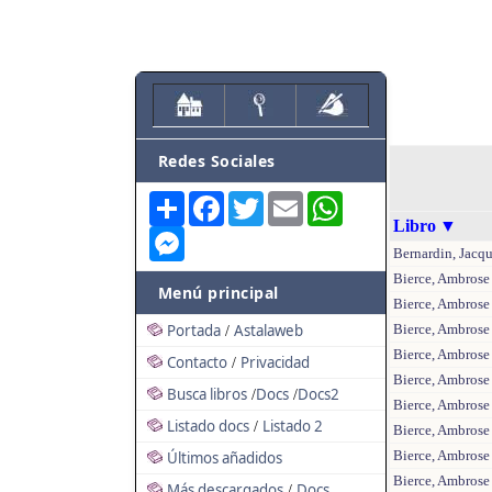
Redes Sociales
Share
Facebook
Twitter
Email
WhatsApp
Libro
▼
Messenger
Bernardin, Jacque
Bierce, Ambrose 
Menú principal
Bierce, Ambrose
Portada
Astalaweb
Bierce, Ambrose 
/
Bierce, Ambrose 
Contacto
Privacidad
/
Bierce, Ambrose
Busca libros
Docs
Docs2
/
/
Bierce, Ambrose
Listado docs
Listado 2
/
Bierce, Ambrose 
Bierce, Ambrose -
Últimos añadidos
Bierce, Ambrose 
Más descargados
Docs
/