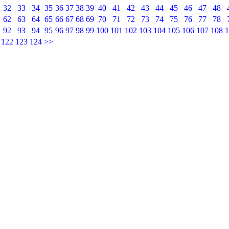
32
33
34
35
36
37
38
39
40
41
42
43
44
45
46
47
48
62
63
64
65
66
67
68
69
70
71
72
73
74
75
76
77
78
92
93
94
95
96
97
98
99
100
101
102
103
104
105
106
107
108
1
122
123
124
>>