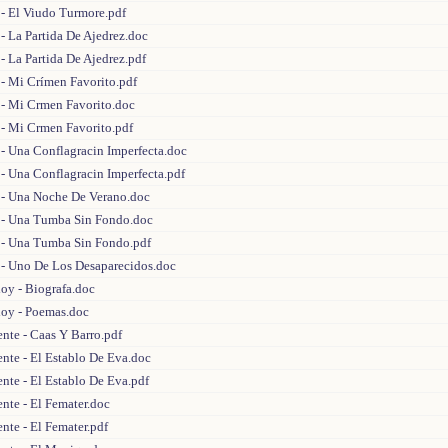
 - El Viudo Turmore.pdf
- La Partida De Ajedrez.doc
- La Partida De Ajedrez.pdf
 - Mi Crímen Favorito.pdf
 - Mi Crmen Favorito.doc
 - Mi Crmen Favorito.pdf
 - Una Conflagracin Imperfecta.doc
- Una Conflagracin Imperfecta.pdf
 - Una Noche De Verano.doc
 - Una Tumba Sin Fondo.doc
 - Una Tumba Sin Fondo.pdf
 - Uno De Los Desaparecidos.doc
oy - Biografa.doc
loy - Poemas.doc
ente - Caas Y Barro.pdf
ente - El Establo De Eva.doc
ente - El Establo De Eva.pdf
ente - El Femater.doc
ente - El Femater.pdf