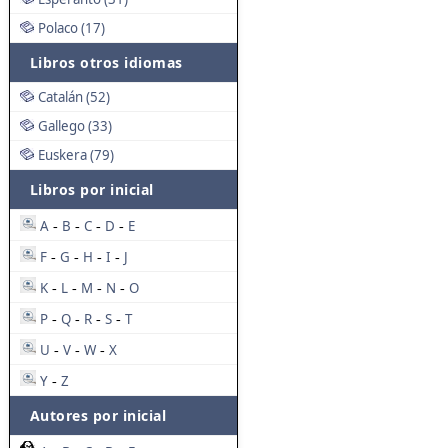
Polaco (17)
Libros otros idiomas
Catalán (52)
Gallego (33)
Euskera (79)
Libros por inicial
A
B
C
D
E
-
-
-
-
F
G
H
I
J
-
-
-
-
K
L
M
N
O
-
-
-
-
P
Q
R
S
T
-
-
-
-
U
V
W
X
-
-
-
Y
Z
-
Autores por inicial