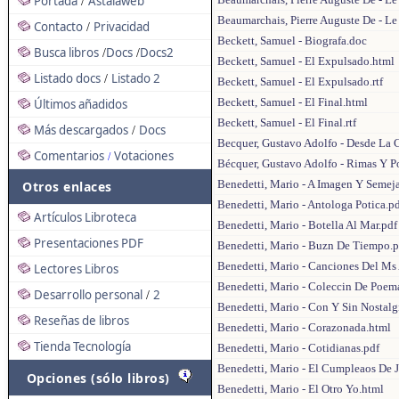
Portada
Astalaweb
/
Beaumarchais, Pierre Auguste De - Le
Contacto
Privacidad
/
Beckett, Samuel - Biografa.doc
Busca libros
Docs
Docs2
/
/
Beckett, Samuel - El Expulsado.html
Listado docs
Listado 2
/
Beckett, Samuel - El Expulsado.rtf
Beckett, Samuel - El Final.html
Últimos añadidos
Beckett, Samuel - El Final.rtf
Más descargados
Docs
/
Becquer, Gustavo Adolfo - Desde La 
Comentarios
Votaciones
/
Bécquer, Gustavo Adolfo - Rimas Y 
Benedetti, Mario - A Imagen Y Semej
Otros enlaces
Benedetti, Mario - Antologa Potica.p
Artículos Libroteca
Benedetti, Mario - Botella Al Mar.pdf
Presentaciones PDF
Benedetti, Mario - Buzn De Tiempo.p
Benedetti, Mario - Canciones Del Ms
Lectores Libros
Benedetti, Mario - Coleccin De Poem
Desarrollo personal
2
/
Benedetti, Mario - Con Y Sin Nostalg
Reseñas de libros
Benedetti, Mario - Corazonada.html
Tienda Tecnología
Benedetti, Mario - Cotidianas.pdf
Benedetti, Mario - El Cumpleaos De J
Opciones (sólo libros)
Benedetti, Mario - El Otro Yo.html