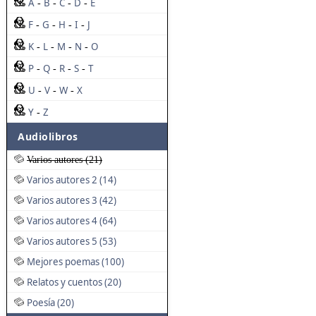
A
B
C
D
E
-
-
-
-
F
G
H
I
J
-
-
-
-
K
L
M
N
O
-
-
-
-
P
Q
R
S
T
-
-
-
-
U
V
W
X
-
-
-
Y
Z
-
Audiolibros
Varios autores (21)
Varios autores 2 (14)
Varios autores 3 (42)
Varios autores 4 (64)
Varios autores 5 (53)
Mejores poemas (100)
Relatos y cuentos (20)
Poesía (20)