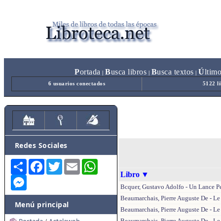
P
ortada
B
usca libros
B
usca textos
Ú
ltim
|
|
|
6 usuarios conectados
5122 l
Redes Sociales
Share
Facebook
Twitter
Email
WhatsApp
Libro
▼
Messenger
Bcquer, Gustavo Adolfo - Un Lance P
Beaumarchais, Pierre Auguste De - Le 
Menú principal
Beaumarchais, Pierre Auguste De - Le 
Beaumarchais, Pierre Auguste De - Le