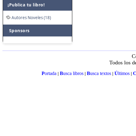
¡Publica tu libro!
Autores Noveles (18)
Sponsors
C
Todos los d
P
ortada
B
usca libros
B
usca textos
Ú
ltimos
|
|
|
|