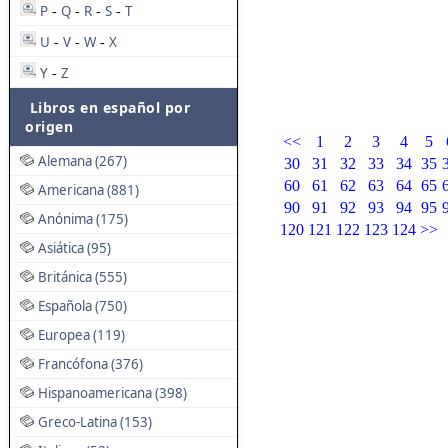
P
Q
R
S
T
-
-
-
-
U
V
W
X
-
-
-
Y
Z
-
Libros en español por
origen
<<
1
2
3
4
5
Alemana (267)
30
31
32
33
34
35
60
61
62
63
64
65
Americana (881)
90
91
92
93
94
95
Anónima (175)
120
121
122
123
124
>>
Asiática (95)
Británica (555)
Española (750)
Europea (119)
Francófona (376)
Hispanoamericana (398)
Greco-Latina (153)