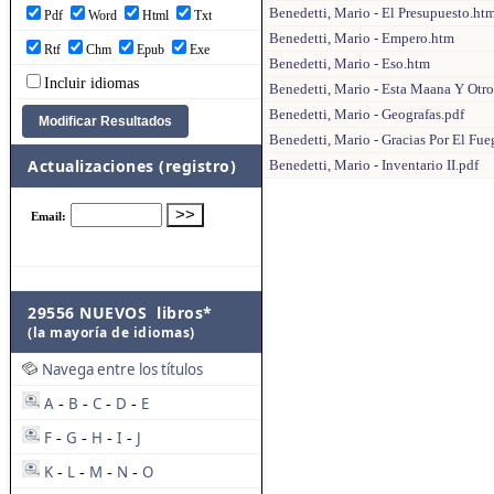
Benedetti, Mario - El Presupuesto.ht
Pdf
Word
Html
Txt
Benedetti, Mario - Empero.htm
Rtf
Chm
Epub
Exe
Benedetti, Mario - Eso.htm
Incluir idiomas
Benedetti, Mario - Esta Maana Y Otr
Benedetti, Mario - Geografas.pdf
Benedetti, Mario - Gracias Por El Fue
Actualizaciones (registro)
Benedetti, Mario - Inventario II.pdf
29556 NUEVOS libros*
(la mayoría de idiomas)
Navega entre los títulos
A
B
C
D
E
-
-
-
-
F
G
H
I
J
-
-
-
-
K
L
M
N
O
-
-
-
-