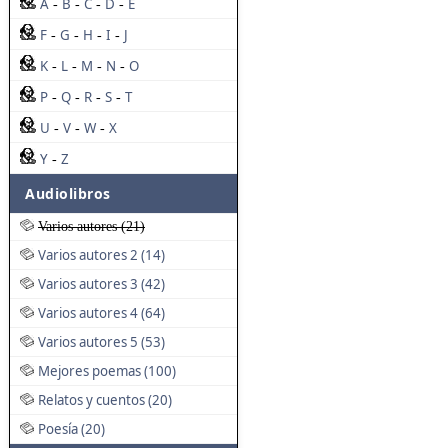
A
B
C
D
E
-
-
-
-
F
G
H
I
J
-
-
-
-
K
L
M
N
O
-
-
-
-
P
Q
R
S
T
-
-
-
-
U
V
W
X
-
-
-
Y
Z
-
Audiolibros
Varios autores (21)
Varios autores 2 (14)
Varios autores 3 (42)
Varios autores 4 (64)
Varios autores 5 (53)
Mejores poemas (100)
Relatos y cuentos (20)
Poesía (20)