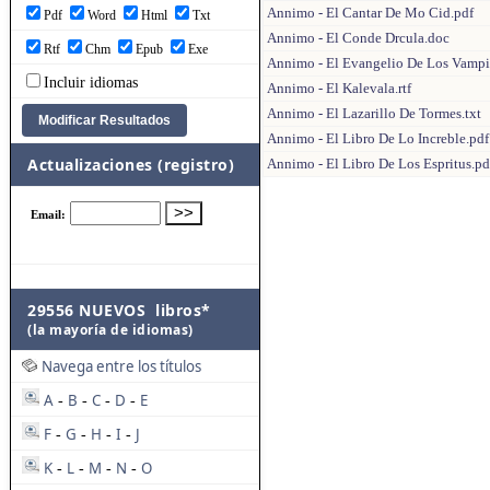
Annimo - El Cantar De Mo Cid.pdf
Pdf
Word
Html
Txt
Annimo - El Conde Drcula.doc
Rtf
Chm
Epub
Exe
Annimo - El Evangelio De Los Vampi
Incluir idiomas
Annimo - El Kalevala.rtf
Annimo - El Lazarillo De Tormes.txt
Annimo - El Libro De Lo Increble.pdf
Actualizaciones (registro)
Annimo - El Libro De Los Espritus.pd
29556 NUEVOS libros*
(la mayoría de idiomas)
Navega entre los títulos
A
B
C
D
E
-
-
-
-
F
G
H
I
J
-
-
-
-
K
L
M
N
O
-
-
-
-