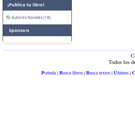
¡Publica tu libro!
Autores Noveles (18)
Sponsors
C
Todos los d
P
ortada
B
usca libros
B
usca textos
Ú
ltimos
|
|
|
|