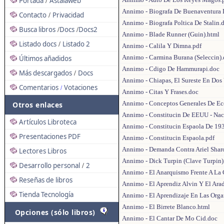
Portada
Astalaweb
/
Annimo - Biografa De Buenaventura D
Contacto
Privacidad
/
Annimo - Biografa Poltica De Stalin.
Busca libros
Docs
Docs2
/
/
Annimo - Blade Runner (Guin).html
Listado docs
Listado 2
/
Annimo - Calila Y Dimna.pdf
Annimo - Carmina Burana (Seleccin)
Últimos añadidos
Annimo - Cdigo De Hammurapi.doc
Más descargados
Docs
/
Annimo - Chiapas, El Sureste En Dos
Comentarios
Votaciones
/
Annimo - Citas Y Frases.doc
Annimo - Conceptos Generales De E
Otros enlaces
Annimo - Constitucin De EEUU - Nac
Artículos Libroteca
Annimo - Constitucin Espaola De 19
Presentaciones PDF
Annimo - Constitucin Espaola.pdf
Annimo - Demanda Contra Ariel Shar
Lectores Libros
Annimo - Dick Turpin (Clave Turpin)
Desarrollo personal
2
/
Annimo - El Anarquismo Frente A La 
Reseñas de libros
Annimo - El Aprendiz Alvin Y El Arad
Tienda Tecnología
Annimo - El Aprendizaje En Las Orga
Annimo - El Birrete Blanco.html
Opciones (sólo libros)
Annimo - El Cantar De Mo Cid.doc