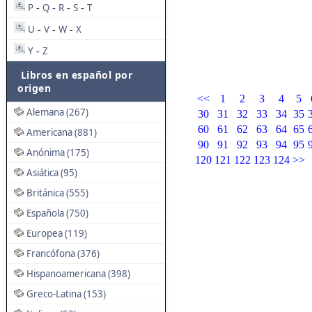
P
Q
R
S
T
-
-
-
-
U
V
W
X
-
-
-
Y
Z
-
Libros en español por
origen
<<
1
2
3
4
5
Alemana (267)
30
31
32
33
34
35
60
61
62
63
64
65
Americana (881)
90
91
92
93
94
95
Anónima (175)
120
121
122
123
124
>>
Asiática (95)
Británica (555)
Española (750)
Europea (119)
Francófona (376)
Hispanoamericana (398)
Greco-Latina (153)