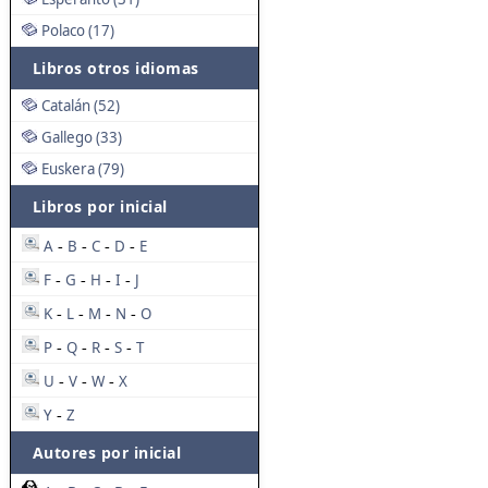
Polaco (17)
Libros otros idiomas
Catalán (52)
Gallego (33)
Euskera (79)
Libros por inicial
A
B
C
D
E
-
-
-
-
F
G
H
I
J
-
-
-
-
K
L
M
N
O
-
-
-
-
P
Q
R
S
T
-
-
-
-
U
V
W
X
-
-
-
Y
Z
-
Autores por inicial