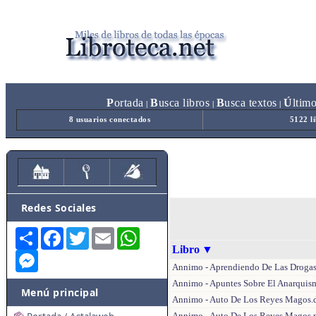
P
ortada
B
usca libros
B
usca textos
Ú
ltim
|
|
|
8 usuarios conectados
5122 l
Redes Sociales
Share
Facebook
Twitter
Email
WhatsApp
Libro
▼
Messenger
Annimo - Aprendiendo De Las Drogas
Annimo - Apuntes Sobre El Anarquis
Menú principal
Annimo - Auto De Los Reyes Magos.
Annimo - Auto De Los Reyes Magos.