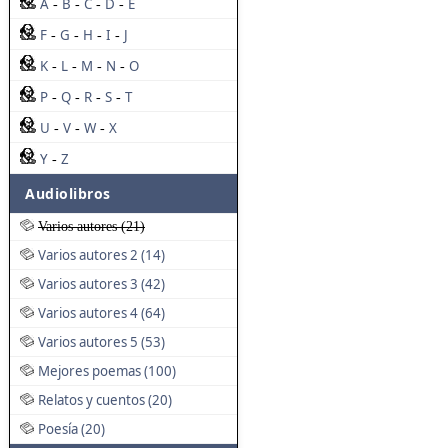
A
B
C
D
E
-
-
-
-
F
G
H
I
J
-
-
-
-
K
L
M
N
O
-
-
-
-
P
Q
R
S
T
-
-
-
-
U
V
W
X
-
-
-
Y
Z
-
Audiolibros
Varios autores (21)
Varios autores 2 (14)
Varios autores 3 (42)
Varios autores 4 (64)
Varios autores 5 (53)
Mejores poemas (100)
Relatos y cuentos (20)
Poesía (20)