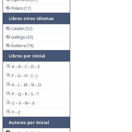
Polaco (17)
Libros otros idiomas
Catalán (52)
Gallego (33)
Euskera (79)
Libros por inicial
A
B
C
D
E
-
-
-
-
F
G
H
I
J
-
-
-
-
K
L
M
N
O
-
-
-
-
P
Q
R
S
T
-
-
-
-
U
V
W
X
-
-
-
Y
Z
-
Autores por inicial