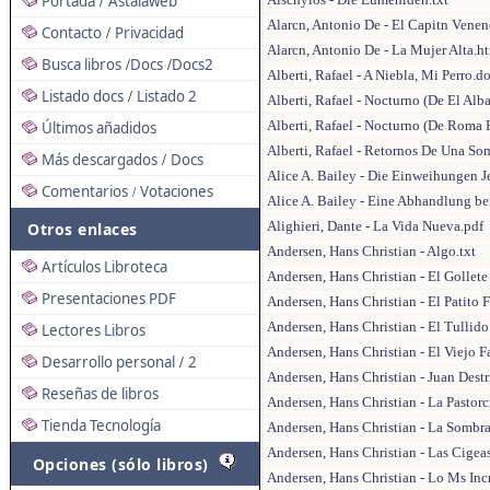
Portada
Astalaweb
/
Alarcn, Antonio De - El Capitn Vene
Contacto
Privacidad
/
Alarcn, Antonio De - La Mujer Alta.h
Busca libros
Docs
Docs2
/
/
Alberti, Rafael - A Niebla, Mi Perro.d
Listado docs
Listado 2
/
Alberti, Rafael - Nocturno (De El Alb
Alberti, Rafael - Nocturno (De Roma 
Últimos añadidos
Alberti, Rafael - Retornos De Una So
Más descargados
Docs
/
Alice A. Bailey - Die Einweihungen J
Comentarios
Votaciones
/
Alice A. Bailey - Eine Abhandlung be
Alighieri, Dante - La Vida Nueva.pdf
Otros enlaces
Andersen, Hans Christian - Algo.txt
Artículos Libroteca
Andersen, Hans Christian - El Gollete
Presentaciones PDF
Andersen, Hans Christian - El Patito 
Andersen, Hans Christian - El Tullido
Lectores Libros
Andersen, Hans Christian - El Viejo Fa
Desarrollo personal
2
/
Andersen, Hans Christian - Juan Destr
Reseñas de libros
Andersen, Hans Christian - La Pastor
Tienda Tecnología
Andersen, Hans Christian - La Sombra
Andersen, Hans Christian - Las Cigeas
Opciones (sólo libros)
Andersen, Hans Christian - Lo Ms Incr