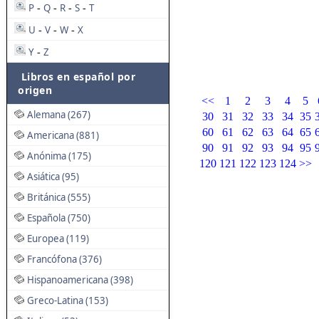
P
Q
R
S
T
-
-
-
-
U
V
W
X
-
-
-
Y
Z
-
Libros en español por
origen
<<
1
2
3
4
5
Alemana (267)
30
31
32
33
34
35
60
61
62
63
64
65
Americana (881)
90
91
92
93
94
95
Anónima (175)
120
121
122
123
124
>>
Asiática (95)
Británica (555)
Española (750)
Europea (119)
Francófona (376)
Hispanoamericana (398)
Greco-Latina (153)