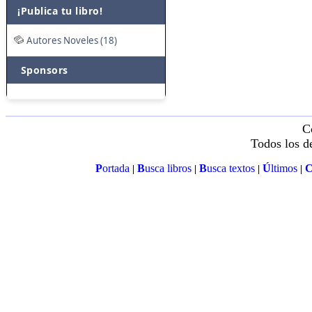
¡Publica tu libro!
Autores Noveles (18)
Sponsors
C
Todos los d
P
ortada
B
usca libros
B
usca textos
Ú
ltimos
|
|
|
|