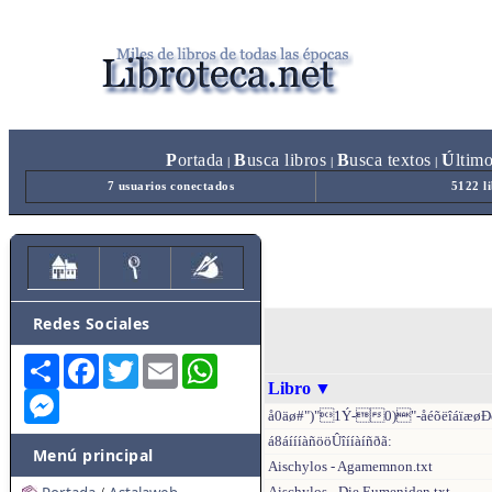
P
ortada
B
usca libros
B
usca textos
Ú
ltim
|
|
|
7 usuarios conectados
5122 l
Redes Sociales
Share
Facebook
Twitter
Email
WhatsApp
Libro
▼
Messenger
å0äø#")"1Ý-0)"-åéõëîáïæøÐ
á8áíííàñööÛîííàíñðã:
Menú principal
Aischylos - Agamemnon.txt
Aischylos - Die Eumeniden.txt