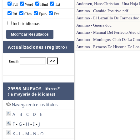
Andersen, Hans Christian - Una Hoja 
Pdf
Word
Html
Txt
Annimo - Cambio Positivo.pdf
Rtf
Chm
Epub
Exe
Annimo - El Lazarillo De Tormes.doc
Incluir idiomas
Annimo - Guerra.doc
Annimo - Manual Del Perfecto Ateo.
Annimo - Monlogos. Club De La Com
Actualizaciones (registro)
Annimo - Retazos De Historia De Los
29556 NUEVOS libros*
(la mayoría de idiomas)
Navega entre los títulos
A
B
C
D
E
-
-
-
-
F
G
H
I
J
-
-
-
-
K
L
M
N
O
-
-
-
-