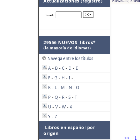
Actualizaciones (registro)
Nietzsche, Fried
29556 NUEVOS libros*
(la mayoría de idiomas)
Navega entre los títulos
A
B
C
D
E
-
-
-
-
F
G
H
I
J
-
-
-
-
K
L
M
N
O
-
-
-
-
P
Q
R
S
T
-
-
-
-
U
V
W
X
-
-
-
Y
Z
-
Libros en español por
origen
<<
1