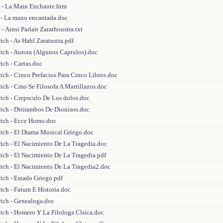
e - La Main Enchante.htm
e - La mano encantada.doc
 - Ainsi Parlait Zarathoustra.txt
ich - As Habl Zaratustra.pdf
rich - Aurora (Algunos Captulos).doc
rich - Cartas.doc
rich - Cinco Prefacios Para Cinco Libros.doc
rich - Cmo Se Filosofa A Martillazos.doc
rich - Crepsculo De Los dolos.doc
rich - Ditirambos De Dionisos.doc
drich - Ecce Homo.doc
rich - El Drama Musical Griego.doc
rich - El Nacimiento De La Tragedia.doc
rich - El Nacimiento De La Tragedia.pdf
rich - El Nacimiento De La Tragedia2.doc
rich - Estado Griego.pdf
rich - Fatum E Historia.doc
rich - Genealoga.doc
rich - Homero Y La Filologa Clsica.doc