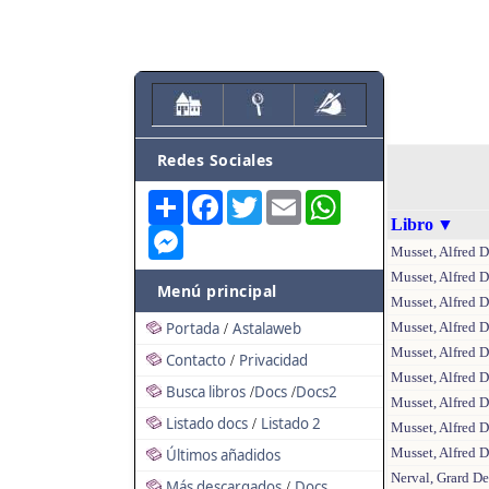
Redes Sociales
Share
Facebook
Twitter
Email
WhatsApp
Libro
▼
Messenger
Musset, Alfred D
Musset, Alfred D
Menú principal
Musset, Alfred D
Portada
Astalaweb
Musset, Alfred D
/
Musset, Alfred D
Contacto
Privacidad
/
Musset, Alfred De
Busca libros
Docs
Docs2
/
/
Musset, Alfred D
Listado docs
Listado 2
/
Musset, Alfred D
Musset, Alfred D
Últimos añadidos
Nerval, Grard De 
Más descargados
Docs
/