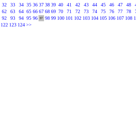
32
33
34
35
36
37
38
39
40
41
42
43
44
45
46
47
48
62
63
64
65
66
67
68
69
70
71
72
73
74
75
76
77
78
92
93
94
95
96
98
99
100
101
102
103
104
105
106
107
108
1
97
122
123
124
>>