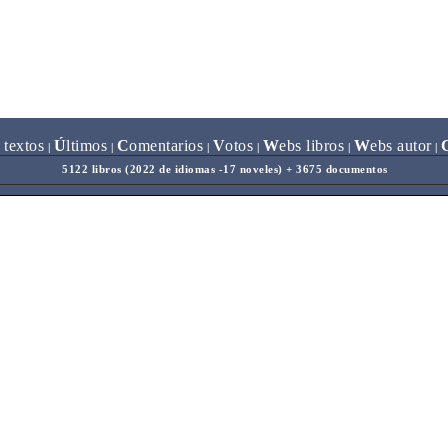
 textos
Ú
ltimos
C
omentarios
V
otos
W
ebs libros
W
ebs autor
|
|
|
|
|
|
5122 libros (2022 de idiomas -17 noveles) + 3675 documentos