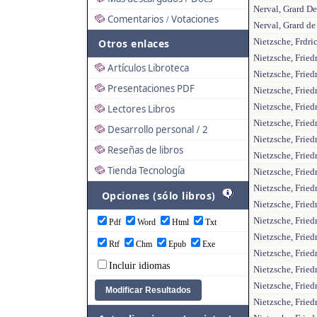
Nerval, Grard D
Comentarios
Votaciones
/
Nerval, Grard d
Nietzsche, Frdric
Otros enlaces
Nietzsche, Friedr
Artículos Libroteca
Nietzsche, Fried
Presentaciones PDF
Nietzsche, Fried
Nietzsche, Fried
Lectores Libros
Nietzsche, Fried
Desarrollo personal
2
/
Nietzsche, Fried
Reseñas de libros
Nietzsche, Fried
Tienda Tecnología
Nietzsche, Frie
Nietzsche, Fried
Opciones (sólo libros)
Nietzsche, Fried
Nietzsche, Fried
Pdf
Word
Html
Txt
Nietzsche, Fried
Rtf
Chm
Epub
Exe
Nietzsche, Fried
Incluir idiomas
Nietzsche, Fried
Nietzsche, Fried
Nietzsche, Fried