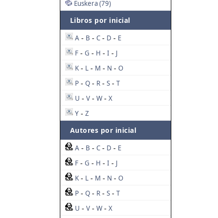
Euskera (79)
Libros por inicial
A
B
C
D
E
-
-
-
-
F
G
H
I
J
-
-
-
-
K
L
M
N
O
-
-
-
-
P
Q
R
S
T
-
-
-
-
U
V
W
X
-
-
-
Y
Z
-
Autores por inicial
A
B
C
D
E
-
-
-
-
F
G
H
I
J
-
-
-
-
K
L
M
N
O
-
-
-
-
P
Q
R
S
T
-
-
-
-
U
V
W
X
-
-
-