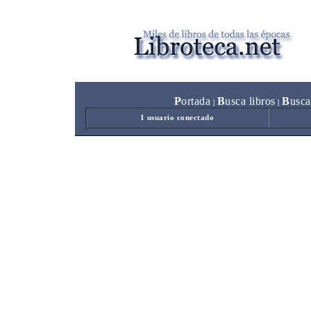
P
ortada
B
usca libros
B
usca
|
|
1 usuario conectado