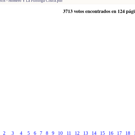
rich - Homero Y La Filologa Clsica.pdf
3713 votos encontrados en 124 pág
2
3
4
5
6
7
8
9
10
11
12
13
14
15
16
17
18