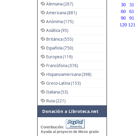
Alemana (267)
30
31
60
61
Americana (881)
90
91
Anónima (175)
120
121
Asiática (95)
Británica (555)
Española (750)
Europea (119)
Francófona (376)
Hispanoamericana (398)
Greco-Latina (153)
Italiana (53)
Rusa (221)
Donación a Libroteca.net
Contribución:
Ayuda al proyecto de libros gratis