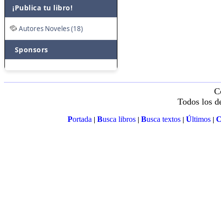
¡Publica tu libro!
Autores Noveles (18)
Sponsors
C
Todos los d
P
ortada
B
usca libros
B
usca textos
Ú
ltimos
|
|
|
|