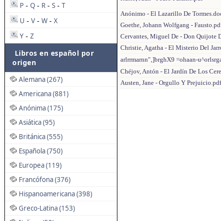
P
Q
R
S
T
-
-
-
-
Anónimo - El Lazarillo De Tormes.do
U
V
W
X
-
-
-
Goethe, Johann Wolfgang - Fausto.pd
Y
Z
-
Cervantes, Miguel De - Don Quijote 
Christie, Agatha - El Misterio Del Ja
Libros en español por
arlrrmarnn"‚]brghX9 =ohaan-u^orlsr
origen
Chéjov, Antón - El Jardín De Los Cer
Alemana (267)
Austen, Jane - Orgullo Y Prejuicio.pd
Americana (881)
Anónima (175)
Asiática (95)
Británica (555)
Española (750)
Europea (119)
Francófona (376)
Hispanoamericana (398)
Greco-Latina (153)