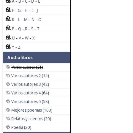
A
B
C
D
E
-
-
-
-
F
G
H
I
J
-
-
-
-
K
L
M
N
O
-
-
-
-
P
Q
R
S
T
-
-
-
-
U
V
W
X
-
-
-
Y
Z
-
Audiolibros
Varios autores (21)
Varios autores 2 (14)
Varios autores 3 (42)
Varios autores 4 (64)
Varios autores 5 (53)
Mejores poemas (100)
Relatos y cuentos (20)
Poesía (20)