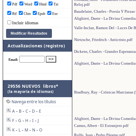
Pdf
Word
Html
Txt
Reloj.pdf
Baudelaire, Charles - Poesía Y Pieza
Rtf
Chm
Epub
Exe
Alighieri, Dante - La Divina Comedia
Incluir idiomas
Valle-Inclan, Ramon Del - Luces De
Nietzsche, Friedrich - Anticristo.pdf
Actualizaciones (registro)
Dickens, Charles - Grandes Esperanza
Alighieri, Dante - La Divina Comedia
29556 NUEVOS libros*
(la mayoría de idiomas)
Bradbury, Ray - Crónicas Marcianas (
Navega entre los títulos
A
B
C
D
E
-
-
-
-
Alighieri, Dante - La Divina Comedia
F
G
H
I
J
-
-
-
-
Camus, Albert - El Extranjero.pdf
K
L
M
N
O
-
-
-
-
Rulfo, Juan - Pedro Páramo.pdf