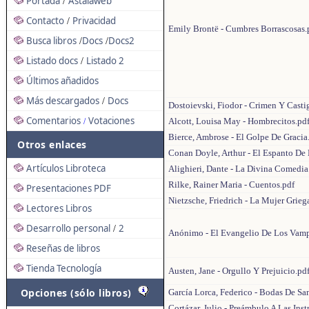
Portada
Astalaweb
/
Contacto
Privacidad
/
Emily Brontë - Cumbres Borrascosas.
Busca libros
Docs
Docs2
/
/
Listado docs
Listado 2
/
Últimos añadidos
Más descargados
Docs
/
Dostoievski, Fiodor - Crimen Y Cast
Comentarios
Votaciones
Alcott, Louisa May - Hombrecitos.pd
/
Bierce, Ambrose - El Golpe De Gracia
Otros enlaces
Conan Doyle, Arthur - El Espanto De
Artículos Libroteca
Alighieri, Dante - La Divina Comedia
Rilke, Rainer Maria - Cuentos.pdf
Presentaciones PDF
Nietzsche, Friedrich - La Mujer Grieg
Lectores Libros
Desarrollo personal
2
/
Anónimo - El Evangelio De Los Vamp
Reseñas de libros
Tienda Tecnología
Austen, Jane - Orgullo Y Prejuicio.pd
Opciones (sólo libros)
García Lorca, Federico - Bodas De Sa
Cortázar, Julio - Preámbulo A Las Ins