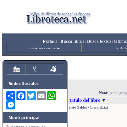
P
ortada
B
usca libros
B
usca textos
Ú
ltim
|
|
|
6 usuarios conectados
5122 l
Redes Sociales
Nota:
para agreg
Share
Facebook
Twitter
Email
WhatsApp
Título del libro
▼
Messenger
Lete Xabier - Olerkiak.txt
Menú principal