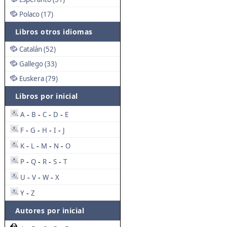
Polaco (17)
Libros otros idiomas
Catalán (52)
Gallego (33)
Euskera (79)
Libros por inicial
A
B
C
D
E
-
-
-
-
F
G
H
I
J
-
-
-
-
K
L
M
N
O
-
-
-
-
P
Q
R
S
T
-
-
-
-
U
V
W
X
-
-
-
Y
Z
-
Autores por inicial