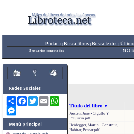
P
ortada
B
usca libros
B
usca textos
Ú
ltim
|
|
|
5 usuarios conectados
5122 l
Redes Sociales
Share
Facebook
Twitter
Email
WhatsApp
Título del libro
▼
Messenger
Austen, Jane - Orgullo Y
Prejuicio.pdf
Menú principal
Heidegger, Martin - Construir,
Habitar, Pensar.pdf