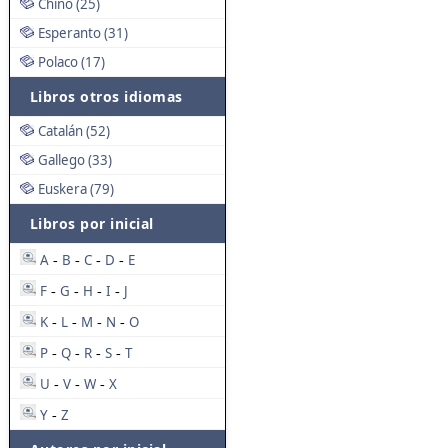
Chino (25)
Esperanto (31)
Polaco (17)
Libros otros idiomas
Catalán (52)
Gallego (33)
Euskera (79)
Libros por inicial
A
B
C
D
E
-
-
-
-
F
G
H
I
J
-
-
-
-
K
L
M
N
O
-
-
-
-
P
Q
R
S
T
-
-
-
-
U
V
W
X
-
-
-
Y
Z
-