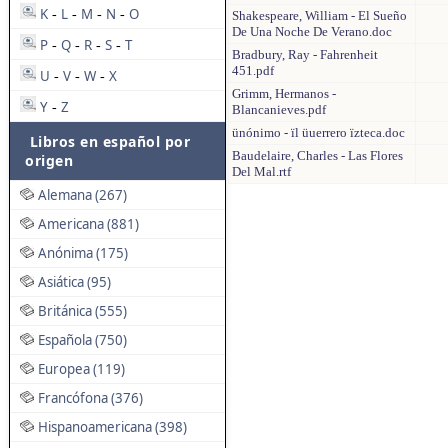
K
L
M
N
O
-
-
-
-
Shakespeare, William - El Sueño
De Una Noche De Verano.doc
P
Q
R
S
T
-
-
-
-
Bradbury, Ray - Fahrenheit
451.pdf
U
V
W
X
-
-
-
Grimm, Hermanos -
Y
Z
-
Blancanieves.pdf
ünónimo - ïl üuerrero ïzteca.doc
Libros en español por
Baudelaire, Charles - Las Flores
origen
Del Mal.rtf
Alemana (267)
Americana (881)
Anónima (175)
Asiática (95)
Británica (555)
Española (750)
Europea (119)
Francófona (376)
Hispanoamericana (398)