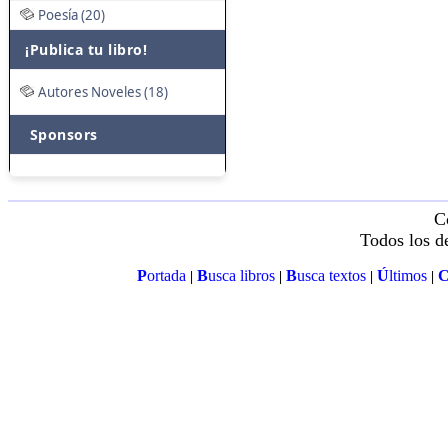
Poesía (20)
¡Publica tu libro!
Autores Noveles (18)
Sponsors
C
Todos los d
P
ortada
B
usca libros
B
usca textos
Ú
ltimos
|
|
|
|