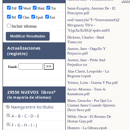
dddd
Saint-Exupéry, Antoine De - El
Pdf
Word
Html
Txt
Principito.pdf
Rtf
Chm
Epub
Exe
ers€=ranry|rla"Ÿ=Yrerrvnrntre€@
Mrvgruery Ÿ0^e -
Incluir idiomas
ˆ6{grXzXsX€@.rpdrs.mi€0
Dickens, Charles - Hard
Times.txt
Actualizaciones
Austen, Jane - Orgullo Y
(registro)
Prejuicio.pdf
Austen, Jane - Pride And
Prejudice.txt
Alas Clarin, Leopoldo - La
Regenta I.epub
Tolstoi, León - Guerra Y Paz.pdf
Javier -Moreno - Tren-A-
29556 NUEVOS libros*
Kamakura.pdf
(la mayoría de idiomas)
Marx, Groucho - Por Qué Lo
Llaman Amor Cuando Quieren
Navega entre los títulos
Decir Sexo.pdf
A
B
C
D
E
-
-
-
-
Wilde, Oscar - El Retrato De
Dorian Gray.pdf
F
G
H
I
J
-
-
-
-
Homero - La Odisea.epub