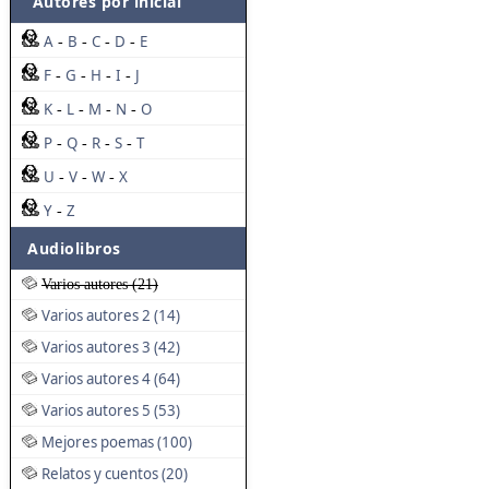
Autores por inicial
A
B
C
D
E
-
-
-
-
F
G
H
I
J
-
-
-
-
K
L
M
N
O
-
-
-
-
P
Q
R
S
T
-
-
-
-
U
V
W
X
-
-
-
Y
Z
-
Audiolibros
Varios autores (21)
Varios autores 2 (14)
Varios autores 3 (42)
Varios autores 4 (64)
Varios autores 5 (53)
Mejores poemas (100)
Relatos y cuentos (20)