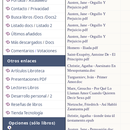
Portada
Astalaweb
/
Austen, Jane - Orgullo Y
Prejuicio.pdf
Contacto
Privacidad
/
Austen, Jane - Orgullo Y
Busca libros
Docs
Docs2
/
/
Prejuicio.pdf
Listado docs
Listado 2
Austen, Jane - Orgullo Y
/
Prejuicio.pdf
Últimos añadidos
Austen, Jane - Orgullo Y
Prejuicio.pdf
Más descargados
Docs
/
Homero - Iliada.pdf
Comentarios
Votaciones
/
Saint-Exupéry, Antoine De - El
Principito.pdf
Otros enlaces
Christie, Agatha - Asesinato En
Artículos Libroteca
Mesopotamia.doc
Turgueniev, Iván - Primer
Presentaciones PDF
Amor.doc
Lectores Libros
Marx, Groucho - Por Qué Lo
Llaman Amor Cuando Quieren
Desarrollo personal
2
/
Decir Sexo.pdf
Reseñas de libros
Nietzsche, Friedrich - Así Habló
Zaratustra.pdf
Tienda Tecnología
ïhristie, ügatha - üonde üsta ül
üestamento.epub
Opciones (sólo libros)
Austen, Jane - Persuasión.doc