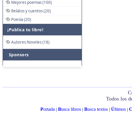
Mejores poemas (100)
Relatos y cuentos (20)
Poesía (20)
¡Publica tu libro!
Autores Noveles (18)
Sponsors
C
Todos los d
P
ortada
B
usca libros
B
usca textos
Ú
ltimos
|
|
|
|