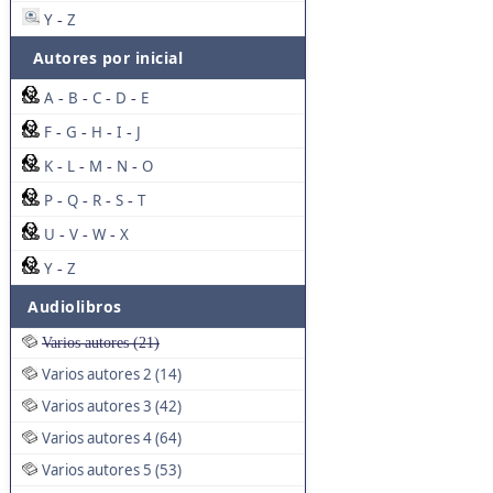
Y
Z
-
Autores por inicial
A
B
C
D
E
-
-
-
-
F
G
H
I
J
-
-
-
-
K
L
M
N
O
-
-
-
-
P
Q
R
S
T
-
-
-
-
U
V
W
X
-
-
-
Y
Z
-
Audiolibros
Varios autores (21)
Varios autores 2 (14)
Varios autores 3 (42)
Varios autores 4 (64)
Varios autores 5 (53)