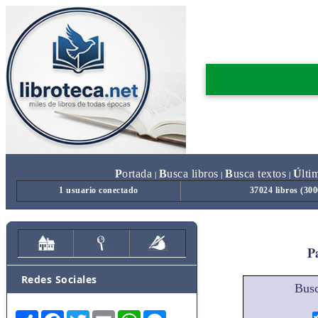
P
ortada
B
usca libros
B
usca textos
Ú
lti
|
|
|
1 usuario conectado
37024 libros (30
Pa
Redes Sociales
Busc
Share
Facebook
Twitter
Email
WhatsApp
Messenger