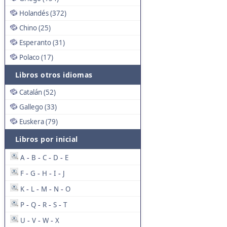
Holandés (372)
Chino (25)
Esperanto (31)
Polaco (17)
Libros otros idiomas
Catalán (52)
Gallego (33)
Euskera (79)
Libros por inicial
A
B
C
D
E
-
-
-
-
F
G
H
I
J
-
-
-
-
K
L
M
N
O
-
-
-
-
P
Q
R
S
T
-
-
-
-
U
V
W
X
-
-
-