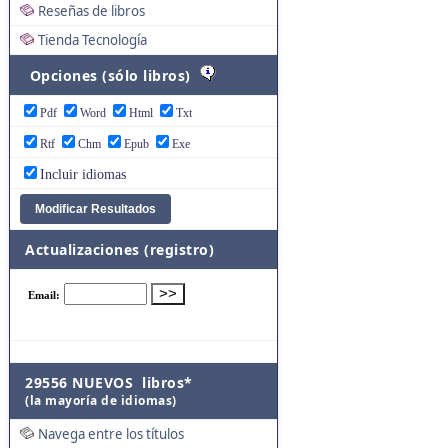
Reseñas de libros
Tienda Tecnología
Opciones (sólo libros)
Pdf
Word
Html
Txt
Rtf
Chm
Epub
Exe
Incluir idiomas
Actualizaciones (registro)
29556 NUEVOS libros*
(la mayoría de idiomas)
Navega entre los títulos