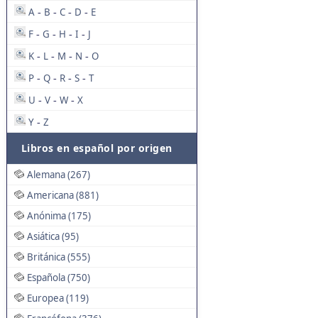
A
B
C
D
E
-
-
-
-
F
G
H
I
J
-
-
-
-
K
L
M
N
O
-
-
-
-
P
Q
R
S
T
-
-
-
-
U
V
W
X
-
-
-
Y
Z
-
Libros en español por origen
Alemana (267)
Americana (881)
Anónima (175)
Asiática (95)
Británica (555)
Española (750)
Europea (119)