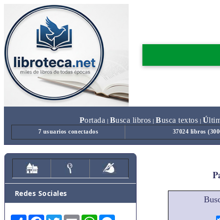
P
ortada
B
usca libros
B
usca textos
Ú
lti
|
|
|
7 usuarios conectados
37024 libros (30
Pa
Redes Sociales
Busc
Share
Facebook
Twitter
Email
WhatsApp
Messenger