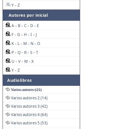
Y
Z
-
Autores por inicial
A
B
C
D
E
-
-
-
-
F
G
H
I
J
-
-
-
-
K
L
M
N
O
-
-
-
-
P
Q
R
S
T
-
-
-
-
U
V
W
X
-
-
-
Y
Z
-
Audiolibros
Varios autores (21)
Varios autores 2 (14)
Varios autores 3 (42)
Varios autores 4 (64)
Varios autores 5 (53)