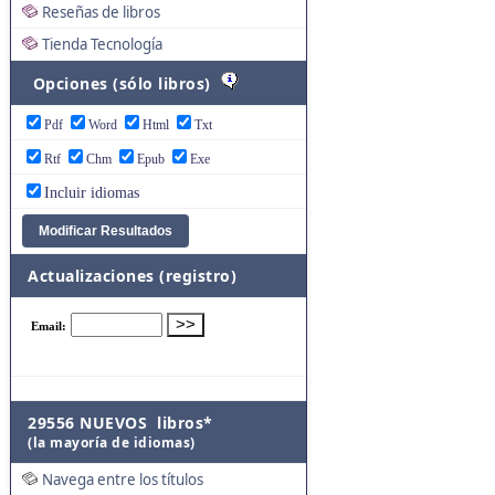
Reseñas de libros
Tienda Tecnología
Opciones (sólo libros)
Pdf
Word
Html
Txt
Rtf
Chm
Epub
Exe
Incluir idiomas
Actualizaciones (registro)
29556 NUEVOS libros*
(la mayoría de idiomas)
Navega entre los títulos