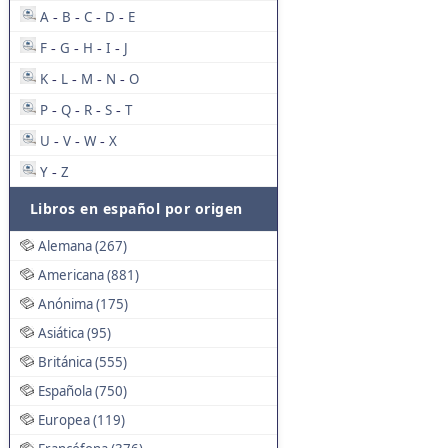
A
B
C
D
E
-
-
-
-
F
G
H
I
J
-
-
-
-
K
L
M
N
O
-
-
-
-
P
Q
R
S
T
-
-
-
-
U
V
W
X
-
-
-
Y
Z
-
Libros en español por origen
Alemana (267)
Americana (881)
Anónima (175)
Asiática (95)
Británica (555)
Española (750)
Europea (119)