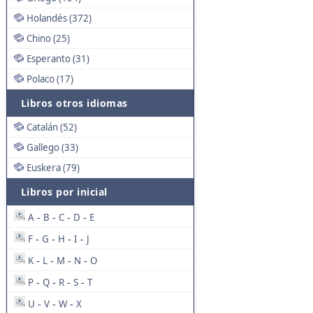
Holandés (372)
Chino (25)
Esperanto (31)
Polaco (17)
Libros otros idiomas
Catalán (52)
Gallego (33)
Euskera (79)
Libros por inicial
A
B
C
D
E
-
-
-
-
F
G
H
I
J
-
-
-
-
K
L
M
N
O
-
-
-
-
P
Q
R
S
T
-
-
-
-
U
V
W
X
-
-
-