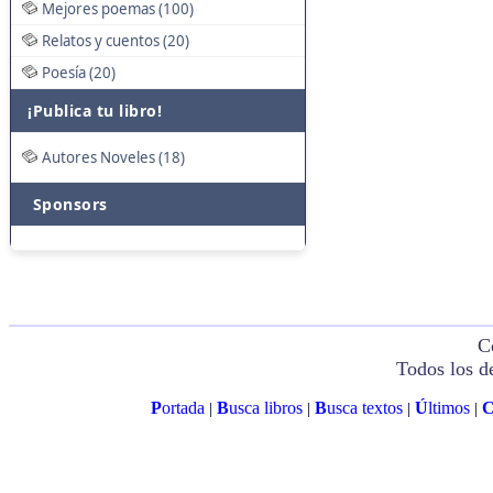
Mejores poemas (100)
Relatos y cuentos (20)
Poesía (20)
¡Publica tu libro!
Autores Noveles (18)
Sponsors
C
Todos los d
P
ortada
B
usca libros
B
usca textos
Ú
ltimos
|
|
|
|