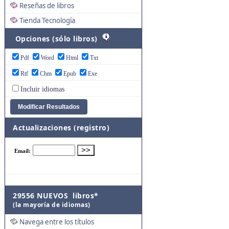
Reseñas de libros
Tienda Tecnología
Opciones (sólo libros)
Pdf
Word
Html
Txt
Rtf
Chm
Epub
Exe
Incluir idiomas
Actualizaciones (registro)
29556 NUEVOS libros*
(la mayoría de idiomas)
Navega entre los títulos