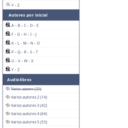
Y
Z
-
Autores por inicial
A
B
C
D
E
-
-
-
-
F
G
H
I
J
-
-
-
-
K
L
M
N
O
-
-
-
-
P
Q
R
S
T
-
-
-
-
U
V
W
X
-
-
-
Y
Z
-
Audiolibros
Varios autores (21)
Varios autores 2 (14)
Varios autores 3 (42)
Varios autores 4 (64)
Varios autores 5 (53)