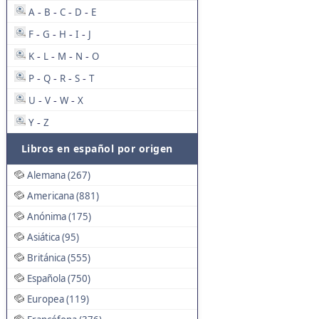
A
B
C
D
E
-
-
-
-
F
G
H
I
J
-
-
-
-
K
L
M
N
O
-
-
-
-
P
Q
R
S
T
-
-
-
-
U
V
W
X
-
-
-
Y
Z
-
Libros en español por origen
Alemana (267)
Americana (881)
Anónima (175)
Asiática (95)
Británica (555)
Española (750)
Europea (119)