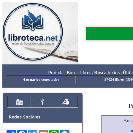
P
ortada
B
usca libros
B
usca textos
Ú
lti
|
|
|
4 usuarios conectados
37024 libros (30
Pa
Redes Sociales
Busc
Share
Facebook
Twitter
Email
WhatsApp
Messenger