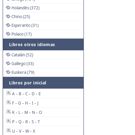
Holandés (372)
Chino (25)
Esperanto (31)
Polaco (17)
Libros otros idiomas
Catalán (52)
Gallego (33)
Euskera (79)
Libros por inicial
A
B
C
D
E
-
-
-
-
F
G
H
I
J
-
-
-
-
K
L
M
N
O
-
-
-
-
P
Q
R
S
T
-
-
-
-
U
V
W
X
-
-
-