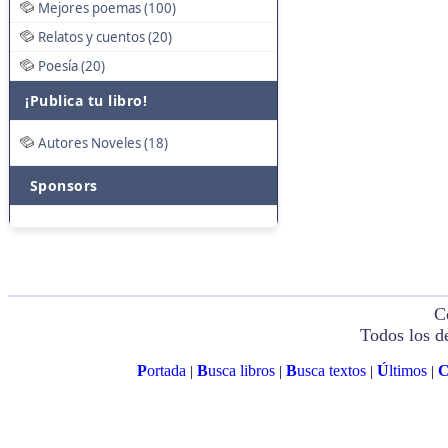
Mejores poemas (100)
Relatos y cuentos (20)
Poesía (20)
¡Publica tu libro!
Autores Noveles (18)
Sponsors
C
Todos los d
P
ortada
B
usca libros
B
usca textos
Ú
ltimos
|
|
|
|