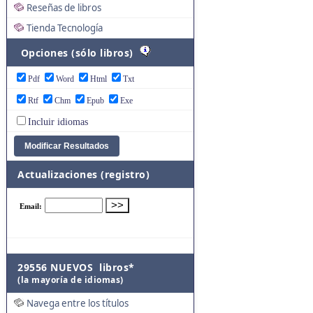
Reseñas de libros
Tienda Tecnología
Opciones (sólo libros)
Pdf
Word
Html
Txt
Rtf
Chm
Epub
Exe
Incluir idiomas
Actualizaciones (registro)
29556 NUEVOS libros*
(la mayoría de idiomas)
Navega entre los títulos