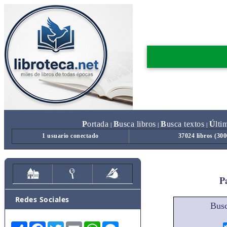
P
ortada
B
usca libros
B
usca textos
Ú
lti
|
|
|
1 usuario conectado
37024 libros (30
Pa
Redes Sociales
Busc
Share
Facebook
Twitter
Email
WhatsApp
Messenger