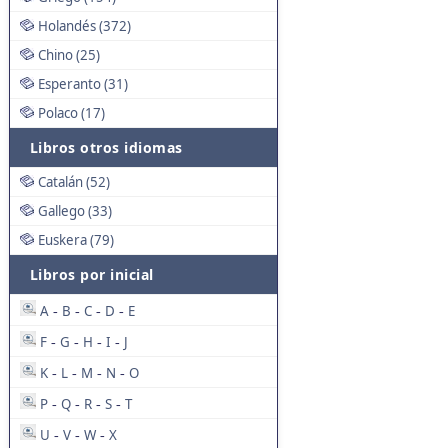
Holandés (372)
Chino (25)
Esperanto (31)
Polaco (17)
Libros otros idiomas
Catalán (52)
Gallego (33)
Euskera (79)
Libros por inicial
A
B
C
D
E
-
-
-
-
F
G
H
I
J
-
-
-
-
K
L
M
N
O
-
-
-
-
P
Q
R
S
T
-
-
-
-
U
V
W
X
-
-
-