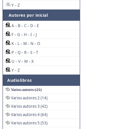
Y
Z
-
Autores por inicial
A
B
C
D
E
-
-
-
-
F
G
H
I
J
-
-
-
-
K
L
M
N
O
-
-
-
-
P
Q
R
S
T
-
-
-
-
U
V
W
X
-
-
-
Y
Z
-
Audiolibros
Varios autores (21)
Varios autores 2 (14)
Varios autores 3 (42)
Varios autores 4 (64)
Varios autores 5 (53)