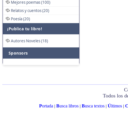
Mejores poemas (100)
Relatos y cuentos (20)
Poesía (20)
¡Publica tu libro!
Autores Noveles (18)
Sponsors
C
Todos los d
P
ortada
B
usca libros
B
usca textos
Ú
ltimos
|
|
|
|