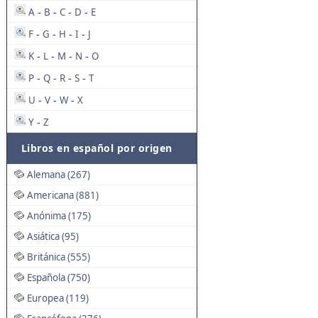
A
B
C
D
E
-
-
-
-
F
G
H
I
J
-
-
-
-
K
L
M
N
O
-
-
-
-
P
Q
R
S
T
-
-
-
-
U
V
W
X
-
-
-
Y
Z
-
Libros en español por origen
Alemana (267)
Americana (881)
Anónima (175)
Asiática (95)
Británica (555)
Española (750)
Europea (119)