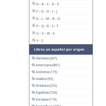
A
B
C
D
E
-
-
-
-
F
G
H
I
J
-
-
-
-
K
L
M
N
O
-
-
-
-
P
Q
R
S
T
-
-
-
-
U
V
W
X
-
-
-
Y
Z
-
Libros en español por origen
Alemana (267)
Americana (881)
Anónima (175)
Asiática (95)
Británica (555)
Española (750)
Europea (119)