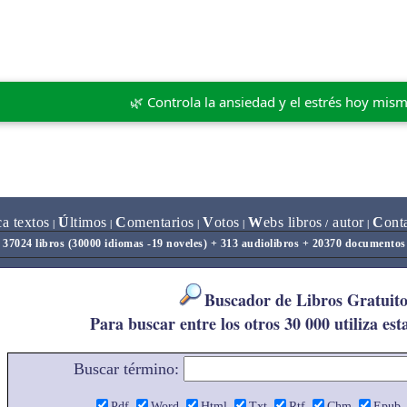
🌿 Controla la ansiedad y el estrés hoy mis
ca textos
Ú
ltimos
C
omentarios
V
otos
W
ebs libros
autor
C
ont
|
|
|
|
/
|
37024 libros (30000 idiomas -19 noveles) + 313 audiolibros + 20370 documentos
Buscador de Libros Gratuito
Para buscar entre los otros 30 000 utiliza est
Buscar término:
Pdf
Word
Html
Txt
Rtf
Chm
Epub