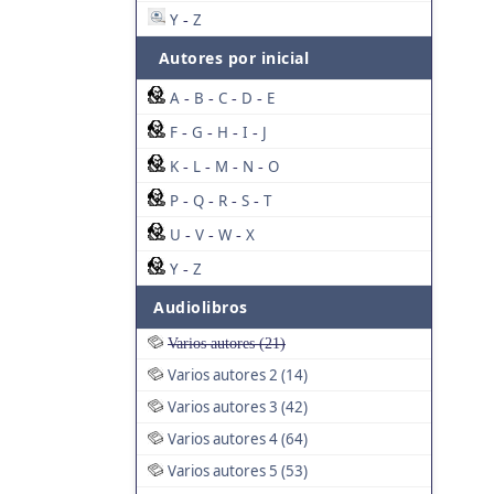
Y
Z
-
Autores por inicial
A
B
C
D
E
-
-
-
-
F
G
H
I
J
-
-
-
-
K
L
M
N
O
-
-
-
-
P
Q
R
S
T
-
-
-
-
U
V
W
X
-
-
-
Y
Z
-
Audiolibros
Varios autores (21)
Varios autores 2 (14)
Varios autores 3 (42)
Varios autores 4 (64)
Varios autores 5 (53)