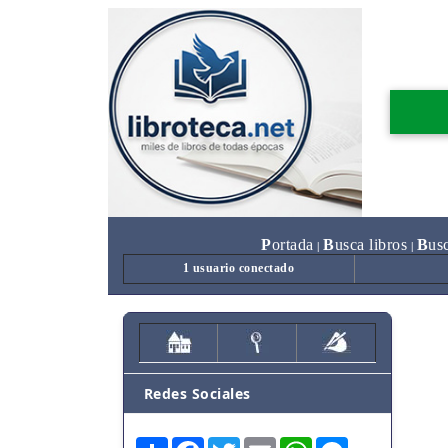
P
ortada
B
usca libros
B
us
|
|
1 usuario conectado
Redes Sociales
Share
Facebook
Twitter
Email
WhatsApp
Messenger