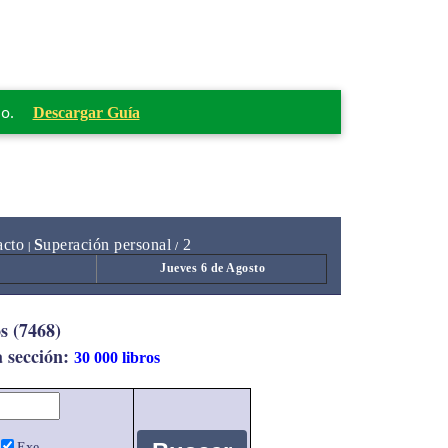
mo.
Descargar Guía
acto
S
uperación personal
2
|
/
Jueves 6 de Agosto
s (7468)
a sección:
30 000 libros
Exe