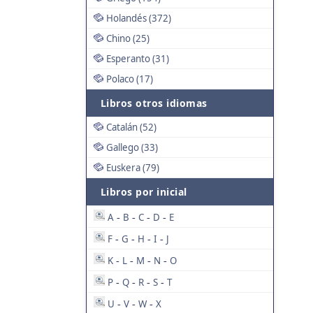
Holandés (372)
Chino (25)
Esperanto (31)
Polaco (17)
Libros otros idiomas
Catalán (52)
Gallego (33)
Euskera (79)
Libros por inicial
A
B
C
D
E
-
-
-
-
F
G
H
I
J
-
-
-
-
K
L
M
N
O
-
-
-
-
P
Q
R
S
T
-
-
-
-
U
V
W
X
-
-
-