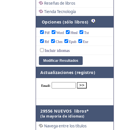
Reseñas de libros
Tienda Tecnología
Opciones (sólo libros)
Pdf
Word
Html
Txt
Rtf
Chm
Epub
Exe
Incluir idiomas
Actualizaciones (registro)
29556 NUEVOS libros*
(la mayoría de idiomas)
Navega entre los títulos