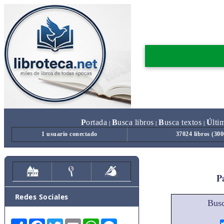
P
ortada
B
usca libros
B
usca textos
Ú
lti
|
|
|
1 usuario conectado
37024 libros (30
Pa
Redes Sociales
Busc
Share
Facebook
Twitter
Email
WhatsApp
Messenger