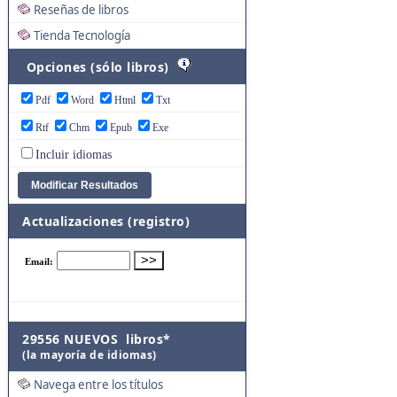
Reseñas de libros
Tienda Tecnología
Opciones (sólo libros)
Pdf
Word
Html
Txt
Rtf
Chm
Epub
Exe
Incluir idiomas
Actualizaciones (registro)
29556 NUEVOS libros*
(la mayoría de idiomas)
Navega entre los títulos