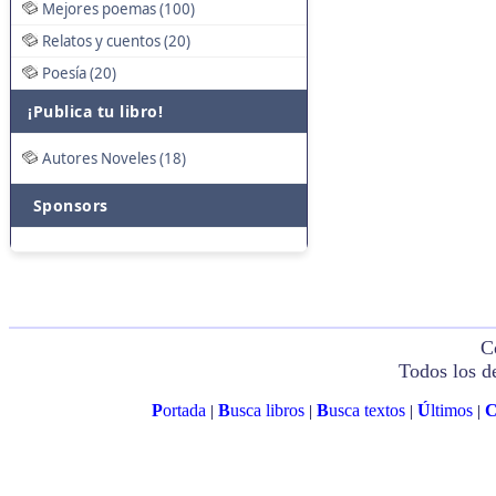
Mejores poemas (100)
Relatos y cuentos (20)
Poesía (20)
¡Publica tu libro!
Autores Noveles (18)
Sponsors
C
Todos los d
P
ortada
B
usca libros
B
usca textos
Ú
ltimos
|
|
|
|