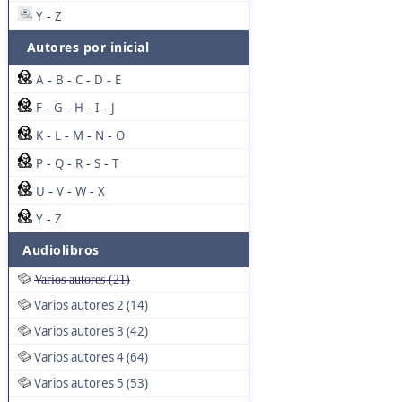
Y
Z
-
Autores por inicial
A
B
C
D
E
-
-
-
-
F
G
H
I
J
-
-
-
-
K
L
M
N
O
-
-
-
-
P
Q
R
S
T
-
-
-
-
U
V
W
X
-
-
-
Y
Z
-
Audiolibros
Varios autores (21)
Varios autores 2 (14)
Varios autores 3 (42)
Varios autores 4 (64)
Varios autores 5 (53)