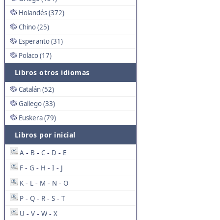
Holandés (372)
Chino (25)
Esperanto (31)
Polaco (17)
Libros otros idiomas
Catalán (52)
Gallego (33)
Euskera (79)
Libros por inicial
A
B
C
D
E
-
-
-
-
F
G
H
I
J
-
-
-
-
K
L
M
N
O
-
-
-
-
P
Q
R
S
T
-
-
-
-
U
V
W
X
-
-
-