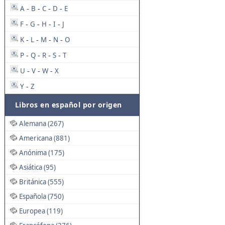
A
B
C
D
E
-
-
-
-
F
G
H
I
J
-
-
-
-
K
L
M
N
O
-
-
-
-
P
Q
R
S
T
-
-
-
-
U
V
W
X
-
-
-
Y
Z
-
Libros en español por origen
Alemana (267)
Americana (881)
Anónima (175)
Asiática (95)
Británica (555)
Española (750)
Europea (119)