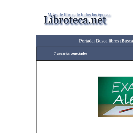
P
ortada
B
usca libros
B
usca
|
|
7 usuarios conectados