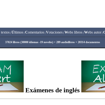
 textos
Ú
ltimos
C
omentarios
V
otaciones
W
ebs libros
W
ebs autor
|
|
|
|
|
|
37024 libros (30000 idiomas -19 noveles) + 289 audiolibros + 20314 documentos
Exámenes de inglés