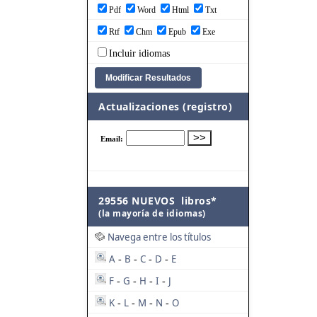
Pdf
Word
Html
Txt
Rtf
Chm
Epub
Exe
Incluir idiomas
Actualizaciones (registro)
29556 NUEVOS libros*
(la mayoría de idiomas)
Navega entre los títulos
A
B
C
D
E
-
-
-
-
F
G
H
I
J
-
-
-
-
K
L
M
N
O
-
-
-
-