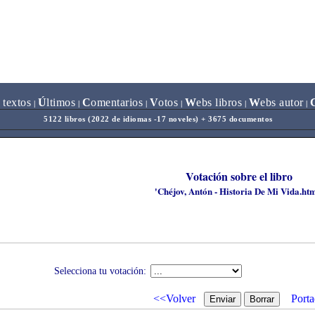
 textos
Ú
ltimos
C
omentarios
V
otos
W
ebs libros
W
ebs autor
|
|
|
|
|
|
5122 libros (2022 de idiomas -17 noveles) + 3675 documentos
Votación sobre el libro
'Chéjov, Antón - Historia De Mi Vida.htm
Selecciona tu votación:
<<Volver
Porta