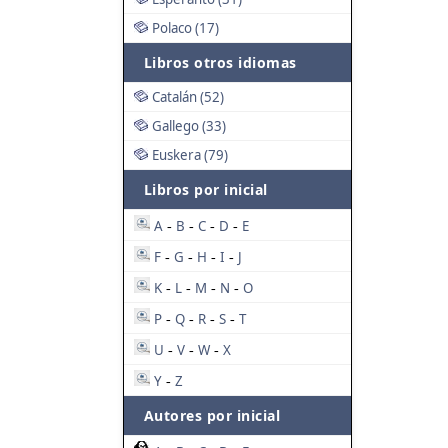
Polaco (17)
Libros otros idiomas
Catalán (52)
Gallego (33)
Euskera (79)
Libros por inicial
A
B
C
D
E
-
-
-
-
F
G
H
I
J
-
-
-
-
K
L
M
N
O
-
-
-
-
P
Q
R
S
T
-
-
-
-
U
V
W
X
-
-
-
Y
Z
-
Autores por inicial