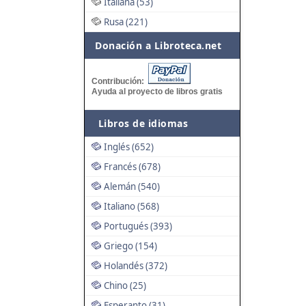
Italiana (53)
Rusa (221)
Donación a Libroteca.net
Contribución:
Ayuda al proyecto de libros gratis
Libros de idiomas
Inglés (652)
Francés (678)
Alemán (540)
Italiano (568)
Portugués (393)
Griego (154)
Holandés (372)
Chino (25)
Esperanto (31)