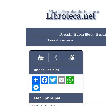
P
ortada
B
usca libros
B
usca
|
|
1 usuario conectado
Redes Sociales
Share
Facebook
Twitter
Email
WhatsApp
Messenger
Menú principal