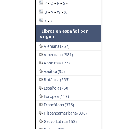
P
Q
R
S
T
-
-
-
-
U
V
W
X
-
-
-
Y
Z
-
Libros en español por
origen
Alemana (267)
Americana (881)
Anónima (175)
Asiática (95)
Británica (555)
Española (750)
Europea (119)
Francófona (376)
Hispanoamericana (398)
Greco-Latina (153)