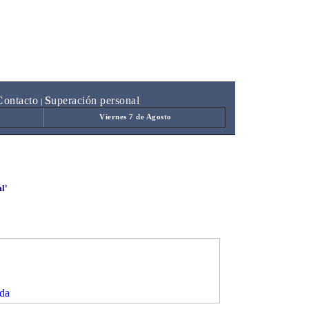
C
ontacto
S
uperación personal
|
Viernes 7 de Agosto
l'
da