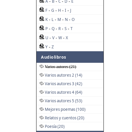
A
B
C
D
E
-
-
-
-
F
G
H
I
J
-
-
-
-
K
L
M
N
O
-
-
-
-
P
Q
R
S
T
-
-
-
-
U
V
W
X
-
-
-
Y
Z
-
Audiolibros
Varios autores (21)
Varios autores 2 (14)
Varios autores 3 (42)
Varios autores 4 (64)
Varios autores 5 (53)
Mejores poemas (100)
Relatos y cuentos (20)
Poesía (20)