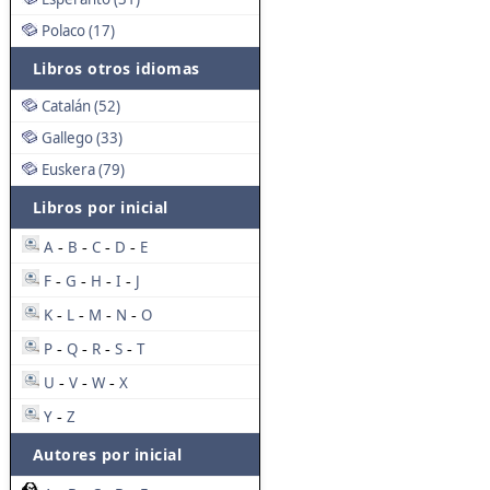
Polaco (17)
Libros otros idiomas
Catalán (52)
Gallego (33)
Euskera (79)
Libros por inicial
A
B
C
D
E
-
-
-
-
F
G
H
I
J
-
-
-
-
K
L
M
N
O
-
-
-
-
P
Q
R
S
T
-
-
-
-
U
V
W
X
-
-
-
Y
Z
-
Autores por inicial