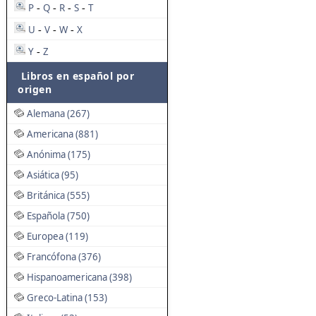
P
Q
R
S
T
-
-
-
-
U
V
W
X
-
-
-
Y
Z
-
Libros en español por
origen
Alemana (267)
Americana (881)
Anónima (175)
Asiática (95)
Británica (555)
Española (750)
Europea (119)
Francófona (376)
Hispanoamericana (398)
Greco-Latina (153)