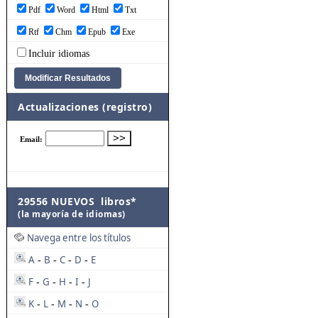
Pdf
Word
Html
Txt
Rtf
Chm
Epub
Exe
Incluir idiomas
Actualizaciones (registro)
29556 NUEVOS libros*
(la mayoría de idiomas)
Navega entre los títulos
A
B
C
D
E
-
-
-
-
F
G
H
I
J
-
-
-
-
K
L
M
N
O
-
-
-
-