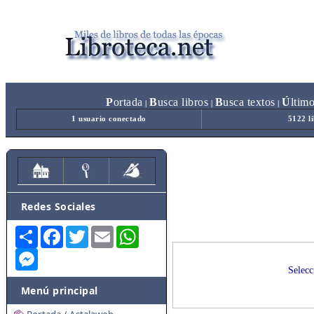
P
ortada
B
usca libros
B
usca textos
Ú
ltim
|
|
|
1 usuario conectado
5122 l
Redes Sociales
Share
Facebook
Twitter
Email
WhatsApp
Messenger
Selecc
Menú principal