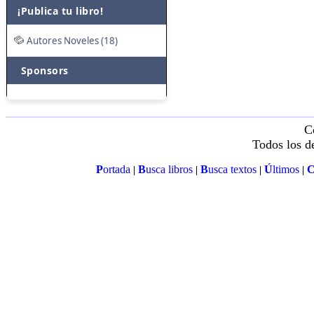
¡Publica tu libro!
Autores Noveles (18)
Sponsors
C
Todos los d
P
ortada
B
usca libros
B
usca textos
Ú
ltimos
|
|
|
|