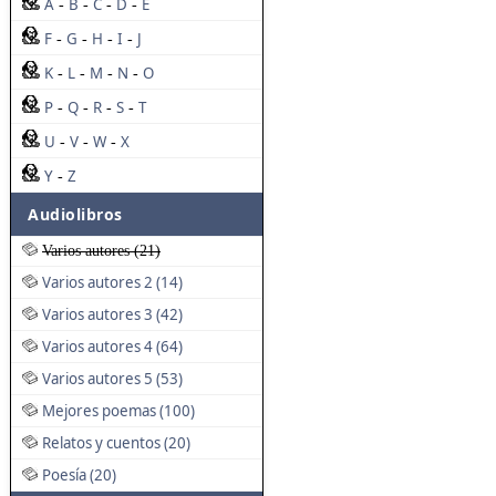
A
B
C
D
E
-
-
-
-
F
G
H
I
J
-
-
-
-
K
L
M
N
O
-
-
-
-
P
Q
R
S
T
-
-
-
-
U
V
W
X
-
-
-
Y
Z
-
Audiolibros
Varios autores (21)
Varios autores 2 (14)
Varios autores 3 (42)
Varios autores 4 (64)
Varios autores 5 (53)
Mejores poemas (100)
Relatos y cuentos (20)
Poesía (20)