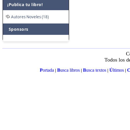
¡Publica tu libro!
Autores Noveles (18)
Sponsors
C
Todos los d
P
ortada
B
usca libros
B
usca textos
Ú
ltimos
|
|
|
|