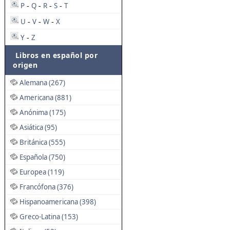
P
Q
R
S
T
-
-
-
-
U
V
W
X
-
-
-
Y
Z
-
Libros en español por
origen
Alemana (267)
Americana (881)
Anónima (175)
Asiática (95)
Británica (555)
Española (750)
Europea (119)
Francófona (376)
Hispanoamericana (398)
Greco-Latina (153)