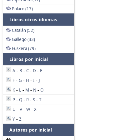
Polaco (17)
Libros otros idiomas
Catalán (52)
Gallego (33)
Euskera (79)
Libros por inicial
A
B
C
D
E
-
-
-
-
F
G
H
I
J
-
-
-
-
K
L
M
N
O
-
-
-
-
P
Q
R
S
T
-
-
-
-
U
V
W
X
-
-
-
Y
Z
-
Autores por inicial