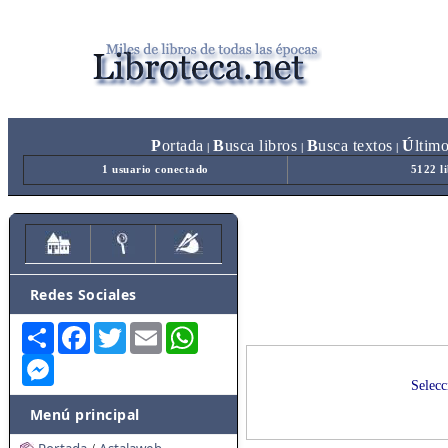
P
ortada
B
usca libros
B
usca textos
Ú
ltim
|
|
|
1 usuario conectado
5122 l
Redes Sociales
Share
Facebook
Twitter
Email
WhatsApp
Messenger
Selecc
Menú principal