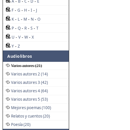
A
B
C
D
E
-
-
-
-
F
G
H
I
J
-
-
-
-
K
L
M
N
O
-
-
-
-
P
Q
R
S
T
-
-
-
-
U
V
W
X
-
-
-
Y
Z
-
Audiolibros
Varios autores (21)
Varios autores 2 (14)
Varios autores 3 (42)
Varios autores 4 (64)
Varios autores 5 (53)
Mejores poemas (100)
Relatos y cuentos (20)
Poesía (20)