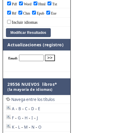
Pdf
Word
Html
Txt
Rtf
Chm
Epub
Exe
Incluir idiomas
Actualizaciones (registro)
29556 NUEVOS libros*
(la mayoría de idiomas)
Navega entre los títulos
A
B
C
D
E
-
-
-
-
F
G
H
I
J
-
-
-
-
K
L
M
N
O
-
-
-
-