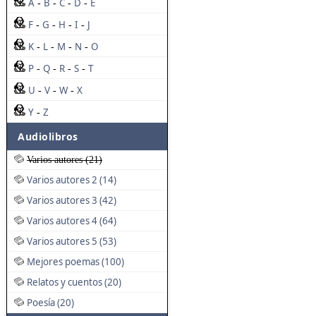
A
B
C
D
E
-
-
-
-
F
G
H
I
J
-
-
-
-
K
L
M
N
O
-
-
-
-
P
Q
R
S
T
-
-
-
-
U
V
W
X
-
-
-
Y
Z
-
Audiolibros
Varios autores (21)
Varios autores 2 (14)
Varios autores 3 (42)
Varios autores 4 (64)
Varios autores 5 (53)
Mejores poemas (100)
Relatos y cuentos (20)
Poesía (20)