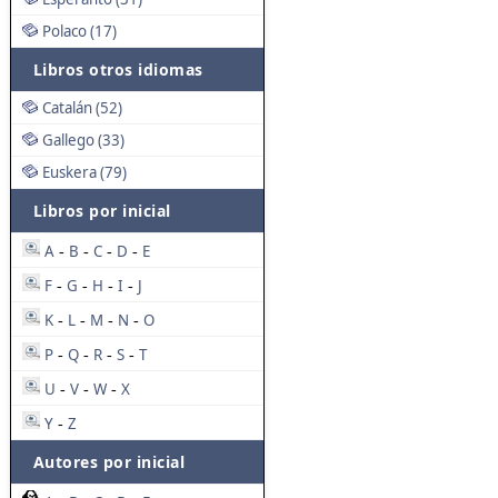
Polaco (17)
Libros otros idiomas
Catalán (52)
Gallego (33)
Euskera (79)
Libros por inicial
A
B
C
D
E
-
-
-
-
F
G
H
I
J
-
-
-
-
K
L
M
N
O
-
-
-
-
P
Q
R
S
T
-
-
-
-
U
V
W
X
-
-
-
Y
Z
-
Autores por inicial