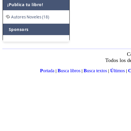
¡Publica tu libro!
Autores Noveles (18)
Sponsors
C
Todos los d
P
ortada
B
usca libros
B
usca textos
Ú
ltimos
|
|
|
|