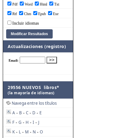
Pdf
Word
Html
Txt
Rtf
Chm
Epub
Exe
Incluir idiomas
Actualizaciones (registro)
29556 NUEVOS libros*
(la mayoría de idiomas)
Navega entre los títulos
A
B
C
D
E
-
-
-
-
F
G
H
I
J
-
-
-
-
K
L
M
N
O
-
-
-
-