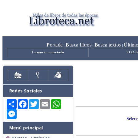
P
ortada
B
usca libros
B
usca textos
Ú
ltim
|
|
|
1 usuario conectado
5122 l
Redes Sociales
Share
Facebook
Twitter
Email
WhatsApp
Messenger
Selecc
Menú principal