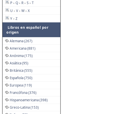
P
Q
R
S
T
-
-
-
-
U
V
W
X
-
-
-
Y
Z
-
Libros en español por
origen
Alemana (267)
Americana (881)
Anónima (175)
Asiática (95)
Británica (555)
Española (750)
Europea (119)
Francófona (376)
Hispanoamericana (398)
Greco-Latina (153)